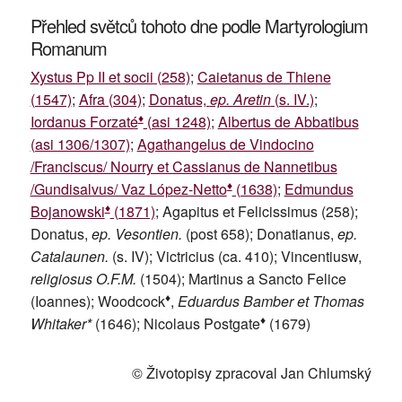
Přehled světců tohoto dne podle Martyrologium
Romanum
Xystus Pp II et socii (258)
;
Caietanus de Thiene
(1547)
;
Afra (304)
;
Donatus,
ep. Aretin
(s. IV.)
;
♦
Iordanus Forzaté
(asi 1248)
;
Albertus de Abbatibus
(asi 1306/1307)
;
Agathangelus de Vindocino
/Franciscus/ Nourry et Cassianus de Nannetibus
♦
/Gundisalvus/ Vaz López-Netto
(1638)
;
Edmundus
♦
Bojanowski
(1871)
; Agapitus et Felicissimus (258);
Donatus,
ep. Vesontien.
(post 658); Donatianus,
ep.
Catalaunen.
(s. IV); Victricius (ca. 410); Vincentiusw,
religiosus O.F.M.
(1504); Martinus a Sancto Felice
♦
(Ioannes); Woodcock
,
Eduardus Bamber et Thomas
♦
Whitaker*
(1646); Nicolaus Postgate
(1679)
© Životopisy zpracoval Jan Chlumský