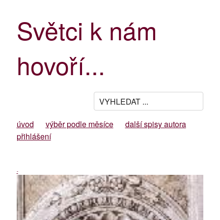
Světci k nám
hovoří...
úvod
výběr podle měsíce
další spisy autora
přihlášení
-