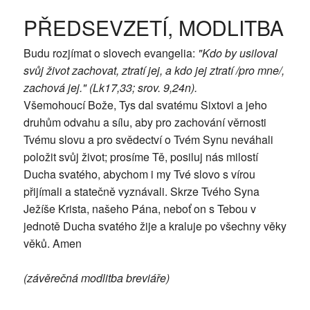
PŘEDSEVZETÍ, MODLITBA
Budu rozjímat o slovech evangelia:
"Kdo by usiloval
svůj život zachovat, ztratí jej, a kdo jej ztratí /pro mne/,
zachová jej." (Lk17,33; srov. 9,24n).
Všemohoucí Bože, Tys dal svatému Sixtovi a jeho
druhům odvahu a sílu, aby pro zachování věrnosti
Tvému slovu a pro svědectví o Tvém Synu neváhali
položit svůj život; prosíme Tě, posiluj nás milostí
Ducha svatého, abychom i my Tvé slovo s vírou
přijímali a statečně vyznávali. Skrze Tvého Syna
Ježíše Krista, našeho Pána, neboť on s Tebou v
jednotě Ducha svatého žije a kraluje po všechny věky
věků. Amen
(závěrečná modlitba breviáře)