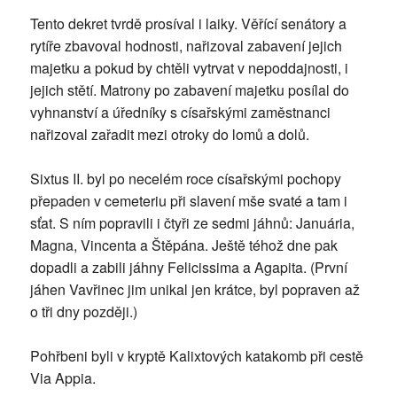
Tento dekret tvrdě prosíval i laiky. Věřící senátory a
rytíře zbavoval hodnosti, nařizoval zabavení jejich
majetku a pokud by chtěli vytrvat v nepoddajnosti, i
jejich stětí. Matrony po zabavení majetku posílal do
vyhnanství a úředníky s císařskými zaměstnanci
nařizoval zařadit mezi otroky do lomů a dolů.
Sixtus II. byl po necelém roce císařskými pochopy
přepaden v cemeteriu při slavení mše svaté a tam i
sťat. S ním popravili i čtyři ze sedmi jáhnů: Januária,
Magna, Vincenta a Štěpána. Ještě téhož dne pak
dopadli a zabili jáhny Felicissima a Agapita. (První
jáhen Vavřinec jim unikal jen krátce, byl popraven až
o tři dny později.)
Pohřbeni byli v kryptě Kalixtových katakomb při cestě
Via Appia.