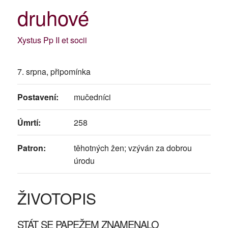
druhové
Xystus Pp II et socii
7. srpna, připomínka
Postavení:
mučedníci
Úmrtí:
258
Patron:
těhotných žen; vzýván za dobrou
úrodu
ŽIVOTOPIS
STÁT SE PAPEŽEM ZNAMENALO