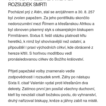
ROZSUDEK SMRTI
Pocházel prý z Atén, stal se arcijáhnem a 30. 8. 257
byl zvolen papežem. Za jeho pontifikátu skončilo
nedorozumění mezi Římem a křesťanskou Afrikou a
byl obnoven písemný styk s césarejským biskupem
Firmiliánem. Sixtus II. řešil otázku platnosti křtu
heretiků, k nimž byl shovívavější než ostatní, a
připouštěl i praxi východních církví, kde obrácené z
hereze křtili. S horlivou modlitbou vedl
pronásledovanou církev do Božího království.
Přijetí papežské volby znamenalo vedle
zodpovědnosti i rozsudek smrti. Záhy po nástupu
Sixta II. císař Valerián vydal proti křesťanům dva
dekrety. Zatímco první jen posílal všechny duchovní,
kteří by nevzdali císaři božskou poctu, do vyhnanství,
druhý nařizoval biskupy, kněze a jáhny zabít na místě.