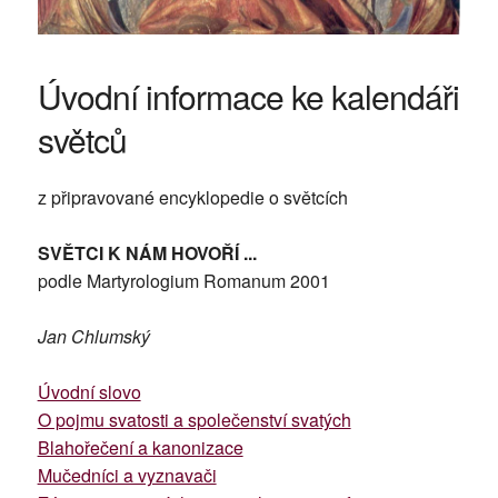
Úvodní informace ke kalendáři
světců
z připravované encyklopedie o světcích
SVĚTCI K NÁM HOVOŘÍ ...
podle Martyrologium Romanum 2001
Jan Chlumský
Úvodní slovo
O pojmu svatosti a společenství svatých
Blahořečení a kanonizace
Mučedníci a vyznavači