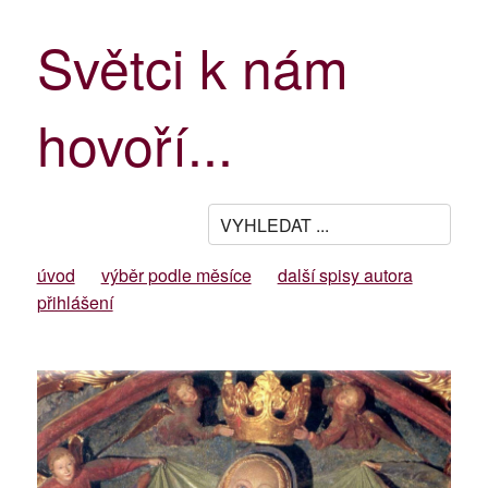
Světci k nám
hovoří...
úvod
výběr podle měsíce
další spisy autora
přihlášení