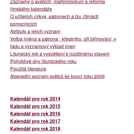
Záznamy o svatých, martyrologium a reforma
římského kalendáře
O učitelích církve, patronech a tzv. čtrnácti
pomocnicích
Atributy a jejich význam
Volba jména a patrona - křestního, při biřmování, v
řádu a významový výklad jmen
Liturgický rok a vysvětlení k rozdílnému slavení
Pohyblivé dny liturgického roku
Použitá literatura
Abecední seznam světců ke konci roku 2009
Kalendář pro rok 2014
Kalendář pro rok 2015
Kalendář pro rok 2016
Kalendář pro rok 2017
Kalendář pro rok 2018