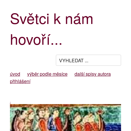
Světci k nám
hovoří...
úvod
výběr podle měsíce
další spisy autora
přihlášení
-