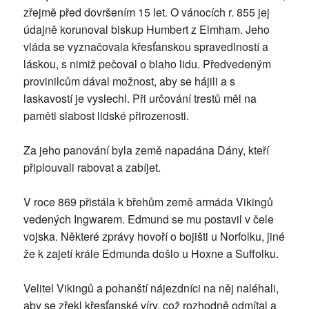
zřejmě před dovršením 15 let. O vánocích r. 855 jej
údajně korunoval biskup Humbert z Elmham. Jeho
vláda se vyznačovala křesťanskou spravedlností a
láskou, s nimiž pečoval o blaho lidu. Předvedeným
provinilcům dával možnost, aby se hájili a s
laskavostí je vyslechl. Při určování trestů měl na
paměti slabost lidské přirozenosti.
Za jeho panování byla země napadána Dány, kteří
připlouvali rabovat a zabíjet.
V roce 869 přistála k břehům země armáda Vikingů
vedených Ingwarem. Edmund se mu postavil v čele
vojska. Některé zprávy hovoří o bojišti u Norfolku, jiné
že k zajetí krále Edmunda došlo u Hoxne a Suffolku.
Velitel Vikingů a pohanští nájezdníci na něj naléhali,
aby se zřekl křesťanské víry, což rozhodně odmítal a