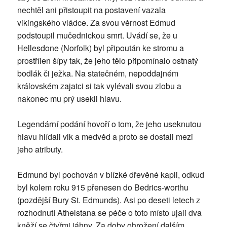
nechtěl ani přistoupit na postavení vazala
vikingského vládce. Za svou věrnost Edmud
podstoupil mučednickou smrt. Uvádí se, že u
Hellesdone (Norfolk) byl připoután ke stromu a
prostřílen šípy tak, že jeho tělo připomínalo ostnatý
bodlák či ježka. Na statečném, nepoddajném
královském zajatci si tak vylévali svou zlobu a
nakonec mu prý usekli hlavu.
Legendární podání hovoří o tom, že jeho useknutou
hlavu hlídali vlk a medvěd a proto se dostali mezi
jeho atributy.
Edmund byl pochován v blízké dřevěné kapli, odkud
byl kolem roku 915 přenesen do Bedrics-worthu
(pozdější Bury St. Edmunds). Asi po deseti letech z
rozhodnutí Athelstana se péče o toto místo ujali dva
kněží se čtyřmi jáhny. Za doby ohrožení dalším