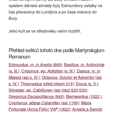
vpádem dánské armády byly Edmundovy ostatky na
čas převezeny do Londýna a po čase vráceny do
Bury.
Jeho kult se ve středověku velmi rozšířil.
Přehled světců tohoto dne podle Martyrologium
Romanum
Edmundus,
m. in Anglia
(869)
;
Basilius,
m. Antiochiæ
(s. III.)
;
Crispinus,
ep. Astigitan
(s. III.)
;
Dasius,
m. in
Mœsia
(asi s. IV.)
;
Octavius, Solutor et Adventor (asi
s. IV.)
;
Theonestus (před rokem 313)
;
Dorus (s. V.)
;
Silvester,
ep. Cabillonen
(asi mezi 520-530)
;
Gregorius Decapolitanus (842)
;
Bernwardus (1022 )
;
Cyprianus,
abbas Calamiten
(asi 1190)
;
Maria
♦
Fortunata (Anna Felix) Viti
(1922)
;
Angela a Sancto