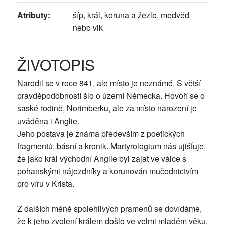
Atributy:
šíp, král, koruna a žezlo, medvěd
nebo vlk
ŽIVOTOPIS
Narodil se v roce 841, ale místo je neznámé. S větší
pravděpodobností šlo o území Německa. Hovoří se o
saské rodině, Norimberku, ale za místo narození je
uváděna i Anglie.
Jeho postava je známa především z poetických
fragmentů, básní a kronik. Martyrologium nás ujišťuje,
že jako král východní Anglie byl zajat ve válce s
pohanskými nájezdníky a korunován mučednictvím
pro víru v Krista.
Z dalších méně spolehlivých pramenů se dovídáme,
že k jeho zvolení králem došlo ve velmi mladém věku,