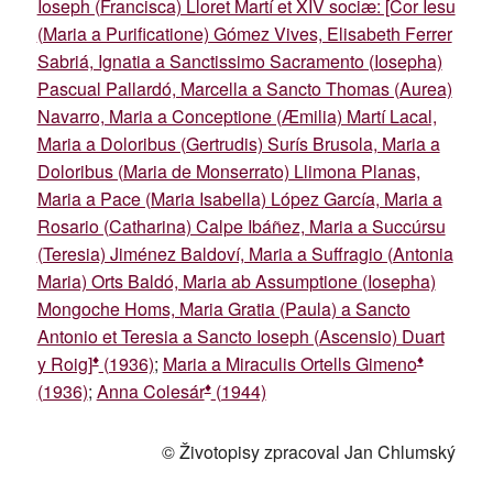
Ioseph (Francisca) Lloret Martí et XIV sociæ: [Cor Iesu
(Maria a Purificatione) Gómez Vives, Elisabeth Ferrer
Sabriá, Ignatia a Sanctissimo Sacramento (Iosepha)
Pascual Pallardó, Marcella a Sancto Thomas (Aurea)
Navarro, Maria a Conceptione (Æmilia) Martí Lacal,
Maria a Doloribus (Gertrudis) Surís Brusola, Maria a
Doloribus (Maria de Monserrato) Llimona Planas,
Maria a Pace (Maria Isabella) López García, Maria a
Rosario (Catharina) Calpe Ibáñez, Maria a Succúrsu
(Teresia) Jiménez Baldoví, Maria a Suffragio (Antonia
Maria) Orts Baldó, Maria ab Assumptione (Iosepha)
Mongoche Homs, Maria Gratia (Paula) a Sancto
Antonio et Teresia a Sancto Ioseph (Ascensio) Duart
♦
♦
y Roig]
(1936)
;
Maria a Miraculis Ortells Gimeno
♦
(1936)
;
Anna Colesár
(1944)
© Životopisy zpracoval Jan Chlumský