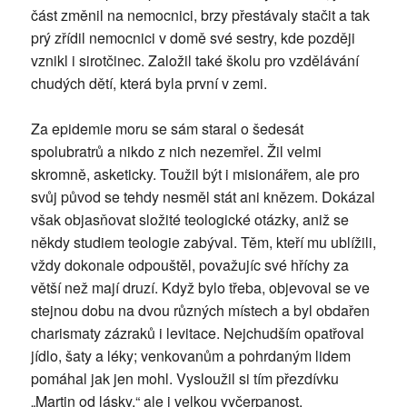
část změnil na nemocnici, brzy přestávaly stačit a tak
prý zřídil nemocnici v domě své sestry, kde později
vznikl i sirotčinec. Založil také školu pro vzdělávání
chudých dětí, která byla první v zemi.
Za epidemie moru se sám staral o šedesát
spolubratrů a nikdo z nich nezemřel. Žil velmi
skromně, asketicky. Toužil být i misionářem, ale pro
svůj původ se tehdy nesměl stát ani knězem. Dokázal
však objasňovat složité teologické otázky, aniž se
někdy studiem teologie zabýval. Těm, kteří mu ublížili,
vždy dokonale odpouštěl, považujíc své hříchy za
větší než mají druzí. Když bylo třeba, objevoval se ve
stejnou dobu na dvou různých místech a byl obdařen
charismaty zázraků i levitace. Nejchudším opatřoval
jídlo, šaty a léky; venkovanům a pohrdaným lidem
pomáhal jak jen mohl. Vysloužil si tím přezdívku
„Martin od lásky,“ ale i velkou vyčerpanost.