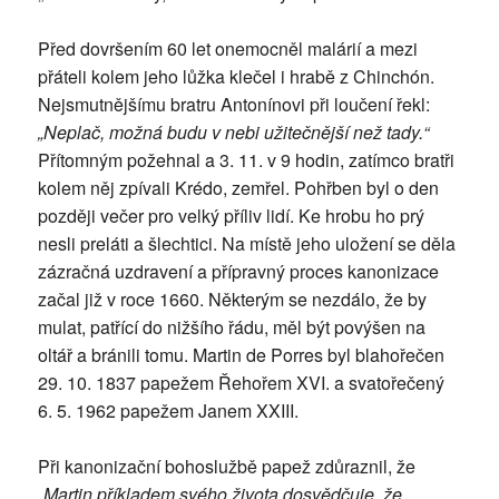
Před dovršením 60 let onemocněl malárií a mezi
přáteli kolem jeho lůžka klečel i hrabě z Chinchón.
Nejsmutnějšímu bratru Antonínovi při loučení řekl:
„Neplač, možná budu v nebi užitečnější než tady.“
Přítomným požehnal a 3. 11. v 9 hodin, zatímco bratři
kolem něj zpívali Krédo, zemřel. Pohřben byl o den
později večer pro velký příliv lidí. Ke hrobu ho prý
nesli preláti a šlechtici. Na místě jeho uložení se děla
zázračná uzdravení a přípravný proces kanonizace
začal již v roce 1660. Některým se nezdálo, že by
mulat, patřící do nižšího řádu, měl být povýšen na
oltář a bránili tomu. Martin de Porres byl blahořečen
29. 10. 1837 papežem Řehořem XVI. a svatořečený
6. 5. 1962 papežem Janem XXIII.
Při kanonizační bohoslužbě papež zdůraznil, že
„Martin příkladem svého života dosvědčuje, že