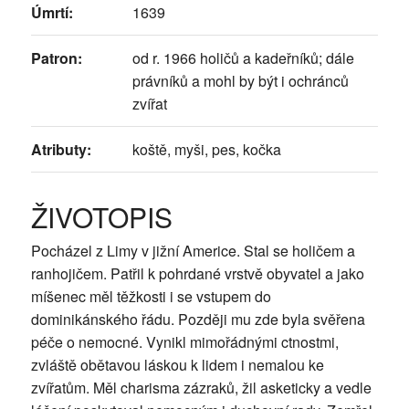
Úmrtí:
1639
Patron:
od r. 1966 holičů a kadeřníků; dále
právníků a mohl by být i ochránců
zvířat
Atributy:
koště, myši, pes, kočka
ŽIVOTOPIS
Pocházel z Limy v jižní Americe. Stal se holičem a
ranhojičem. Patřil k pohrdané vrstvě obyvatel a jako
míšenec měl těžkosti i se vstupem do
dominikánského řádu. Později mu zde byla svěřena
péče o nemocné. Vynikl mimořádnými ctnostmi,
zvláště obětavou láskou k lidem i nemalou ke
zvířatům. Měl charisma zázraků, žil asketicky a vedle