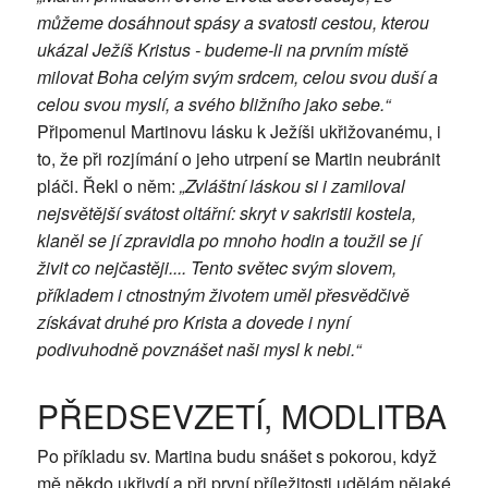
můžeme dosáhnout spásy a svatosti cestou, kterou
ukázal Ježíš Kristus - budeme-li na prvním místě
milovat Boha celým svým srdcem, celou svou duší a
celou svou myslí, a svého bližního jako sebe.“
Připomenul Martinovu lásku k Ježíši ukřižovanému, i
to, že při rozjímání o jeho utrpení se Martin neubránit
pláči. Řekl o něm:
„Zvláštní láskou si i zamiloval
nejsvětější svátost oltářní: skryt v sakristii kostela,
klaněl se jí zpravidla po mnoho hodin a toužil se jí
živit co nejčastěji.... Tento světec svým slovem,
příkladem i ctnostným životem uměl přesvědčivě
získávat druhé pro Krista a dovede i nyní
podivuhodně povznášet naši mysl k nebi.“
PŘEDSEVZETÍ, MODLITBA
Po příkladu sv. Martina budu snášet s pokorou, když
mě někdo ukřivdí a při první příležitosti udělám nějaké