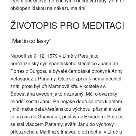
léčení poskytoval nemocným i duchovní rady. Zemřel
obklopen láskou na nákazu malárií.
ŽIVOTOPIS PRO MEDITACI
„Martin od lásky“
Narodil se 9. 12. 1579 v Limě v Peru jako
nemanželský syn španělského šlechtice Juana de
Porres z Burgosu a bývalé černošské otrokyně Anny
Velasquez z Panamy. Otec se zprvu k němu nechtěl
znát, proto byl při Martinově křtu v kostele sv.
Šebestiána uveden jako neznámý. Měl o dva roky
mladší sestru Janu. Po nějaké době se otec k dětem,
jimž matka dala křesťanskou výchovu, přiznal a vzal
je na čas do Guayaquil, přístavu v Ekvádoru. Poté co
se stal vládcem Panamy, svěřil Janu do výchovy
příbuzného a Martina s tmavou pletí nechal v Limě u