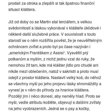
prodali za otroka a zlepšili si tak špatnou finanční
situaci kláštera.
Již od doby co se Martin stal terciářem, s velkou
svědomitostí a láskou vykonával v klášteře úklidové i
některé další služebné práce. V souvislosti s touto
starostí se o něm rozšířila pověst, že je neuvěřitelným
ochráncem zvířat a proto byl po čase nazýván i
„americkým Františkem z Assisi“. Vysvětlil prý
potkanům a myším, z nichž jednu vzal do ruky, že
nemohou žít tam, kde má klášter jídlo pro chudé ani
nikde mezi oblečením, natož v sakristii a proto musí
odejít z prostor kláštera. Nastavil velký koš, do něhož
se všechny myši po jeho projevu lásky shromáždily a
vynesl je v něm do přírody za hranice kláštera.
Později jim i něco donesl, aby neměly hlad. Proto se
myši, vedle atributu koštěte, objevují s dalšími zvířaty
na jeho vyobrazeních. Jedná se o psy a kočky,