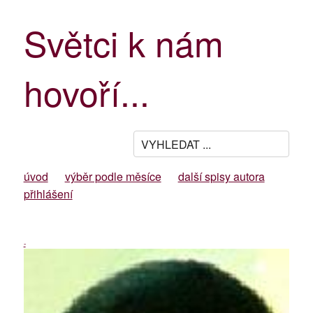
Světci k nám
hovoří...
úvod
výběr podle měsíce
další spisy autora
přihlášení
-