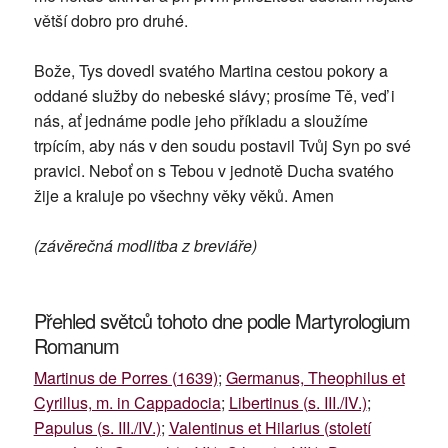
větší dobro pro druhé.
Bože, Tys dovedl svatého Martina cestou pokory a
oddané služby do nebeské slávy; prosíme Tě, veď i
nás, ať jednáme podle jeho příkladu a sloužíme
trpícím, aby nás v den soudu postavil Tvůj Syn po své
pravici. Neboť on s Tebou v jednotě Ducha svatého
žije a kraluje po všechny věky věků. Amen
(závěrečná modlitba z breviáře)
Přehled světců tohoto dne podle Martyrologium
Romanum
Martinus de Porres (1639)
;
Germanus, Theophilus et
Cyrillus, m. in Cappadocia
;
Libertinus (s. III./IV.)
;
Papulus (s. III./IV.)
;
Valentinus et Hilarius (století