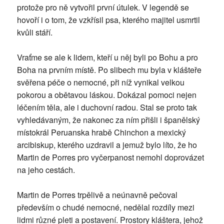
protože pro ně vytvořil první útulek. V legendě se
hovoří i o tom, že vzkřísil psa, kterého majitel usmrtil
kvůli stáří.
Vraťme se ale k lidem, kteří u něj byli po Bohu a pro
Boha na prvním místě. Po slibech mu byla v klášteře
svěřena péče o nemocné, při níž vynikal velkou
pokorou a obětavou láskou. Dokázal pomoci nejen
léčením těla, ale i duchovní radou. Stal se proto tak
vyhledávaným, že nakonec za ním přišli i španělský
místokrál Peruanska hrabě Chinchon a mexický
arcibiskup, kterého uzdravil a jemuž bylo líto, že ho
Martin de Porres pro vyčerpanost nemohl doprovázet
na jeho cestách.
Martin de Porres trpělivě a neúnavně pečo­val
především o chudé nemocné, nedělal rozdíly mezi
lidmi různé pleti a postavení. Prostory kláštera, jehož