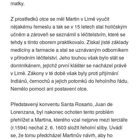
matky.
Z prostředků otce se měl Martin v Limě vyučit
nějakému řemeslu a tak se v 15 letech stal holičským
učněm a zároveň se seznámil s léčitelstvím, které se
tehdy s tímto oborem praktikovalo. Získal jisté základy
medicíny a farmacie a stal se uznávaným odborníkem
v přírodním léčitelství. Jeho touhou však bylo stát se
dominikánem, jejichž první klášter se nacházel právě
v Limě. Zákony v té době však byly proti přijímání
Indiánů, černochů a jejich potomků do řeholního řádu.
Nemělo pomoci ani postavení otce.
Představený konventu Santa Rosario, Juan de
Lorenzana, byl nakonec ochoten tento problém
přehlížet a Martina, kterého vzal nejprve mezi terciáře
(r.1594) nechal 2. 6. 1603 složit řeholní sliby. Uvádí
se, že tomu předcházel Martinův návrh, aby ho