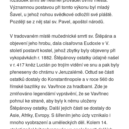
Významnou postavou při tomto výkonu byl mladý
Šavel, u jehož nohou svědkové odložili své pláště.
Později se z něj stal sv. Pavel, apoštol národů.
V tradovaném místě mučednické smrti sv. Štěpána a
objevení jeho hrobu, dala císařovna Eudoxie v V.
století postavit kostel, jehož zbytky byly objeveny při
vykopávkách r. 1882. Štěpánovy ostatky údajně našel
v r. 417 kněz Lucián po trojím vidění ve snu a pak byly
přeneseny do chrámu v Jeruzalémě. Odtud se části
ostatků dostaly do Konstantinopole a v roce 560 do
římské baziliky sv. Vavřince za hradbami. Zde je
zmiňováno legendární vyprávění, že se Vavřinec
pohnul ke straně, aby byly k němu uloženy
Štěpánovy ostatky. Další jejich části se dostaly do
Asie, Afriky, Evropy. S šířením jeho úcty vznikalo i
mnoho vyobrazení a uměleckých děl. Kolem 14.