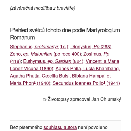
(závěrečná modlitba z breviáře)
Přehled světců tohoto dne podle Martyrologium
Romanum
Stephanus,
protomartyr
(I.s.)
;
Dionysius,
Pp
(268)
;
Zeno,
ep. Maiumitan
(po roce 400)
;
Zosimus,
Pp
(418)
;
Euthymius,
ep. Sardian
(824)
;
Vincenti a Maria
López Vicuña (1890)
;
Agnes Phila, Lucia Khambang,
Agatha Phutta, Cæcilia Butsi, Bibiana Hampai et
♦
♦
Maria Phon
(1940)
;
Secundus Ioannes Pollo
(1941)
© Životopisy zpracoval Jan Chlumský
Bez písemného
souhlasu autora
není povoleno