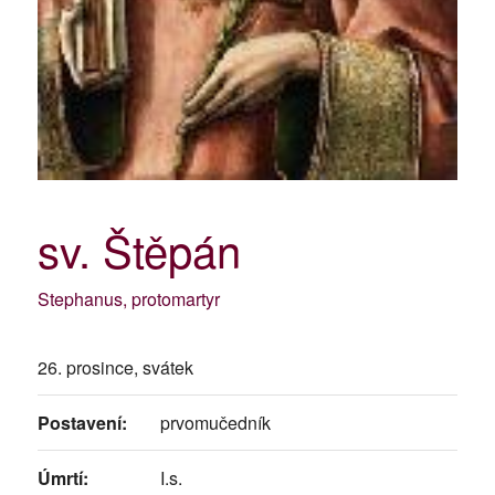
sv. Štěpán
Stephanus, protomartyr
26. prosince, svátek
Postavení:
prvomučedník
Úmrtí:
I.s.