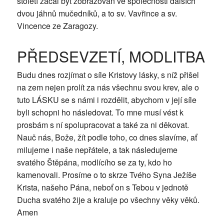
století začal být zobrazován ve společnosti dalších
dvou jáhnů mučedníků, a to sv. Vavřince a sv.
Vincence ze Zaragozy.
PŘEDSEVZETÍ, MODLITBA
Budu dnes rozjímat o síle Kristovy lásky, s níž přišel
na zem nejen prolít za nás všechnu svou krev, ale o
tuto LÁSKU se s námi i rozdělit, abychom v její síle
byli schopni ho následovat. To mne musí vést k
prosbám s ní spolupracovat a také za ni děkovat.
Nauč nás, Bože, žít podle toho, co dnes slavíme, ať
milujeme i naše nepřátele, a tak následujeme
svatého Štěpána, modlícího se za ty, kdo ho
kamenovali. Prosíme o to skrze Tvého Syna Ježíše
Krista, našeho Pána, neboť on s Tebou v jednotě
Ducha svatého žije a kraluje po všechny věky věků.
Amen