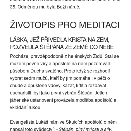
35. Odměnou mu byla Boží náruč.
ŽIVOTOPIS PRO MEDITACI
LÁSKA, JEŽ PŘIVEDLA KRISTA NA ZEM,
POZVEDLA ŠTĚPÁNA ZE ZEMĚ DO NEBE
Pocházel pravděpodobně z helénských Židů. Stal se
mužem pevné víry a apoštolé na něm pozorovali
působení Ducha svatého. Proto když se rozhodli
vybrat sedm mužů, kteří by jim pomáhali v péči o
chudé a opuštěné vdovy, kázat, křtít a rozdávat
eucharistii, byl jako první vybrán Štěpán. Jejich
jáhenské ustanovení provázela modlitba apoštolů a
vkládání rukou.
Evangelista Lukáš nám ve Skutcích apoštolů o něm
napsal toto svědectví:
»Štěpán, plný milosti a síly,