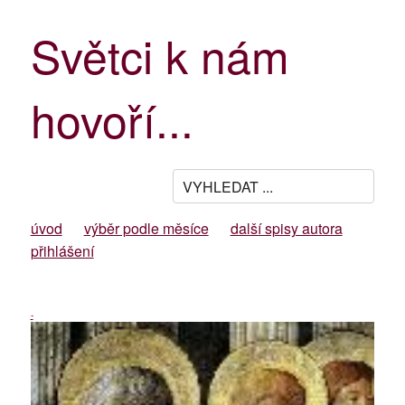
Světci k nám
hovoří...
úvod
výběr podle měsíce
další spisy autora
přihlášení
-