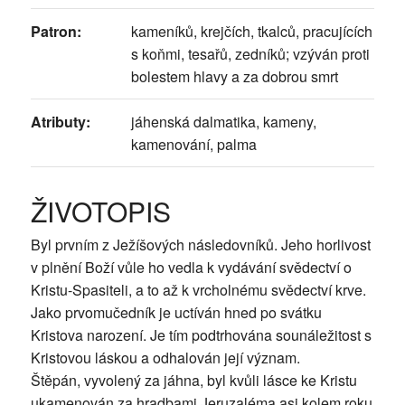
Patron:
kameníků, krejčích, tkalců, pracujících
s koňmi, tesařů, zedníků; vzýván proti
bolestem hlavy a za dobrou smrt
Atributy:
jáhenská dalmatika, kameny,
kamenování, palma
ŽIVOTOPIS
Byl prvním z Ježíšových následovníků. Jeho horlivost
v plnění Boží vůle ho vedla k vydávání svědectví o
Kristu-Spasiteli, a to až k vrcholnému svědectví krve.
Jako prvomučedník je uctíván hned po svátku
Kristova narození. Je tím podtrhována sounáležitost s
Kristovou láskou a odhalován její význam.
Štěpán, vyvolený za jáhna, byl kvůli lásce ke Kristu
ukamenován za hradbami Jeruzaléma asi kolem roku