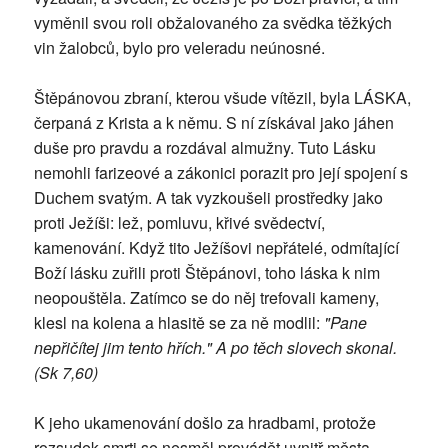
vyměnil svou roli obžalovaného za svědka těžkých
vin žalobců, bylo pro veleradu neúnosné.
Štěpánovou zbraní, kterou všude vítězil, byla LÁSKA,
čerpaná z Krista a k němu. S ní získával jako jáhen
duše pro pravdu a rozdával almužny. Tuto Lásku
nemohli farizeové a zákonici porazit pro její spojení s
Duchem svatým. A tak vyzkoušeli prostředky jako
proti Ježíši: lež, pomluvu, křivé svědectví,
kamenování. Když tito Ježíšovi nepřátelé, odmítající
Boží lásku zuřili proti Štěpánovi, toho láska k nim
neopouštěla. Zatímco se do něj trefovali kameny,
klesl na kolena a hlasitě se za ně modlil:
"Pane
nepřičítej jim tento hřích." A po těch slovech skonal.
(Sk 7,60)
K jeho ukamenování došlo za hradbami, protože
rozsudek smrti se nesměl provádět uvnitř města.