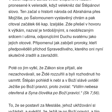
pronesené k veleradě, když velekněz dal Štěpánovi
slovo. Ten začal o historii národa od Abraháma přes
Mojžíše, po Šalomounem vystavěný chrám a pak
citoval začátek 66 kap. Izaijáše. Zde přešel v hovoru
k výtkám, nazval je tvrdošíjnými, s neobřezaným
srdcem i ušima, odporujícími Duchu svatému jako
jejich otcové. Připomenul jak zabíjeli proroky, kteří
předpověděli příchod Spravedlivého, kterého oni nyní
skutečně zradili a zavraždili.
Poté co jim vytkl, že Zákon sice přijali, ale
nezachovávali, se Židé rozzuřili a byli rozhodnuti ho
usmrtit. Štěpán pohlédl k nebi a v Boží slávě uviděl
Ježíše po Boží pravici, proto zvolal:
"Vidím nebesa
otevřená a Syna člověka po Boží pravici." (Sk 7,56).
To, že se postavil za Mesiáše, jehož ukřižování si
vyžádali, a svědčil, že Ježíš je po Boží pravici, a tím