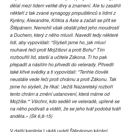
dělal mezi lidem veliké divy a znamení. Ale tu zasáhli
někteří z tak zvané synagogy propuštěnců s lidmi z
Kyrény, Alexandrie, Kilikia a Asie a začali se přít se
Štěpánem. Nemohli však obstát před jeho moudrostí
a Duchem, který z něho mluvil. Navedli tedy některé
lidi, aby vypovídali: "Slyšeli jsme ho, jak mluví
rouhavé řeči proti Mojžíšovi a proti Bohu" Tím
rozbouřili lid, starší a učitele Zákona. Ti ho pak
přepadli a násilím ho přivedli do velerady. Přivedli
také křivé svědky a ti vypovídali: "Tenhle člověk
neustále vede řeči proti chrámu a proti Zákonu. Tak
jsme ho slyšeli, že říkal: 'Ježíš Nazaretský rozboří
tento chrám a změní ustanovení, která máme od
Mojžíše.'" Všichni, kdo seděli ve veleradě, upřeně se
na něho podívali a viděli, že se jeho tvář podobá tváři
anděla.« (Sk 6,8-15)
V další kapitole Lukáš uvádí Štěpánovo kázání