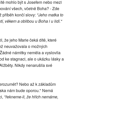
Dítě mohlo být s Josefem nebo mezi
iňování všech, včetně Boha? - Zde
 příběh končí slovy:
"Jeho matka to
, věkem a oblibou u Boha i u lidí."
 že jeho Marie čeká dítě, které
němž neuvažovala o možných
Žádné námitky neměla a vyslovila
ávod ke stagnaci, ale o ukázku lásky a
 Alžběty. Nikdy nenarušila své
e nerozumět? Nebo až k základům
"láska nám bude oporou." Nemá
ci,
"řekneme-li, že hřích nemáme,