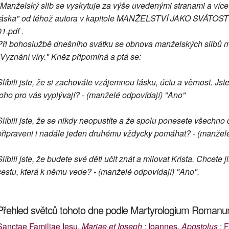
*Manželský slib se vyskytuje za výše uvedenými stranami a více
láska" od téhož autora v kapitole MANŽELSTVÍ JAKO SVÁTOST na 
01.pdf .
Při bohoslužbě dnešního svátku se obnova manželských slibů m
"Vyznání víry." Kněz připomíná a ptá se:
Slíbili jste, že si zachováte vzájemnou lásku, úctu a věrnost. Jste
toho pro vás vyplývají? - (manželé odpovídají) "Ano"
Slíbili jste, že se nikdy neopustíte a že spolu ponesete všechno d
připraveni i nadále jeden druhému vždycky pomáhat? - (manželé
Slíbili jste, že budete své děti učit znát a milovat Krista. Chcet
cestu, která k němu vede? - (manželé odpovídají) "Ano".
Přehled světců tohoto dne podle Martyrologium Roman
Sanctae Familiae Iesu,
Mariae et Ioseph
;
Ioannes,
Apostolus
;
F