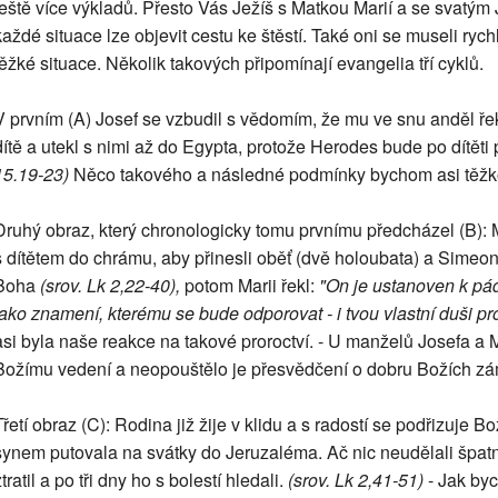
ještě více výkladů. Přesto Vás Ježíš s Matkou Marií a se svatým 
každé situace lze objevit cestu ke štěstí. Také oni se museli ryc
těžké situace. Několik takových připomínají evangelia tří cyklů.
V prvním (A) Josef se vzbudil s vědomím, že mu ve snu anděl řekl,
dítě a utekl s nimi až do Egypta, protože Herodes bude po dítěti 
15.19-23)
Něco takového a následné podmínky bychom asi těžko p
Druhý obraz, který chronologicky tomu prvnímu předcházel (B): 
s dítětem do chrámu, aby přinesli oběť (dvě holoubata) a Simeon, 
Boha
(srov. Lk 2,22-40),
potom Marii řekl:
"On je ustanoven k pád
jako znamení, kterému se bude odporovat - i tvou vlastní duši pr
asi byla naše reakce na takové proroctví. - U manželů Josefa a M
Božímu vedení a neopouštělo je přesvědčení o dobru Božích zá
Třetí obraz (C): Rodina již žije v klidu a s radostí se podřizuje
synem putovala na svátky do Jeruzaléma. Ač nic neudělali špat
tratil a po tři dny ho s bolestí hledali.
(srov. Lk 2,41-51)
- Jak byc