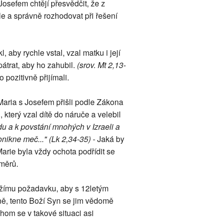
Josefem chtějí přesvědčit, že z
hle a správně rozhodovat při řešení
 aby rychle vstal, vzal matku i její
pátrat, aby ho zahubil.
(srov. Mt 2,13-
ozitivně přijímali.
Maria s Josefem přišli podle Zákona
který vzal dítě do náruče a velebil
u a k povstání mnohých v Izraeli a
onikne meč..." (Lk 2,34-35)
- Jaká by
arie byla vždy ochota podřídit se
měrů.
 Božímu požadavku, aby s 12letým
ně, tento Boží Syn se jim vědomě
hom se v takové situaci asi