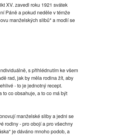
dikt XV. zavedl roku 1921 svátek
zení Páně a pokud neděle v témže
bnovu manželských slibů* a modlí se
t individuálně, s přihlédnutím ke všem
dě rad, jak by měla rodina žít, aby
hlivé - to je jednotný recept.
a to co obsahuje, a to co má být
bnovují manželské sliby a jedni se
é rodiny - pro obojí a pro všechny
 "láska" je dáváno mnoho podob, a