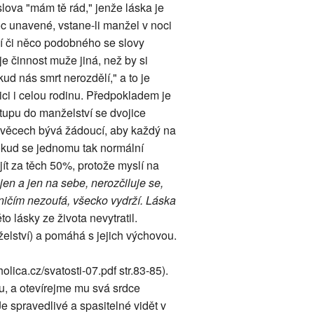
slova "mám tě rád," jenže láska je
oc unavené, vstane-li manžel v noci
bí či něco podobného se slovy
je činnost muže jiná, než by si
d nás smrt nerozdělí," a to je
jici i celou rodinu. Předpokladem je
tupu do manželství se dvojice
h věcech bývá žádoucí, aby každý na
okud se jednomu tak normální
ít za těch 50%, protože myslí na
jen a jen na sebe, nerozčiluje se,
 ničím nezoufá, všecko vydrží. Láska
o lásky ze života nevytratil.
želství) a pomáhá s jejich výchovou.
holica.cz/svatosti-07.pdf str.83-85).
u, a otevírejme mu svá srdce
e spravedlivé a spasitelné vidět v