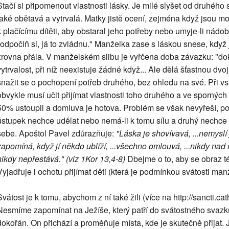
Stačí si připomenout vlastnosti lásky. Je milé slyšet od druhého 
také obětavá a vytrvalá. Matky jistě ocení, zejména když jsou m
k plačícímu dítěti, aby obstaral jeho potřeby nebo umyje-li nádo
"odpočiň si, já to zvládnu." Manželka zase s láskou snese, když 
zrovna přála. V manželském slibu je vyřčena doba závazku: "doku
vytrvalost, při níž neexistuje žádné když... Ale dělá šťastnou dvo
snažit se o pochopení potřeb druhého, bez ohledu na své. Při vs
obvykle musí učit přijímat vlastnosti toho druhého a ve spornýc
50% ustoupil a domluva je hotova. Problém se však nevyřeší, p
ústupek nechce udělat nebo nemá-li k tomu sílu a druhý nechce j
sebe. Apoštol Pavel zdůrazňuje:
"Láska je shovívavá, ...nemyslí 
zapomíná, když jí někdo ublíží, ...všechno omlouvá, ...nikdy nad
nikdy nepřestává." (viz 1Kor 13,4-8)
Dbejme o to, aby se obraz tét
Vyjadřuje i ochotu přijímat děti (která je podmínkou svátosti man
Svátost je k tomu, abychom z ní také žili (více na http://sancti.cat
Nesmíme zapomínat na Ježíše, který patří do svátostného svazk
dokořán. On přichází a proměňuje místa, kde je skutečně přijat. J