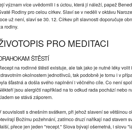
její význam více uvědomili i s úctou, která jí náleží, papež Bene
Svaté Rodiny pro celou církev. Slaví se v neděli v oktávu Naro
roce už není, slaví se 30. 12. Církev při slavnosti doporučuje o
za rodiny.
ŽIVOTOPIS PRO MEDITACI
DRAHOKAM ŠTĚSTÍ
Recept na rodinné štěstí existuje, ale tak jako je nutné léky voli
zdravotním okolnostem jednotlivců, tak podobně je tomu i v přípa
byla šťastná a došla svého naplnění i věčného cíle. Co není spole
Někteří jsou alergičtí například na to odkud rada pochází nebo n
kladem se stává záporem.
V souvislosti s dnešním svátkem, při jehož slavení se většinou o
otevírají Božímu požehnání, zatímco druzí naříkají nad stavem sv
další, přece jen jeden "recept." Slova bývají ošemetná, i slovu