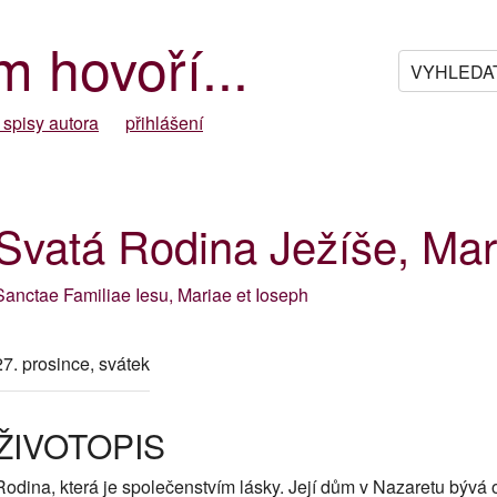
m hovoří...
 spisy autora
přihlášení
Svatá Rodina Ježíše, Mar
Sanctae Familiae Iesu, Mariae et Ioseph
27. prosince, svátek
ŽIVOTOPIS
Rodina, která je společenstvím lásky. Její dům v Nazaretu bývá