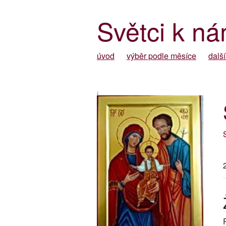
Světci k ná
úvod
výběr podle měsíce
další
-