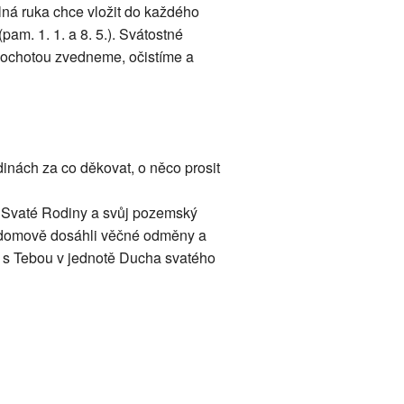
lná ruka chce vložit do každého
pam. 1. 1. a 8. 5.). Svátostné
s ochotou zvedneme, očistíme a
inách za co děkovat, o něco prosit
d Svaté Rodiny a svůj pozemský
domově dosáhli věčné odměny a
n s Tebou v jednotě Ducha svatého