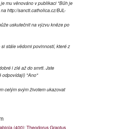
 je mu věnováno v publikaci "Bůh je
http://sancti.catholica.cz/BJL-
ůže uskutečnit na výzvu kněze po
 si stále vědomi povinností, které z
obré i zlé až do smrti. Jste
 odpovídají) "Ano"
e jim celým svým životem ukazovat
um
abiola (400)
;
Theodorus Graptus