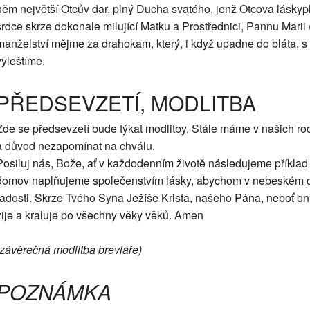
něm největší Otcův dar, plný Ducha svatého, jenž Otcova láskyp
srdce skrze dokonale milující Matku a Prostřednici, Pannu Marii (
manželství mějme za drahokam, který, i když upadne do bláta, 
vyleštíme.
PŘEDSEVZETÍ, MODLITBA
Zde se předsevzetí bude týkat modlitby. Stále máme v našich rod
a důvod nezapomínat na chválu.
Posiluj nás, Bože, ať v každodenním životě následujeme příkla
domov naplňujeme společenstvím lásky, abychom v nebeském 
radosti. Skrze Tvého Syna Ježíše Krista, našeho Pána, neboť o
žije a kraluje po všechny věky věků. Amen
(závěrečná modlitba breviáře)
POZNÁMKA