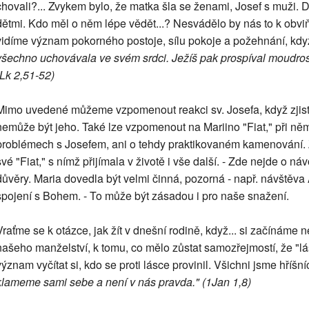
chovali?... Zvykem bylo, že matka šla se ženami, Josef s muži. 
dětmi. Kdo měl o něm lépe vědět...? Nesvádělo by nás to k obv
vidíme význam pokorného postoje, sílu pokoje a požehnání, když
všechno uchovávala ve svém srdci. Ježíš pak prospíval moudrostí
(Lk 2,51-52)
Mimo uvedené můžeme vzpomenout reakci sv. Josefa, když zjistil,
nemůže být jeho. Také lze vzpomenout na Mariino "Fiat," při 
problémech s Josefem, ani o tehdy praktikovaném kamenování. 
své "Fiat," s nímž přijímala v životě i vše další. - Zde nejde o n
důvěry. Maria dovedla být velmi činná, pozorná - např. návštěva
spojení s Bohem. - To může být zásadou i pro naše snažení.
Vraťme se k otázce, jak žít v dnešní rodině, když... si začínám
našeho manželství, k tomu, co mělo zůstat samozřejmostí, že 
význam vyčítat si, kdo se proti lásce provinil. Všichni jsme hříšní
klameme sami sebe a není v nás pravda." (1Jan 1,8)