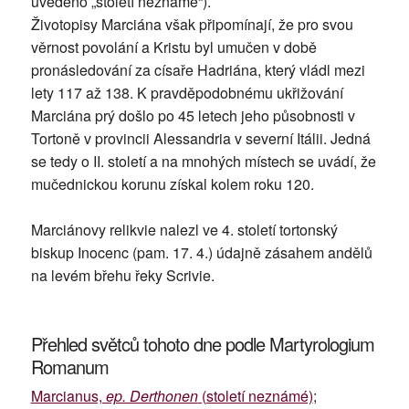
uvedeno „století neznámé“).
Životopisy Marciána však připomínají, že pro svou
věrnost povolání a Kristu byl umučen v době
pronásledování za císaře Hadriána, který vládl mezi
lety 117 až 138. K pravděpodobnému ukřižování
Marciána prý došlo po 45 letech jeho působnosti v
Tortoně v provincii Alessandria v severní Itálii. Jedná
se tedy o II. století a na mnohých místech se uvádí, že
mučednickou korunu získal kolem roku 120.
Marciánovy relikvie nalezl ve 4. století tortonský
biskup Inocenc (pam. 17. 4.) údajně zásahem andělů
na levém břehu řeky Scrivie.
Přehled světců tohoto dne podle Martyrologium
Romanum
Marcianus,
ep. Derthonen
(století neznámé)
;