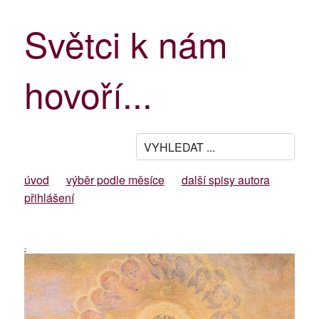
Světci k nám
hovoří...
úvod
výběr podle měsíce
další spisy autora
přihlášení
-