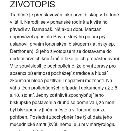
ŽIVOTOPIS
Tradičně je představován jako první biskup v Tortoně
v Itálii. Narodil se v pohanské rodině a k víře ho
přivedl sv. Barnabáš. Nějakou dobu Marcián
doprovázel apoštola Pavla, který ho potom prý
ustanovil prvním tortonským biskupem (latinsky ep.
Derthonen). S jeho životopisem se dostáváme do
období prvních křesťanů a také jejich pronásledování.
V té souvislosti je pochopitelné, že první zprávy pro
absenci písemností pocházejí z tradice a hlubší
zkoumání hledá pozitivní i negativní možnosti. Na
váhu těch protichůdných připadají dokumenty až z 8.
a 10. století. Jedny zdánlivě zpochybňují jeho
biskupské postavení a druhé se domnívají, že mohl
být biskupem v jiném městě a v Tortoně pouze
pohřben. Poslední zpochybnění se týká data jeho
mučednické smrti (kvůli němu je u ní v martyrologiu