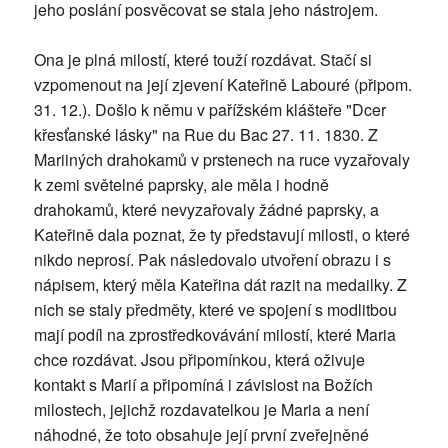
jeho poslání posvěcovat se stala jeho nástrojem.
Ona je plná milostí, které touží rozdávat. Stačí si
vzpomenout na její zjevení Kateřině Labouré (připom.
31. 12.). Došlo k němu v pařížském klášteře "Dcer
křesťanské lásky" na Rue du Bac 27. 11. 1830. Z
Mariiných drahokamů v prstenech na ruce vyzařovaly
k zemi světelné paprsky, ale měla i hodně
drahokamů, které nevyzařovaly žádné paprsky, a
Kateřině dala poznat, že ty představují milosti, o které
nikdo neprosí. Pak následovalo utvoření obrazu i s
nápisem, který měla Kateřina dát razit na medailky. Z
nich se staly předměty, které ve spojení s modlitbou
mají podíl na zprostředkovávání milostí, které Maria
chce rozdávat. Jsou připomínkou, která oživuje
kontakt s Marií a připomíná i závislost na Božích
milostech, jejichž rozdavatelkou je Maria a není
náhodné, že toto obsahuje její první zveřejněné