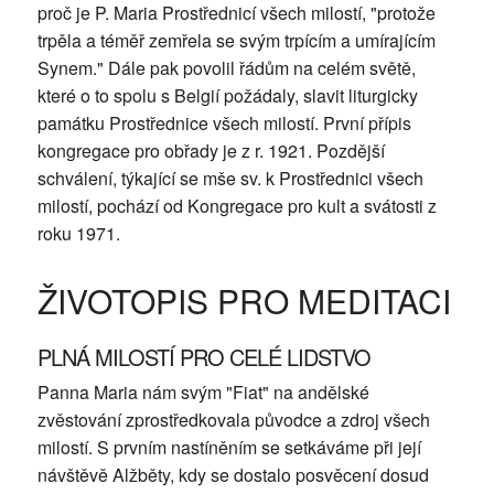
proč je P. Maria Prostřednicí všech milostí, "protože
trpěla a téměř zemřela se svým trpícím a umírajícím
Synem." Dále pak povolil řádům na celém světě,
které o to spolu s Belgií požádaly, slavit liturgicky
památku Prostřednice všech milostí. První přípis
kongregace pro obřady je z r. 1921. Pozdější
schválení, týkající se mše sv. k Prostřednici všech
milostí, pochází od Kongregace pro kult a svátosti z
roku 1971.
ŽIVOTOPIS PRO MEDITACI
PLNÁ MILOSTÍ PRO CELÉ LIDSTVO
Panna Maria nám svým "Fiat" na andělské
zvěstování zprostředkovala původce a zdroj všech
milostí. S prvním nastíněním se setkáváme při její
návštěvě Alžběty, kdy se dostalo posvěcení dosud