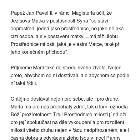
Papež Jan Pavel II. v rámci Magisteria učil, že
Ježíšova Matka v poslušnosti Syna "se staví
doprostřed, jedná jako prostřednice, ne jako nějaká
cizí osoba, ale v postavení matky. ...má též úlohu
Prostřednice milosti, jaká je vlastní Matce, také při
jeho konečném příchodu".
Přijměme Marii také do středu svého života. Nejen
proto, abychom od ní dostávali, ale abychom se podle
ní také řídili.
Chtějme dostávat nejen pro sebe, ale i pro druhé.
Maria má pro nás přebohatý zdroj, tak o tom rozhodla
Boží prozřetelnost. Titul Prostřednice milostí jí náleží
pro její spoluúčast na díle vykoupení a pro rozdílení
milostí všeho druhu nejen v řádu nadpřirozeném, ale i
časná dobra a odvrácení zlého jsou v moci Panny