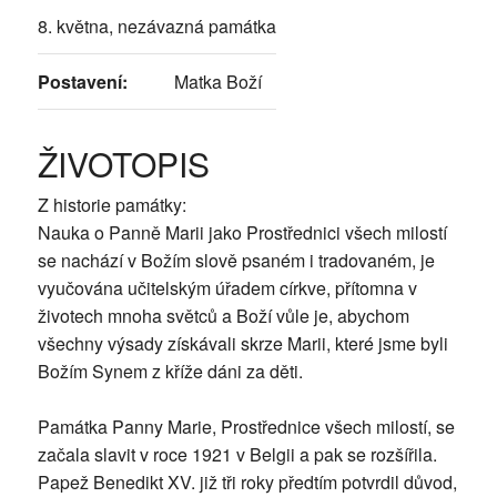
8. května, nezávazná památka
Postavení:
Matka Boží
ŽIVOTOPIS
Z historie památky:
Nauka o Panně Marii jako Prostřednici všech milostí
se nachází v Božím slově psaném i tradovaném, je
vyučována učitelským úřadem církve, přítomna v
životech mnoha světců a Boží vůle je, abychom
všechny výsady získávali skrze Marii, které jsme byli
Božím Synem z kříže dáni za děti.
Památka Panny Marie, Prostřednice všech milostí, se
začala slavit v roce 1921 v Belgii a pak se rozšířila.
Papež Benedikt XV. již tři roky předtím potvrdil důvod,