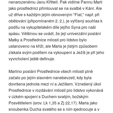
nenarozenému Janu Křtiteli. Pak vidíme Pannu Marii
jako prostřednici přimlouvat se na svatbě v Káni. Ale
už dříve s každým jejím obnoveným "Fiat," např. při
obětování (připomínaném 2. 2.), je vyřčený souhlas k
podílu na vykupitelském díle jejího Syna pro naši
spásu. Většinou se uvádí, že její univerzální poslání
Matky a Prostřednice milostí pro lidstvo bylo
ustanoveno na kříži, ale Maria je jistým způsobem
získala svým podílem na vykoupení a Ježíš je při jeho
vyvrcholení ještě definuje.
Mariino poslání Prostřednice všech milostí plně
začalo po jejím slavném nanebevzetí, kdy byla
dovršena jednota mezi ní a Ježíšem. Vznešený úkol
Prostřednice v rozdávání milostí pro lidstvo vykonává
v úzkém spojení s Duchem svatým, božským
Posvětitelem (srov. Lk 1,35 a Zj 22,17). Maria jako
snoubenka Ducha svatého se s ním sjednocuje a v