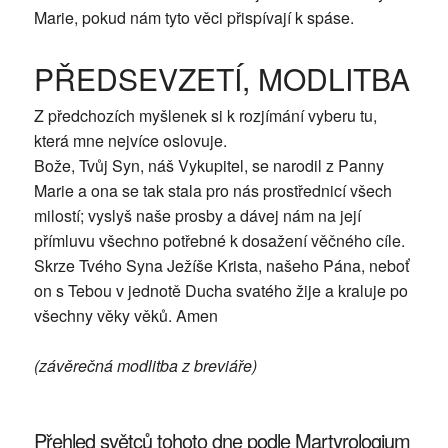
Marie, pokud nám tyto věci přispívají k spáse.
PŘEDSEVZETÍ, MODLITBA
Z předchozích myšlenek si k rozjímání vyberu tu,
která mne nejvíce oslovuje.
Bože, Tvůj Syn, náš Vykupitel, se narodil z Panny
Marie a ona se tak stala pro nás prostřednicí všech
milostí; vyslyš naše prosby a dávej nám na její
přímluvu všechno potřebné k dosažení věčného cíle.
Skrze Tvého Syna Ježíše Krista, našeho Pána, neboť
on s Tebou v jednotě Ducha svatého žije a kraluje po
všechny věky věků. Amen
(závěrečná modlitba z breviáře)
Přehled světců tohoto dne podle Martyrologium