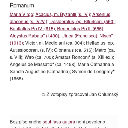
Romanum
Maria Virgo
;
Acacius, m. Byzantii (s. IV.)
;
Arsenius,
diaconus (s. IV./V.)
;
Desideratus, ep. Bituricen. (550)
;
Bonifatius Pp IV. (615)
;
Benedictus Pp II. (685)
;
♦
♦
Aloysius Rabata
(1490)
;
Ulrica (Francisca); Nisch
(1913)
; Victor, m. Mediolani (ca. 304); Helladius, ep.
Autissiodoren. (s. IV); Gibrianus (ca. 515); Metro (ca.
♦
s. VIII); Wiro (ca. 700); Amatus Ronconi
(s. XIII ex.);
♦
Angelus de Massatio
(ca. 1458); Maria Catharina a
♦
Sancto Augustino (Catharina); Symon de Longprey
(1668)
© Životopisy zpracoval Jan Chlumský
Bez písemného
souhlasu autora
není povoleno