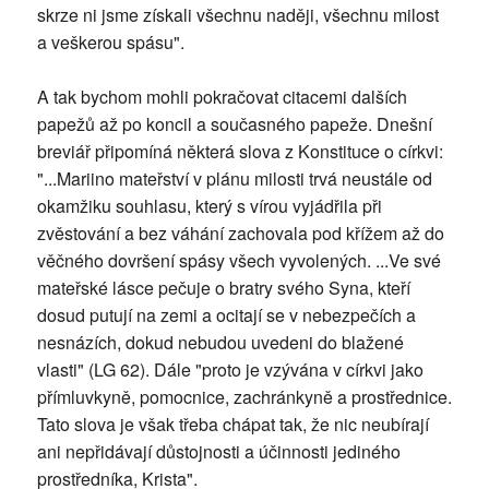
skrze ni jsme získali všechnu naději, všechnu milost
a veškerou spásu".
A tak bychom mohli pokračovat citacemi dalších
papežů až po koncil a současného papeže. Dnešní
breviář připomíná některá slova z Konstituce o církvi:
"...Mariino mateřství v plánu milosti trvá neustále od
okamžiku souhlasu, který s vírou vyjádřila při
zvěstování a bez váhání zachovala pod křížem až do
věčného dovršení spásy všech vyvolených. ...Ve své
mateřské lásce pečuje o bratry svého Syna, kteří
dosud putují na zemi a ocitají se v nebezpečích a
nesnázích, dokud nebudou uvedeni do blažené
vlasti" (LG 62). Dále "proto je vzývána v církvi jako
přímluvkyně, pomocnice, zachránkyně a prostřednice.
Tato slova je však třeba chápat tak, že nic neubírají
ani nepřidávají důstojnosti a účinnosti jediného
prostředníka, Krista".