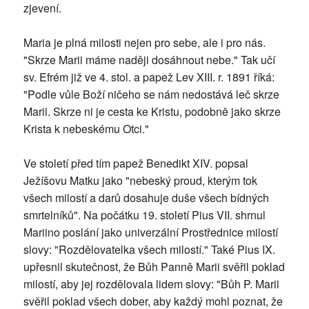
zjevení.
Maria je plná milosti nejen pro sebe, ale i pro nás.
"Skrze Marii máme naději dosáhnout nebe." Tak učí
sv. Efrém již ve 4. stol. a papež Lev XIII. r. 1891 říká:
"Podle vůle Boží ničeho se nám nedostává leč skrze
Marii. Skrze ni je cesta ke Kristu, podobně jako skrze
Krista k nebeskému Otci."
Ve století před tím papež Benedikt XIV. popsal
Ježíšovu Matku jako "nebeský proud, kterým tok
všech milostí a darů dosahuje duše všech bídných
smrtelníků". Na počátku 19. století Pius VII. shrnul
Mariino poslání jako univerzální Prostřednice milostí
slovy: "Rozdělovatelka všech milostí." Také Pius IX.
upřesnil skutečnost, že Bůh Panně Marii svěřil poklad
milostí, aby jej rozdělovala lidem slovy: "Bůh P. Marii
svěřil poklad všech dober, aby každý mohl poznat, že