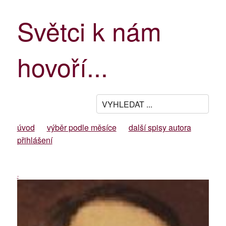
Světci k nám
hovoří...
úvod
výběr podle měsíce
další spisy autora
přihlášení
-