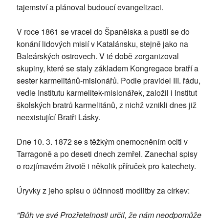
tajemství a plánoval budoucí evangelizaci.
V roce 1861 se vracel do Španělska a pustil se do
konání lidových misií v Katalánsku, stejně jako na
Baleárských ostrovech. V té době zorganizoval
skupiny, které se staly základem Kongregace bratří a
sester karmelitánů-misionářů. Podle pravidel III. řádu,
vedle Institutu karmelitek-misionářek, založil i Institut
školských bratrů karmelitánů, z nichž vznikli dnes již
neexistující Bratři Lásky.
Dne 10. 3. 1872 se s těžkým onemocněním ocitl v
Tarragoně a po deseti dnech zemřel. Zanechal spisy
o rozjímavém životě i několik příruček pro katechety.
Úryvky z jeho spisu o účinnosti modlitby za církev:
"Bůh ve své Prozřetelnosti určil, že nám neodpomůže