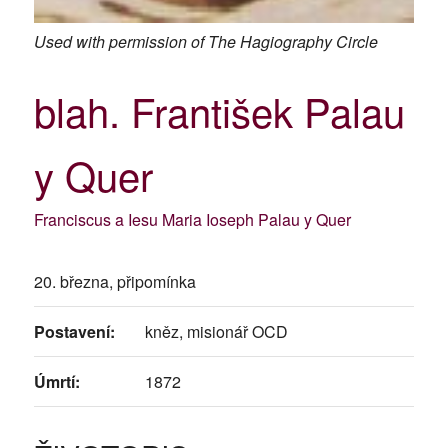
Used with permission of The Hagiography Circle
blah. František Palau
y Quer
Franciscus a Iesu Maria Ioseph Palau y Quer
20. března, připomínka
Postavení:
kněz, misionář OCD
Úmrtí:
1872