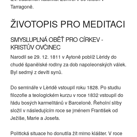
Tarragoně.
ŽIVOTOPIS PRO MEDITACI
SMYSLUPLNÁ OBĚŤ PRO CÍRKEV -
KRISTŮV OVČINEC
Narodil se 29. 12. 1811 v Aytoně poblíž Lèridy do
chudé španělské rodiny za dob napoleonských válek.
Byl sedmý z devíti synů.
Do semináře v Lèridě vstoupil roku 1828. Po studiu
filozofie a teologickém kurzu v roce 1832 vstoupil do
řádu bosých karmelitánů v Barceloně. Řeholní sliby
složil v následujícím roce se jménem František od
Ježíše, Marie a Josefa.
Politická situace ho donutila žít mimo klášter. V roce