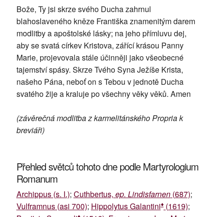
Bože, Ty jsi skrze svého Ducha zahrnul
blahoslaveného kněze Františka znamenitým darem
modlitby a apoštolské lásky; na jeho přímluvu dej,
aby se svatá církev Kristova, zářící krásou Panny
Marie, projevovala stále účinněji jako všeobecné
tajemství spásy. Skrze Tvého Syna Ježíše Krista,
našeho Pána, neboť on s Tebou v jednotě Ducha
svatého žije a kraluje po všechny věky věků. Amen
(závěrečná modlitba z karmelitánského Propria k
breviáři)
Přehled světců tohoto dne podle Martyrologium
Romanum
Archippus (s. I.)
;
Cuthbertus,
ep. Lindisfarnen
(687)
;
♦
Vulframnus (asi 700)
;
Hippolytus Galantini
(1619)
;
♦