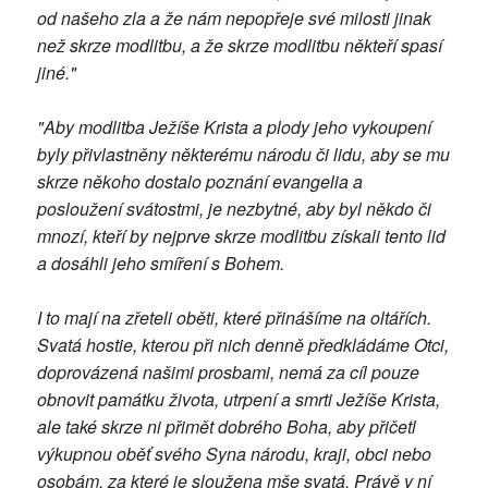
od našeho zla a že nám nepopřeje své milosti jinak
než skrze modlitbu, a že skrze modlitbu někteří spasí
jiné."
"Aby modlitba Ježíše Krista a plody jeho vykoupení
byly přivlastněny některému národu či lidu, aby se mu
skrze někoho dostalo poznání evangelia a
posloužení svátostmi, je nezbytné, aby byl někdo či
mnozí, kteří by nejprve skrze modlitbu získali tento lid
a dosáhli jeho smíření s Bohem.
I to mají na zřeteli oběti, které přinášíme na oltářích.
Svatá hostie, kterou při nich denně předkládáme Otci,
doprovázená našimi prosbami, nemá za cíl pouze
obnovit památku života, utrpení a smrti Ježíše Krista,
ale také skrze ni přimět dobrého Boha, aby přičetl
výkupnou oběť svého Syna národu, kraji, obci nebo
osobám, za které je sloužena mše svatá. Právě v ní