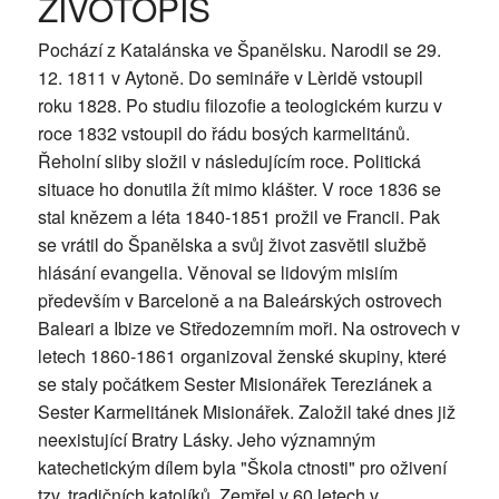
ŽIVOTOPIS
Pochází z Katalánska ve Španělsku. Narodil se 29.
12. 1811 v Aytoně. Do semináře v Lèridě vstoupil
roku 1828. Po studiu filozofie a teologickém kurzu v
roce 1832 vstoupil do řádu bosých karmelitánů.
Řeholní sliby složil v následujícím roce. Politická
situace ho donutila žít mimo klášter. V roce 1836 se
stal knězem a léta 1840-1851 prožil ve Francii. Pak
se vrátil do Španělska a svůj život zasvětil službě
hlásání evangelia. Věnoval se lidovým misiím
především v Barceloně a na Baleárských ostrovech
Baleari a Ibize ve Středozemním moři. Na ostrovech v
letech 1860-1861 organizoval ženské skupiny, které
se staly počátkem Sester Misionářek Tereziánek a
Sester Karmelitánek Misionářek. Založil také dnes již
neexistující Bratry Lásky. Jeho významným
katechetickým dílem byla "Škola ctnosti" pro oživení
tzv. tradičních katolíků. Zemřel v 60 letech v