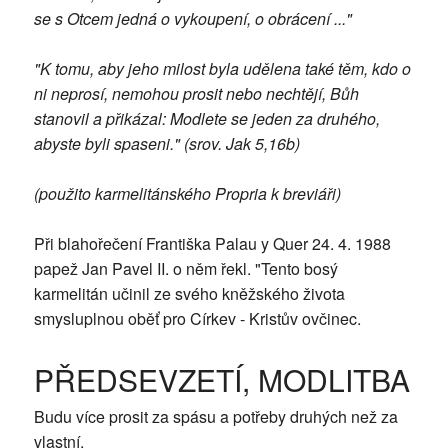
se s Otcem jedná o vykoupení, o obrácení ..."
"K tomu, aby jeho milost byla udělena také těm, kdo o
ni neprosí, nemohou prosit nebo nechtějí, Bůh
stanovil a přikázal: Modlete se jeden za druhého,
abyste byli spaseni." (srov. Jak 5,16b)
(použito karmelitánského Propria k breviáři)
Při blahořečení Františka Palau y Quer 24. 4. 1988
papež Jan Pavel II. o něm řekl. "Tento bosý
karmelitán učinil ze svého kněžského života
smysluplnou oběť pro Církev - Kristův ovčinec.
PŘEDSEVZETÍ, MODLITBA
Budu více prosit za spásu a potřeby druhých než za
vlastní.