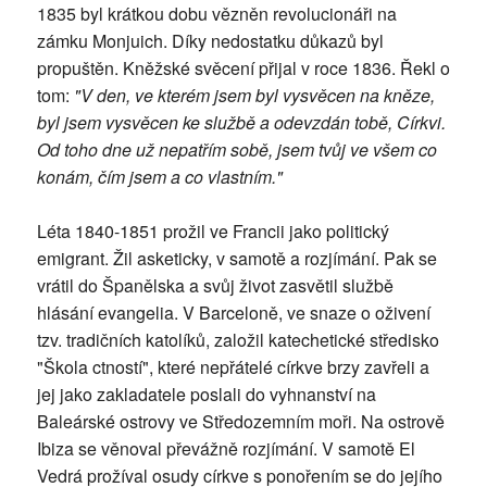
1835 byl krátkou dobu vězněn revolucionáři na
zámku Monjuich. Díky nedostatku důkazů byl
propuštěn. Kněžské svěcení přijal v roce 1836. Řekl o
tom:
"V den, ve kterém jsem byl vysvěcen na kněze,
byl jsem vysvěcen ke službě a odevzdán tobě, Církvi.
Od toho dne už nepatřím sobě, jsem tvůj ve všem co
konám, čím jsem a co vlastním."
Léta 1840-1851 prožil ve Francii jako politický
emigrant. Žil asketicky, v samotě a rozjímání. Pak se
vrátil do Španělska a svůj život zasvětil službě
hlásání evangelia. V Barceloně, ve snaze o oživení
tzv. tradičních katolíků, založil katechetické středisko
"Škola ctností", které nepřátelé církve brzy zavřeli a
jej jako zakladatele poslali do vyhnanství na
Baleárské ostrovy ve Středozemním moři. Na ostrově
Ibiza se věnoval převážně rozjímání. V samotě El
Vedrá prožíval osudy církve s ponořením se do jejího