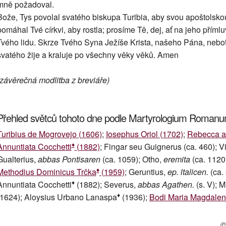
mně požadoval.
Bože, Tys povolal svatého biskupa Turibia, aby svou apoštolskou
pomáhal Tvé církvi, aby rostla; prosíme Tě, dej, ať na jeho přímlu
Tvého lidu. Skrze Tvého Syna Ježíše Krista, našeho Pána, nebo
svatého žije a kraluje po všechny věky věků. Amen
(závěrečná modlitba z breviáře)
Přehled světců tohoto dne podle Martyrologium Roman
Turibius de Mogrovejo (1606)
;
Iosephus Oriol (1702)
;
Rebecca a
♦
Annuntiata Cocchetti
(1882)
; Fingar seu Guignerus (ca. 460); V
Gualterius,
abbas Pontisaren
(ca. 1059); Otho,
eremita
(ca. 1120
♦
Methodius Dominicus Trčka
(1959)
; Geruntius,
ep. ltalicen.
(ca. 
♦
Annuntiata Cocchetti
(1882); Severus,
abbas Agathen.
(s. V); 
♦
(1624); Aloysius Urbano Lanaspa
(1936);
Bodi Maria Magdale
©