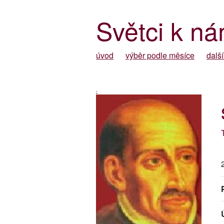
Světci k ná
úvod
výběr podle měsíce
další
-