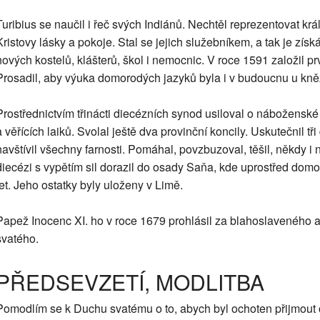
Turibius se naučil i řeč svých Indiánů. Nechtěl reprezentovat králov
Kristovy lásky a pokoje. Stal se jejich služebníkem, a tak je zí
nových kostelů, klášterů, škol i nemocnic. V roce 1591 založil p
Prosadil, aby výuka domorodých jazyků byla i v budoucnu u kně
Prostřednictvím třinácti diecézních synod usiloval o nábožensk
a věřících laiků. Svolal ještě dva provinční koncily. Uskutečnil tři 
navštívil všechny farnosti. Pomáhal, povzbuzoval, těšil, někdy i
diecézi s vypětím sil dorazil do osady Saňa, kde uprostřed dom
let. Jeho ostatky byly uloženy v Limě.
Papež Inocenc XI. ho v roce 1679 prohlásil za blahoslaveného a 
svatého.
PŘEDSEVZETÍ, MODLITBA
Pomodlím se k Duchu svatému o to, abych byl ochoten přijmout o