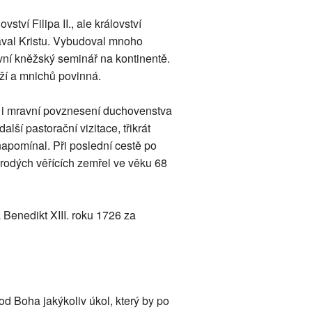
ství Filipa II., ale království
skával Kristu. Vybudoval mnoho
rvní kněžský seminář na kontinentě.
ží a mnichů povinná.
é i mravní povznesení duchovenstva
další pastorační vizitace, třikrát
 napomínal. Při poslední cestě po
orodých věřících zemřel ve věku 68
Benedikt XIII. roku 1726 za
d Boha jakýkoliv úkol, který by po