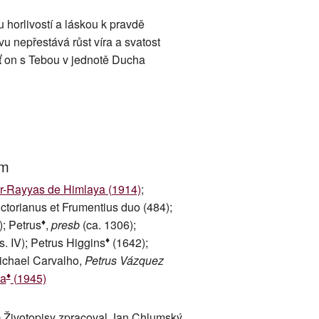
 horlivostí a láskou k pravdě
vu nepřestává růst víra a svatost
ť on s Tebou v jednotě Ducha
um
r-Rayyas de Himlaya (1914)
;
ictorianus et Frumentius duo (484);
♦
); Petrus
,
presb
(ca. 1306);
♦
s. IV); Petrus Higgins
(1642);
Michael Carvalho,
Petrus Vázquez
♦
na
(1945)
 Životopisy zpracoval Jan Chlumský