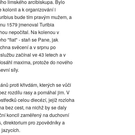
ho limského arcibiskupa. Bylo
 kolonii a k organizování i
Turibius bude tím pravým mužem, a
řeznu 1579 jmenoval Turibia
hou nepočítal. Na kolenou v
o "fiat" - staň se Pane, jak
echna svěcení a v srpnu po
službu začínal ve 43 letech a v
 dosáhl maxima, protože do nového
evní síly.
ánů proti křivdám, kterých se vůči
bez rozdílu rasy a pomáhal jim. V
středků celou diecézí, jejíž rozloha
ha bez cest, na nichž by se daly
inční koncil zaměřený na duchovní
, direktorium pro zpovědníky a
 jazycích.