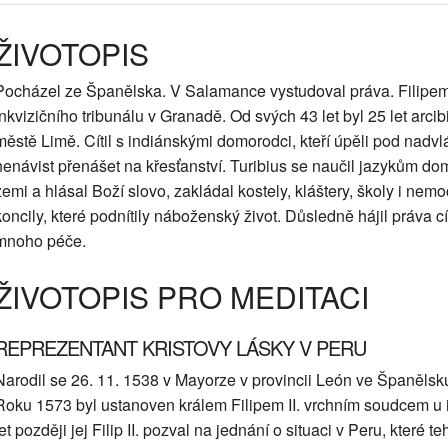
ŽIVOTOPIS
Pocházel ze Španělska. V Salamance vystudoval práva. Filipem
inkvizičního tribunálu v Granadě. Od svých 43 let byl 25 let ar
městě Limě. Cítil s indiánskými domorodci, kteří úpěli pod nadv
nenávist přenášet na křesťanství. Turibius se naučil jazykům d
zemi a hlásal Boží slovo, zakládal kostely, kláštery, školy i nemo
koncily, které podnítily náboženský život. Důsledně hájil práva 
mnoho péče.
ŽIVOTOPIS PRO MEDITACI
REPREZENTANT KRISTOVY LÁSKY V PERU
Narodil se 26. 11. 1538 v Mayorze v provincii León ve Španěls
Roku 1573 byl ustanoven králem Filipem II. vrchním soudcem u 
let později jej Filip II. pozval na jednání o situaci v Peru, které