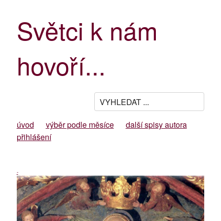
Světci k nám
hovoří...
úvod
výběr podle měsíce
další spisy autora
přihlášení
-