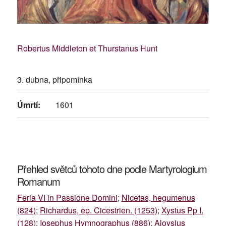
Robertus Middleton et Thurstanus Hunt
3. dubna, připomínka
Úmrtí:
1601
Přehled světců tohoto dne podle Martyrologium
Romanum
Feria VI in Passione Domini
;
Nicetas, hegumenus
(824)
;
Richardus, ep. Cicestrien. (1253)
;
Xystus Pp I.
(128)
;
Iosephus Hymnographus (886)
;
Aloysius