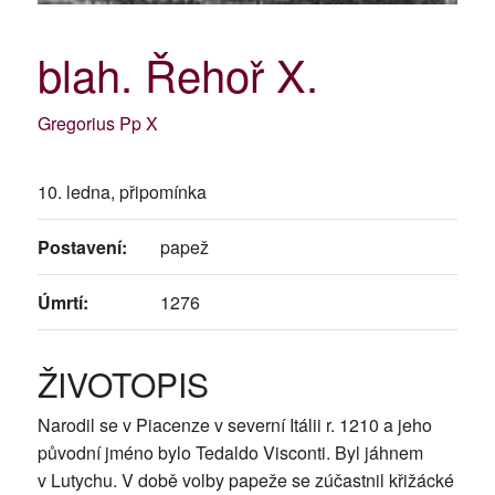
blah. Řehoř X.
Gregorius Pp X
10. ledna, připomínka
Postavení:
papež
Úmrtí:
1276
ŽIVOTOPIS
Narodil se v Piacenze v severní Itálii r. 1210 a jeho
původní jméno bylo Tedaldo Visconti. Byl jáhnem
v Lutychu. V době volby papeže se zúčastnil křižácké