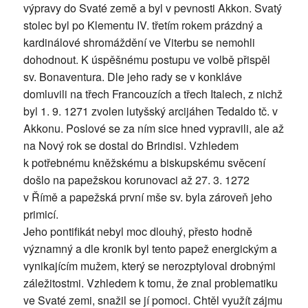
výpravy do Svaté země a byl v pevnosti Akkon. Svatý
stolec byl po Klementu IV. třetím rokem prázdný a
kardinálové shromáždění ve Viterbu se nemohli
dohodnout. K úspěšnému postupu ve volbě přispěl
sv. Bonaventura. Dle jeho rady se v konkláve
domluvili na třech Francouzích a třech Italech, z nichž
byl 1. 9. 1271 zvolen lutyšský arcijáhen Tedaldo tč. v
Akkonu. Poslové se za ním sice hned vypravili, ale až
na Nový rok se dostal do Brindisi. Vzhledem
k potřebnému kněžskému a biskupskému svěcení
došlo na papežskou korunovaci až 27. 3. 1272
v Římě a papežská první mše sv. byla zároveň jeho
primicí.
Jeho pontifikát nebyl moc dlouhý, přesto hodně
významný a dle kronik byl tento papež energickým a
vynikajícím mužem, který se nerozptyloval drobnými
záležitostmi. Vzhledem k tomu, že znal problematiku
ve Svaté zemi, snažil se jí pomoci. Chtěl využít zájmu