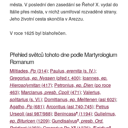
města. V poslední den zasedání se Řehoř X. vydal do
Itálie přes města, v nichž usmiřoval rozvaděné strany.
Jeho životní cesta skončila v Arezzu.
V roce 1625 byl blahořečen.
Přehled světců tohoto dne podle Martyrologium
Romanum
Miltiades,
Pp
(314)
;
Paulus,
eremita
(s. IV.)
;
Gregorius,
ep. Nyssen
(před r. 400)
;
Ioannes,
ep.
Hierosolymitan
(417)
;
Petronius,
ep. Dien
(po roce
463)
;
Marcianus,
presb. Cpoli
(471)
;
Valerius,
solitarius
(s. VI.)
;
Domitianus,
ep. Melitenen
(asi 602)
;
Agatho,
Pp
(681)
;
Arcontius (asi 740-745)
;
Petrus
♦
Urseoli (asi 987/988)
;
Benincasa
(1194)
;
Gulielmus,
♦
ep. Bituricen
(1209)
;
Gundisalvus
,
presb. Ord.
♦
♦
Prćdicat
(1259)
;
Gregorius Pp X
(1276)
;
Ægidius
,