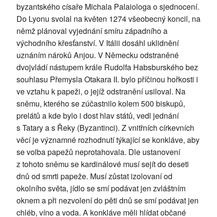
byzantského císaře Michala Palaiologa o sjednocení.
Do Lyonu svolal na květen 1274 všeobecný koncil, na
němž plánoval vyjednání smíru západního a
východního křesťanství. V Itálii dosáhl uklidnění
uznáním nároků Anjou. V Německu odstraněné
dvojvládí nástupem krále Rudolfa Habsburského bez
souhlasu Přemysla Otakara II. bylo příčinou hořkosti i
ve vztahu k papeži, o jejíž odstranění usiloval. Na
sněmu, kterého se zúčastnilo kolem 500 biskupů,
prelátů a kde bylo i dost hlav států, vedl jednání
s Tatary a s Řeky (Byzantinci). Z vnitřních církevních
věcí je významné rozhodnutí týkající se konkláve, aby
se volba papežů neprotahovala. Dle ustanovení
z tohoto sněmu se kardinálové musí sejít do deseti
dnů od smrti papeže. Musí zůstat izolovaní od
okolního světa, jídlo se smí podávat jen zvláštním
oknem a při nezvolení do pěti dnů se smí podávat jen
chléb, víno a voda. A konkláve měli hlídat občané