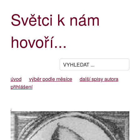
Světci k nám
hovoří...
úvod
výběr podle měsíce
další spisy autora
přihlášení
-