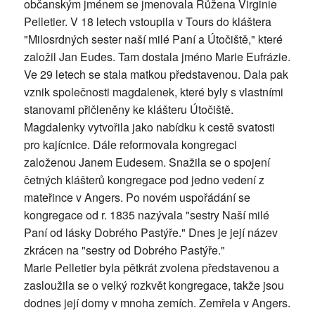
občanským jménem se jmenovala Růžena Virginie
Pelletier. V 18 letech vstoupila v Tours do kláštera
"Milosrdných sester naší milé Paní a Útočiště," které
založil Jan Eudes. Tam dostala jméno Marie Eufrázie.
Ve 29 letech se stala matkou představenou. Dala pak
vznik společnosti magdalenek, které byly s vlastními
stanovami přičleněny ke klášteru Útočiště.
Magdalenky vytvořila jako nabídku k cestě svatosti
pro kajícnice. Dále reformovala kongregaci
založenou Janem Eudesem. Snažila se o spojení
četných klášterů kongregace pod jedno vedení z
mateřince v Angers. Po novém uspořádání se
kongregace od r. 1835 nazývala "sestry Naší milé
Paní od lásky Dobrého Pastýře." Dnes je její název
zkrácen na "sestry od Dobrého Pastýře."
Marie Pelletier byla pětkrát zvolena představenou a
zasloužila se o velký rozkvět kongregace, takže jsou
dodnes její domy v mnoha zemích. Zemřela v Angers.