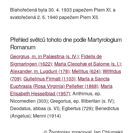
Blahořečená byla 30. 4. 1933 papežem Piem XI. a
svatořečená 2. 5. 1940 papežem Piem XII.
Přehled světců tohoto dne podle Martyrologium
Romanum
Georgius, m. in Palæstina (s. IV.)
;
Fidelis de
Sigmaringen (1622)
;
Maria Cleophæ et Salome (s. I.)
;
Alexander, m. Lugduni (178)
;
Mellitus (624)
;
Wilfridus
(709)
;
Gulielmus Firmati (1103)
;
Maria a Sancta
Euphrasia (Rosa Virginia) Pelletier (1868)
;
Maria
Elisabeth Hesselblad (1957)
; Anthimus, ep.
Nicomedien (303); Gregorius, ep. Illiberitan (s. IV);
Deodatus, abbas (s. VI); Egbertus (729); Benedictus
(Angelus); Menni (1914)
© Životopisy zpracoval Jan Chlumský