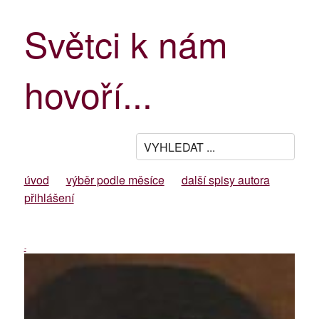
Světci k nám
hovoří...
úvod
výběr podle měsíce
další spisy autora
přihlášení
-