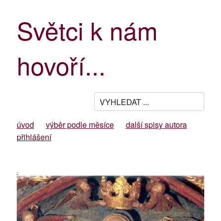
Světci k nám
hovoří...
úvod
výběr podle měsíce
další spisy autora
přihlášení
-