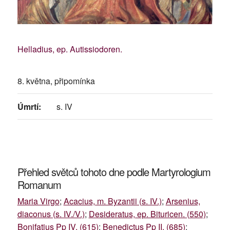
Helladius, ep. Autissiodoren.
8. května, připomínka
Úmrtí:
s. IV
Přehled světců tohoto dne podle Martyrologium
Romanum
Maria Virgo
;
Acacius, m. Byzantii (s. IV.)
;
Arsenius,
diaconus (s. IV./V.)
;
Desideratus, ep. Bituricen. (550)
;
Bonifatius Pp IV. (615)
;
Benedictus Pp II. (685)
;