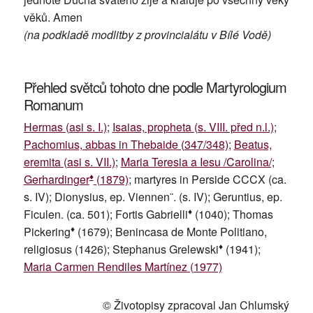
věků. Amen
(na podkladě modlitby z provincialátu v Bílé Vodě)
Přehled světců tohoto dne podle Martyrologium
Romanum
Hermas (asi s. I.)
;
Isaias, propheta (s. VIII. před n.l.)
;
Pachomius, abbas in Thebaide (347/348)
;
Beatus,
eremita (asi s. VII.)
;
Maria Teresia a Iesu /Carolina/;
♦
Gerhardinger
(1879)
; martyres in Perside CCCX (ca.
s. IV); Dionysius, ep. Viennen¨. (s. IV); Geruntius, ep.
♦
Ficulen. (ca. 501); Fortis Gabrielli
(1040); Thomas
♦
Pickering
(1679); Benincasa de Monte Politiano,
♦
religiosus (1426); Stephanus Grelewski
(1941);
Maria Carmen Rendiles Martínez (1977)
© Životopisy zpracoval Jan Chlumský