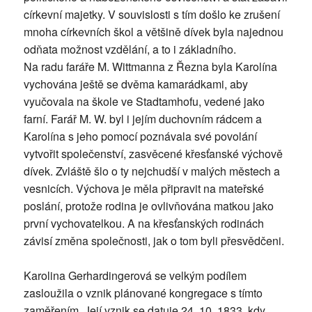
církevní majetky. V souvislosti s tím došlo ke zrušení
mnoha církevních škol a většině dívek byla najednou
odňata možnost vzdělání, a to i základního.
Na radu faráře M. Wittmanna z Řezna byla Karolína
vychována ještě se dvěma kamarádkami, aby
vyučovala na škole ve Stadtamhofu, vedené jako
farní. Farář M. W. byl i jejím duchovním rádcem a
Karolína s jeho pomocí poznávala své povolání
vytvořit společenství, zasvěcené křesťanské výchově
dívek. Zvláště šlo o ty nejchudší v malých městech a
vesnicích. Výchova je měla připravit na mateřské
poslání, protože rodina je ovlivňována matkou jako
první vychovatelkou. A na křesťanských rodinách
závisí změna společnosti, jak o tom byli přesvědčeni.
Karolina Gerhardingerová se velkým podílem
zasloužila o vznik plánované kongregace s tímto
zaměřením. Její vznik se datuje 24. 10. 1833, kdy