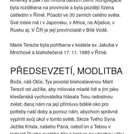
byla rozdělena na provincie a byla později řízena
ústředím v Římě. Působí ve 30 zemích celého světa.
Své misie má i v Japonsku, v Africe, na Aljašce, v
Rusku aj. V ČR je její provincialát v Bílé Vodě.
Marie Terezie byla pohřbena v kostele sv. Jakuba v
Mnichově a blahořečená 17. 11. 1985 v Římě.
PŘEDSEVZETÍ, MODLITBA
Bože, náš Otče, Tys povolal blahoslavenou Marii
Terezii od Ježíše, aby milovala mladé lidi a jim jako
křesťanská vychovatelka hlásala Tvou radostnou
zvěst; daruj nám na její přímluvu bdělé oko pro
potřeby naší doby a pomoz nám, abychom správně
vyplnili svůj úkol v tomto světě. Skrze Tvého Syna
Ježíše Krista, našeho Pána, neboť on s Tebou v
jednotě Ducha svatého žije a kraluje po všechny věky