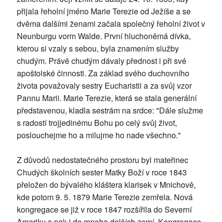
přijala řeholní jméno Marie Terezie od Ježíše a se
dvěma dalšími ženami začala společný řeholní život v
Neunburgu vorm Walde. První hluchoněmá dívka,
kterou si vzaly s sebou, byla znamením služby
chudým. Právě chudým dávaly přednost i při své
apoštolské činnosti. Za základ svého duchovního
života považovaly sestry Eucharistii a za svůj vzor
Pannu Marii. Marie Terezie, která se stala generální
představenou, kladla sestrám na srdce: "Dále služme
s radostí trojjedinému Bohu po celý svůj život,
poslouchejme ho a milujme ho nade všechno."
Z důvodů nedostatečného prostoru byl mateřinec
Chudých školních sester Matky Boží v roce 1843
přeložen do bývalého kláštera klarisek v Mnichově,
kde potom 9. 5. 1879 Marie Terezie zemřela. Nová
kongregace se již v roce 1847 rozšířila do Severní
Ameriky a pak i do mnoha dalších zemí. Kongregace