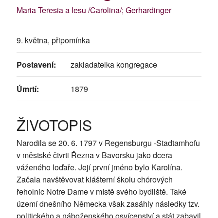
Maria Teresia a Iesu /Carolina/; Gerhardinger
9. května, připomínka
Postavení:
zakladatelka kongregace
Úmrtí:
1879
ŽIVOTOPIS
Narodila se 20. 6. 1797 v Regensburgu -Stadtamhofu
v městské čtvrti Řezna v Bavorsku jako dcera
váženého loďaře. Její první jméno bylo Karolína.
Začala navštěvovat klášterní školu chórových
řeholnic Notre Dame v místě svého bydliště. Také
území dnešního Německa však zasáhly následky tzv.
politického a náboženského osvícenství a stát zabavil