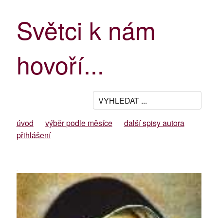
Světci k nám
hovoří...
úvod
výběr podle měsíce
další spisy autora
přihlášení
-