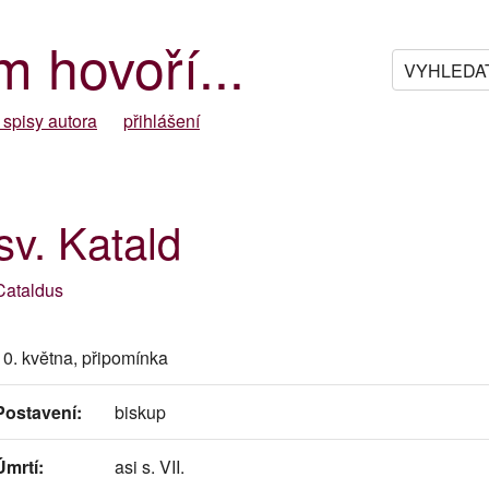
m hovoří...
 spisy autora
přihlášení
sv. Katald
Cataldus
10. května, připomínka
Postavení:
biskup
Úmrtí:
asi s. VII.