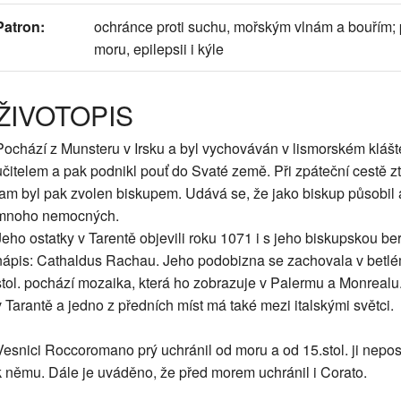
Patron:
ochránce proti suchu, mořským vlnám a bouřím; p
moru, epilepsii i kýle
ŽIVOTOPIS
Pochází z Munsteru v Irsku a byl vychováván v lismorském klášte
učitelem a pak podnikl pouť do Svaté země. Při zpáteční cestě ztr
tam byl pak zvolen biskupem. Udává se, že jako biskup působil as
mnoho nemocných.
Jeho ostatky v Tarentě objevili roku 1071 i s jeho biskupskou ber
nápis: Cathaldus Rachau. Jeho podobizna se zachovala v betlé
stol. pochází mozaika, která ho zobrazuje v Palermu a Monrealu
v Tarantě a jedno z předních míst má také mezi italskými světci.
Vesnici Roccoromano prý uchránil od moru a od 15.stol. ji nepo
k němu. Dále je uváděno, že před morem uchránil i Corato.