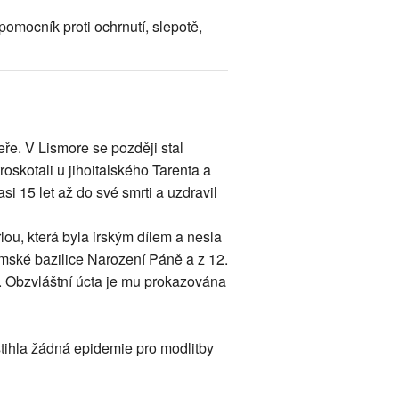
omocník proti ochrnutí, slepotě,
ře. V Lismore se později stal
oskotali u jihoitalského Tarenta a
i 15 let až do své smrti a uzdravil
lou, která byla irským dílem a nesla
mské bazilice Narození Páně a z 12.
. Obzvláštní úcta je mu prokazována
stihla žádná epidemie pro modlitby