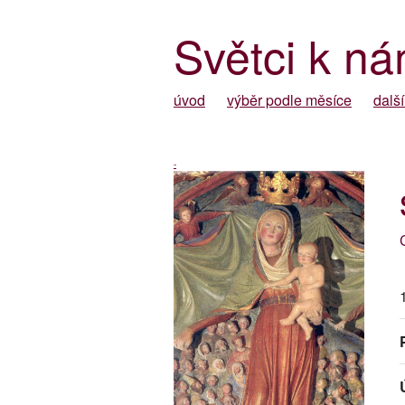
Světci k ná
úvod
výběr podle měsíce
další
-