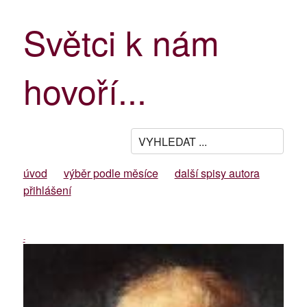
Světci k nám
hovoří...
úvod
výběr podle měsíce
další spisy autora
přihlášení
-