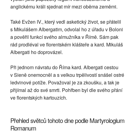
anglickému králi sjednat mír mezi oběma zeměmi.
Také Evžen IV., který vedl asketický život, se přátelil
s Mikulášem Albergatim, odvolal ho z úřadu v Boloni
a pověřil funkcí svého almužníka v Římě. Sám pak
rád prodléval ve florentském klášteře a kard. Mikuláš
Albergati ho doprovázel.
Při jednom návratu do Říma kard. Albergati cestou
v Sieně onemocněl a s velkou trpělivostí snášel ostré
ledvinové potíže. Považoval je za zkoušku, a tak je
přijímal až do své smrti. Pohřben byl dle svého přání
ve florentských kartouzích.
Přehled světců tohoto dne podle Martyrologium
Romanum