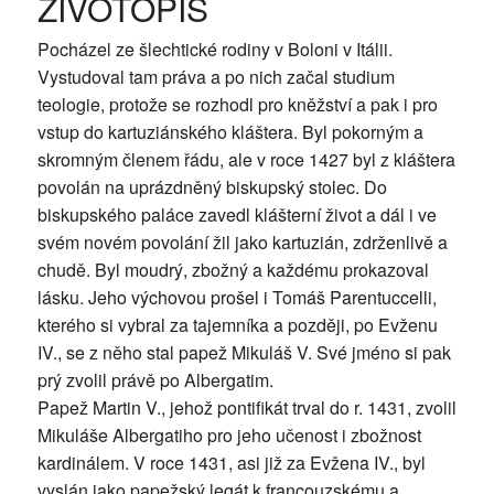
ŽIVOTOPIS
Pocházel ze šlechtické rodiny v Boloni v Itálii.
Vystudoval tam práva a po nich začal studium
teologie, protože se rozhodl pro kněžství a pak i pro
vstup do kartuziánského kláštera. Byl pokorným a
skromným členem řádu, ale v roce 1427 byl z kláštera
povolán na uprázdněný biskupský stolec. Do
biskupského paláce zavedl klášterní život a dál i ve
svém novém povolání žil jako kartuzián, zdrženlivě a
chudě. Byl moudrý, zbožný a každému prokazoval
lásku. Jeho výchovou prošel i Tomáš Parentuccelli,
kterého si vybral za tajemníka a později, po Evženu
IV., se z něho stal papež Mikuláš V. Své jméno si pak
prý zvolil právě po Albergatim.
Papež Martin V., jehož pontifikát trval do r. 1431, zvolil
Mikuláše Albergatiho pro jeho učenost i zbožnost
kardinálem. V roce 1431, asi již za Evžena IV., byl
vyslán jako papežský legát k francouzskému a