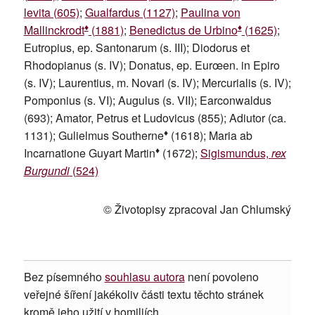
levita (605)
;
Gualfardus (1127)
;
Paulina von
♦
♦
Mallinckrodt
(1881)
;
Benedictus de Urbino
(1625)
;
Eutropius, ep. Santonarum (s. III); Diodorus et
Rhodopianus (s. IV); Donatus, ep. Eurœen. in Epiro
(s. IV); Laurentius, m. Novari (s. IV); Mercurialis (s. IV);
Pomponius (s. VI); Augulus (s. VII); Earconwaldus
(693); Amator, Petrus et Ludovicus (855); Adiutor (ca.
♦
1131); Gulielmus Southerne
(1618); Maria ab
♦
Incarnatione Guyart Martin
(1672);
Sigismundus,
rex
Burgundi
(524)
© Životopisy zpracoval Jan Chlumský
Bez písemného
souhlasu autora
není povoleno
veřejné šíření jakékoliv části textu těchto stránek
kromě jeho užití v homiliích.