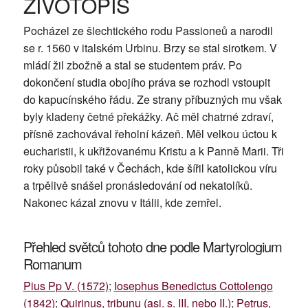
ŽIVOTOPIS
Pocházel ze šlechtického rodu Passioneů a narodil
se r. 1560 v italském Urbinu. Brzy se stal sirotkem. V
mládí žil zbožně a stal se studentem práv. Po
dokončení studia obojího práva se rozhodl vstoupit
do kapucínského řádu. Ze strany příbuzných mu však
byly kladeny četné překážky. Ač měl chatrné zdraví,
přísně zachovával řeholní kázeň. Měl velkou úctou k
eucharistii, k ukřižovanému Kristu a k Panně Marii. Tři
roky působil také v Čechách, kde šířil katolickou víru
a trpělivě snášel pronásledování od nekatolíků.
Nakonec kázal znovu v Itálii, kde zemřel.
Přehled světců tohoto dne podle Martyrologium
Romanum
Pius Pp V. (1572)
;
Iosephus Benedictus Cottolengo
(1842)
;
Quirinus, tribunu (asi. s. III. nebo II.)
;
Petrus,