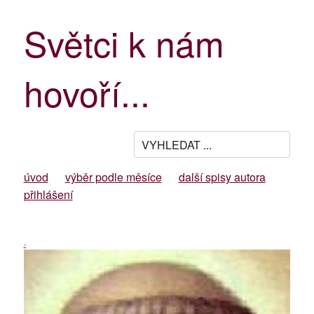
Světci k nám
hovoří...
úvod
výběr podle měsíce
další spisy autora
přihlášení
-