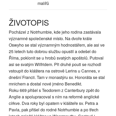
malířů
ŽIVOTOPIS
Pocházel z Notrhumbie, kde jeho rodina zastávala
významné společenské místo. Na dvoře krále
Oswyho se stal významným hodnostářem, ale asi ve
25 letech tuto dobrou službu opustil a odešel do
Říma, poklonit se u hrobů svatých apoštolů. Putoval
asi se svatým Wilfridem. Při druhé pouti se rozhodl
vstoupit do kláštera na ostrově Lerins u Cannes, v
dnešní Francii. Tam v monastýru sv. Honoráta se stal
mnichem a dostal nové jméno Benedikt.
Roku 669 přišel s Teodorem z Canterbury zpět do
Anglie a spolupracoval s ním na reformě anglické
církve. Dva roky byl opatem v klášteře sv. Petra a
Pavla, pak přišel do rodné Notrhumbie a po třech