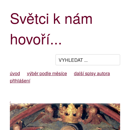
Světci k nám
hovoří...
úvod
výběr podle měsíce
další spisy autora
přihlášení
-