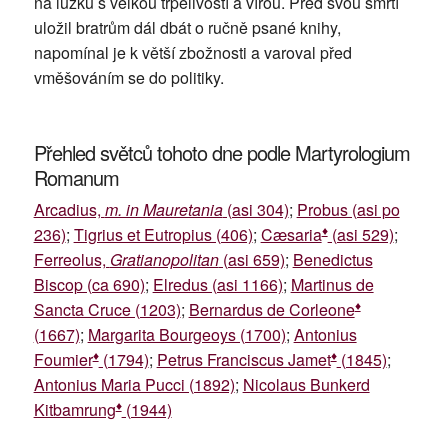
na lůžku s velkou trpělivostí a vírou. Před svou smrtí
uložil bratrům dál dbát o ručně psané knihy,
napomínal je k větší zbožnosti a varoval před
vměšováním se do politiky.
Přehled světců tohoto dne podle Martyrologium
Romanum
Arcadius,
m. in Mauretania
(asi 304)
;
Probus (asi po
♦
236)
;
Tigrius et Eutropius (406)
;
Cæsaria
(asi 529)
;
Ferreolus,
Gratianopolitan
(asi 659)
;
Benedictus
Biscop (ca 690)
;
Elredus (asi 1166)
;
Martinus de
♦
Sancta Cruce (1203)
;
Bernardus de Corleone
(1667)
;
Margarita Bourgeoys (1700)
;
Antonius
♦
♦
Foumier
(1794)
;
Petrus Franciscus Jamet
(1845)
;
Antonius Maria Pucci (1892)
;
Nicolaus Bunkerd
♦
Kitbamrung
(1944)