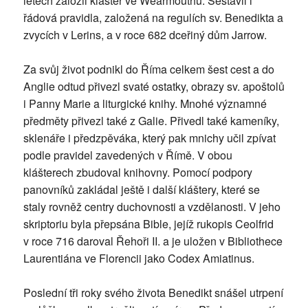
letech založil klášter ve Wearmouthu. Sestavil i
řádová pravidla, založená na regulích sv. Benedikta a
zvycích v Lerins, a v roce 682 dceřiný dům Jarrow.
Za svůj život podnikl do Říma celkem šest cest a do
Anglie odtud přivezl svaté ostatky, obrazy sv. apoštolů
i Panny Marie a liturgické knihy. Mnohé významné
předměty přivezl také z Galie. Přivedl také kameníky,
sklenáře i předzpěváka, který pak mnichy učil zpívat
podle pravidel zavedených v Římě. V obou
klášterech zbudoval knihovny. Pomocí podpory
panovníků zakládal ještě i další kláštery, které se
staly rovněž centry duchovnosti a vzdělanosti. V jeho
skriptoriu byla přepsána Bible, jejíž rukopis Ceolfrid
v roce 716 daroval Řehoři II. a je uložen v Bibliothece
Laurentiána ve Florencii jako Codex Amiatinus.
Poslední tři roky svého života Benedikt snášel utrpení