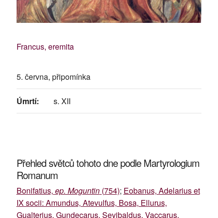
Francus, eremita
5. června, připomínka
Úmrtí:
s. XII
Přehled světců tohoto dne podle Martyrologium
Romanum
Bonifatius,
ep. Moguntin
(754)
;
Eobanus, Adelarius et
IX socii: Amundus, Atevulfus, Bosa, Ellurus,
Gualterius, Gundecarus, Sevibaldus, Vaccarus,