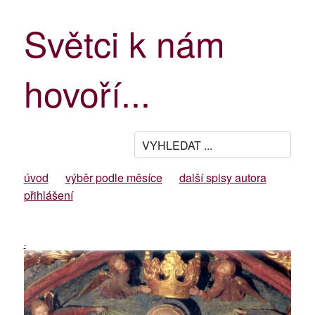
Světci k nám
hovoří...
úvod
výběr podle měsíce
další spisy autora
přihlášení
-