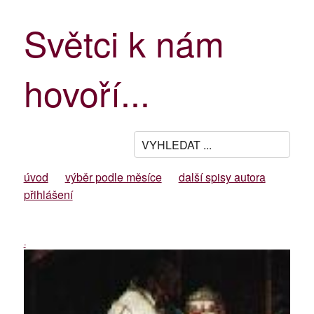
Světci k nám
hovoří...
úvod
výběr podle měsíce
další spisy autora
přihlášení
-