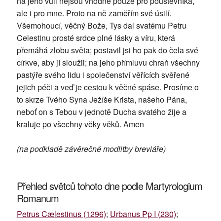
na jeho vůli nejsou vhodné pouze pro poustevníka,
ale i pro mne. Proto na ně zaměřím své úsilí.
Všemohoucí, věčný Bože, Tys dal svatému Petru
Celestinu prosté srdce plné lásky a víru, která
přemáhá zlobu světa; postavil jsi ho pak do čela své
církve, aby jí sloužil; na jeho přímluvu chraň všechny
pastýře svého lidu i společenství věřících svěřené
jejich péči a veď je cestou k věčné spáse. Prosíme o
to skrze Tvého Syna Ježíše Krista, našeho Pána,
neboť on s Tebou v jednotě Ducha svatého žije a
kraluje po všechny věky věků. Amen
(na podkladě závěrečné modlitby breviáře)
Přehled světců tohoto dne podle Martyrologium
Romanum
Petrus Cælestinus (1296)
;
Urbanus Pp I (230)
;