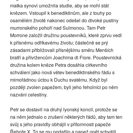
matka synovi umožnila studie, aby se mohl stát
knězem. Vstoupil k benediktinům, ale z touhy po
osamělém životě nakonec odešel do divoké pustiny
murronského pohoří nad Sulmonou. Tam Petr
Morrone založil družinu poustevníků, které zprvu vedl
k přísnému odříkavému životu; částečně se prý
zásadami přibližovali přísnějšímu směru Menších
bratří a přívržencům Joachima di Fiore. Poustevnická
družina kolem kněze Petra dosáhla církevního
schválení jako nová větev benediktinského řádu s
mimořádnou úctou k Duchu svatému. Když byl
později zvolen papežem, byli jeho řeholníci po něm
nazváni celestiny.
Petr se dostavil na druhý lyonský koncil, protože se
na něm jednalo o zrušení některých řádů, aby tam ten
svůj s jeho pravidly obhájil v přítomnosti papeže
Řehoře X. To se mu podařilo a papež opět schválil