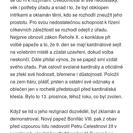
věk i potřeby úřadu a snad i to, že byl obklopen
intrikami a oklamán těmi, kdo se rozhodli zneužít jeho
prostotu. Pro svou nedostatečnou schopnost k řízení
církevních záležitostí se rozhodl odejít z úřadu.
Nejprve obnovil zákon Řehoře X. o konkláve při
volbě papeže a to, že 9. den se mají kardinálové sejít
na volebním místě a zůstat uzavřeni, dokud volba
neskončí. Dále přidal výnos, že se papež smí vzdát
svého úřadu. Pak oslovil svolané kardinály a oficiálně
se zřekl své hodnosti, břemene i důstojnosti. Položil
na zem tiáru, plášť, prsten a ostatní své odznaky a
oblečen jen v rochetě předstoupil před kardinálská
křesla. Bylo to 13. prosince, téhož roku, co byl zvolen.
Když se lid o jeho rezignaci dozvěděl, byl zklamán a
demonstroval. Nový papež Bonifác VIII. pak z obav
před vzpourou lidu nedovolil Petru Celestinovi žít v