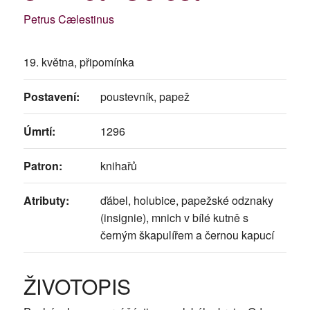
Petrus Cælestinus
19. května, připomínka
Postavení:
poustevník, papež
Úmrtí:
1296
Patron:
knihařů
Atributy:
ďábel, holubice, papežské odznaky
(insignie), mnich v bílé kutně s
černým škapulířem a černou kapucí
ŽIVOTOPIS