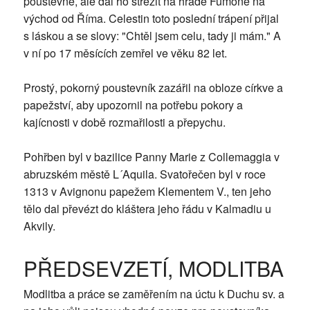
poustevně, ale dal ho střežit na hradě Fumoně na
východ od Říma. Celestin toto poslední trápení přijal
s láskou a se slovy: "Chtěl jsem celu, tady ji mám." A
v ní po 17 měsících zemřel ve věku 82 let.
Prostý, pokorný poustevník zazářil na obloze církve a
papežství, aby upozornil na potřebu pokory a
kajícnosti v době rozmařilosti a přepychu.
Pohřben byl v bazilice Panny Marie z Collemaggia v
abruzském městě L´Aquila. Svatořečen byl v roce
1313 v Avignonu papežem Klementem V., ten jeho
tělo dal převézt do kláštera jeho řádu v Kalmadiu u
Akvily.
PŘEDSEVZETÍ, MODLITBA
Modlitba a práce se zaměřením na úctu k Duchu sv. a