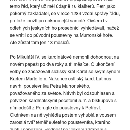
tento řád, který už měl údajně 16 klášterů. Petr, jako
pokorný zakladatel, se v roce 1284 vzdal správy řádu,
protože toužil po dokonalejší samotě. Ovšem i v
odlehlých jeskyních ho prosebníci vyhledávali, načež
se vrátil do původní poustevny na Murronské hoře.
Ale zůstal tam jen 13 měsíců.
Po Mikuláši IV. se kardinálové nemohli dohodnout na
novém papeži po dva roky a tři měsíce. O ukončení
volby se zasazovali sicilský král Karel se svým synem
Karlem Martellem. Nakonec ostijský kard. Latinus
navrhl poustevníka Petra Murronského,
považovaného za světce. Návrh byl odsouhlasen a
potvrzen kardinálskými pečetěmi 5. 7. a biskupové s
ním odešli z Perugie do poustevny k Petrovi.
Okénkem na ně vyhlédla postem vyhublá a vousem
zarostlá tvář téměř 80letého poustevníka, kterého
zvolili papežem. Hodnost po velkém zdráhání s