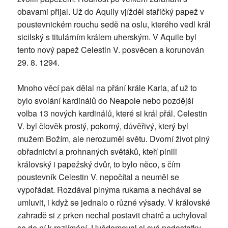
obavami přijal. Už do Aquily vjížděl stařičký papež v
poustevnickém rouchu sedě na oslu, kterého vedl král
sicilský s titulárním králem uherským. V Aquile byl
tento nový papež Celestin V. posvěcen a korunován
29. 8. 1294.
Mnoho věcí pak dělal na přání krále Karla, ať už to
bylo svolání kardinálů do Neapole nebo pozdější
volba 13 nových kardinálů, které si král přál. Celestin
V. byl člověk prostý, pokorný, důvěřivý, který byl
mužem Božím, ale nerozuměl světu. Dvorní život plný
obřadnictví a prohnaných světáků, kteří plnili
královský i papežský dvůr, to bylo něco, s čím
poustevník Celestin V. nepočítal a neuměl se
vypořádat. Rozdával plnýma rukama a nechával se
umluvit, i když se jednalo o různé výsady. V královské
zahradě si z prken nechal postavit chatrč a uchyloval
se do ní k rozjímání. Uvědomoval si své nedostatky,