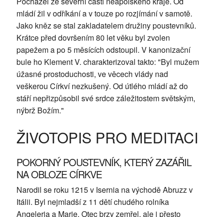
Pocházel ze severní části neapolského kraje. Od
mládí žil v odříkání a v touze po rozjímání v samotě.
Jako kněz se stal zakladatelem družiny poustevníků.
Krátce před dovršením 80 let věku byl zvolen
papežem a po 5 měsících odstoupil. V kanonizační
bule ho Klement V. charakterizoval takto: "Byl mužem
úžasné prostoduchosti, ve věcech vlády nad
veškerou Církví nezkušený. Od útlého mládí až do
stáří nepřizpůsobil své srdce záležitostem světským,
nýbrž Božím."
ŽIVOTOPIS PRO MEDITACI
POKORNÝ POUSTEVNÍK, KTERÝ ZAZÁŘIL
NA OBLOZE CÍRKVE
Narodil se roku 1215 v Isernia na východě Abruzz v
Itálii. Byl nejmladší z 11 dětí chudého rolníka
Angeleria a Marie. Otec brzy zemřel, ale i přesto