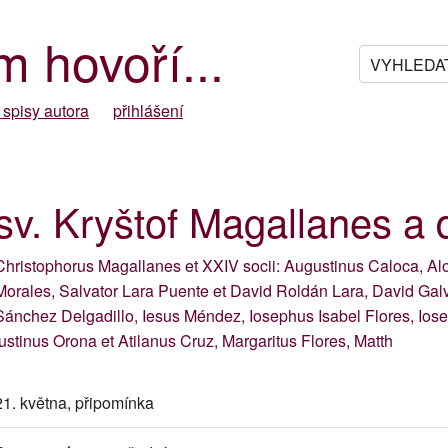
m hovoří...
 spisy autora
přihlášení
sv. Kryštof Magallanes a
Christophorus Magallanes et XXIV socii: Augustinus Caloca, A
Morales, Salvator Lara Puente et David Roldán Lara, David Galv
Sánchez Delgadillo, Iesus Méndez, Iosephus Isabel Flores, Iose
Iustinus Orona et Atilanus Cruz, Margaritus Flores, Matth
21. května, připomínka