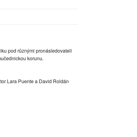
xiku pod různými pronásledovateli
i mučednickou korunu.
ator Lara Puente a David Roldán