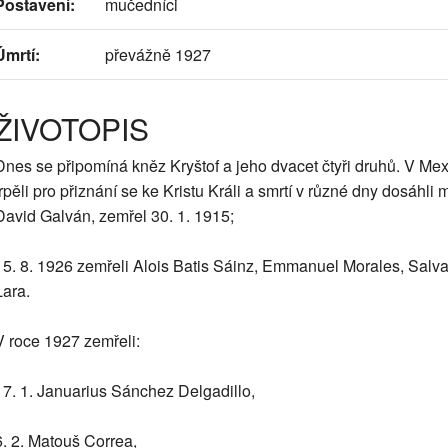
Postavení:
mučedníci
Úmrtí:
převážně 1927
ŽIVOTOPIS
Dnes se připomíná kněz Kryštof a jeho dvacet čtyři druhů. V Me
trpěli pro přiznání se ke Kristu Králi a smrtí v různé dny dosáhl
David Galván, zemřel 30. 1. 1915;
15. 8. 1926 zemřeli Alois Batis Sáinz, Emmanuel Morales, Salv
Lara.
V roce 1927 zemřeli:
17. 1. Januarius Sánchez Delgadillo,
6. 2. Matouš Correa,