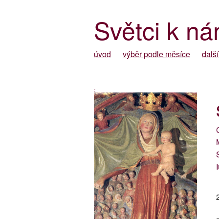
Světci k ná
úvod
výběr podle měsíce
další
-