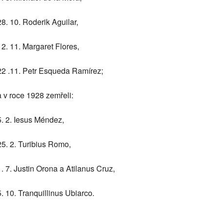
28. 10. Roderik Aguilar,
12. 11. Margaret Flores,
22 .11. Petr Esqueda Ramírez;
a v roce 1928 zemřeli:
5. 2. Iesus Méndez,
25. 2. Turibius Romo,
1. 7. Justin Orona a Atilanus Cruz,
5. 10. Tranquillinus Ubiarco.