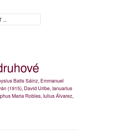
 druhové
loysius Batis Sáinz, Emmanuel
án (1915), David Uribe, Ianuarius
phus Maria Robles, Iulius Álvarez,