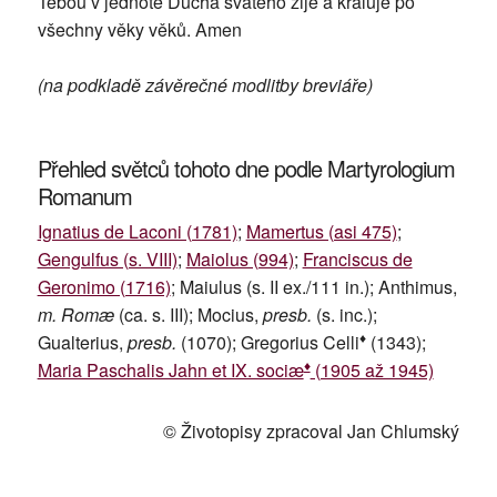
Tebou v jednotě Ducha svatého žije a kraluje po
všechny věky věků. Amen
(na podkladě závěrečné modlitby breviáře)
Přehled světců tohoto dne podle Martyrologium
Romanum
Ignatius de Laconi (1781)
;
Mamertus (asi 475)
;
Gengulfus (s. VIII)
;
Maiolus (994)
;
Franciscus de
Geronimo (1716)
; Maiulus (s. II ex./111 in.); Anthimus,
m. Romæ
(ca. s. III); Mocius,
presb.
(s. inc.);
♦
Gualterius,
presb.
(1070); Gregorius Celli
(1343);
♦
Maria Paschalis Jahn et IX. sociæ
(1905 až 1945)
© Životopisy zpracoval Jan Chlumský