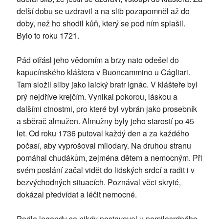
delší dobu se uzdravil a na slib pozapomněl až do
doby, než ho shodil kůň, který se pod ním splašil.
Bylo to roku 1721.
Pád otřásl jeho vědomím a brzy nato odešel do
kapucínského kláštera v Buoncammino u Cágliari.
Tam složil sliby jako laický bratr Ignác. V klášteře byl
prý nejdříve krejčím. Vynikal pokorou, láskou a
dalšími ctnostmi, pro které byl vybrán jako prosebník
a sběrač almužen. Almužny byly jeho starostí po 45
let. Od roku 1736 putoval každý den a za každého
počasí, aby vyprošoval milodary. Na druhou stranu
pomáhal chudákům, zejména dětem a nemocným. Při
svém poslání začal vidět do lidských srdcí a radit i v
bezvýchodných situacích. Poznával věci skryté,
dokázal předvídat a léčit nemocné.
Podle legendy se nikdy nestavoval u nemilosrdného