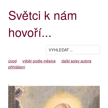
Světci k nám
hovoří...
úvod
výběr podle měsíce
další spisy autora
přihlášení
-