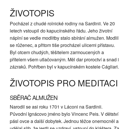
ŽIVOTOPIS
Pocházel z chudé rolnické rodiny na Sardinii. Ve 20
letech vstoupil do kapucínského řádu. Jeho životní
náplní se vedle modlitby stalo sbírání almužen. Modlil
se růženec, a přitom tiše procházel ulicemi přístavu.
Byl otcem chudých, těšitelem zarmoucených a
přítelem všem utlačovaným. Měl dar proroctví a snad i
zázraků. Pohřben byl v kapucínském kostele Cágliari.
ŽIVOTOPIS PRO MEDITACI
SBĚRAČ ALMUŽEN
Narodil se asi roku 1701 v Láconi na Sardinii.
Původní Ignácovo jméno bylo Vincenc Peis. V dětství
pásl ovce a další dobytek. Jednou těžce onemocněl a
udělal slib, že jestli se uzdraví, vstoupí do kláštera. Za