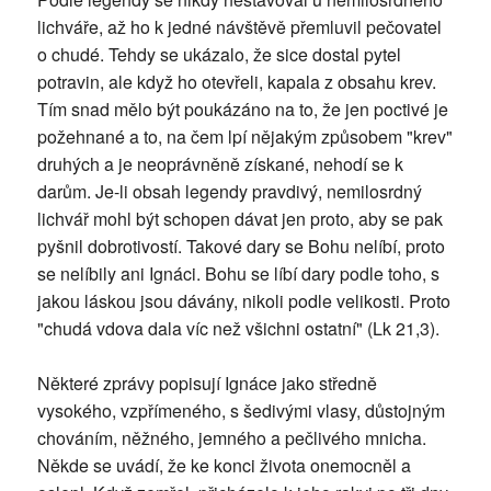
lichváře, až ho k jedné návštěvě přemluvil pečovatel
o chudé. Tehdy se ukázalo, že sice dostal pytel
potravin, ale když ho otevřeli, kapala z obsahu krev.
Tím snad mělo být poukázáno na to, že jen poctivé je
požehnané a to, na čem lpí nějakým způsobem "krev"
druhých a je neoprávněně získané, nehodí se k
darům. Je-li obsah legendy pravdivý, nemilosrdný
lichvář mohl být schopen dávat jen proto, aby se pak
pyšnil dobrotivostí. Takové dary se Bohu nelíbí, proto
se nelíbily ani Ignáci. Bohu se líbí dary podle toho, s
jakou láskou jsou dávány, nikoli podle velikosti. Proto
"chudá vdova dala víc než všichni ostatní" (Lk 21,3).
Některé zprávy popisují Ignáce jako středně
vysokého, vzpřímeného, s šedivými vlasy, důstojným
chováním, něžného, jemného a pečlivého mnicha.
Někde se uvádí, že ke konci života onemocněl a