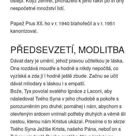
oslepl. Když zemřel, přicházelo k jeho rakvi po tři dny
nespočetné množství lidí.
Papež Pius XII. ho v r. 1940 blahořečil a v r. 1951
kanonizoval.
PŘEDSEVZETÍ, MODLITBA
Dávat dary je umění, jehož pravou učitelkou je láska.
Ona rozdává moudře a hodně a nikdy nepočítá, co
vyzíská a zda jí i hodně ještě zbude. Začnu se učit
dávat milodary s láskou i s empatií.
Bože, Tys povolal svatého Ignáce z Laconi, aby
následoval Tvého Syna v jeho chudobě a pokoře s
porozuměním pro druhé; pomáhej i nám, abychom s
otevřeným srdcem vnímali potřeby druhých a věrně šli
cestou, kterou nám Kristus ukázal. Prosíme o to skrze
Tvého Syna Ježíše Krista, našeho Pána, neboť on s