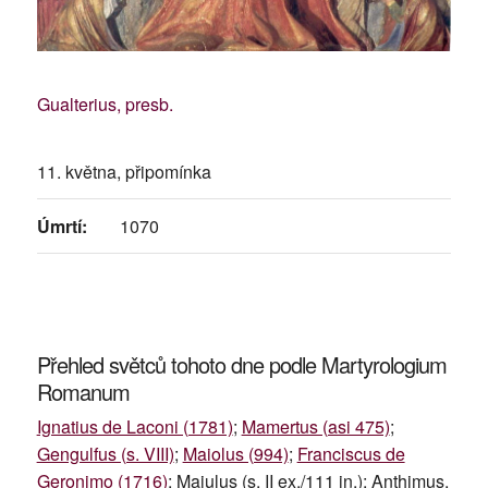
Gualterius, presb.
11. května, připomínka
Úmrtí:
1070
Přehled světců tohoto dne podle Martyrologium
Romanum
Ignatius de Laconi (1781)
;
Mamertus (asi 475)
;
Gengulfus (s. VIII)
;
Maiolus (994)
;
Franciscus de
Geronimo (1716)
; Maiulus (s. II ex./111 in.); Anthimus,