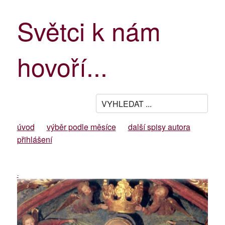
Světci k nám
hovoří...
úvod
výběr podle měsíce
další spisy autora
přihlášení
-