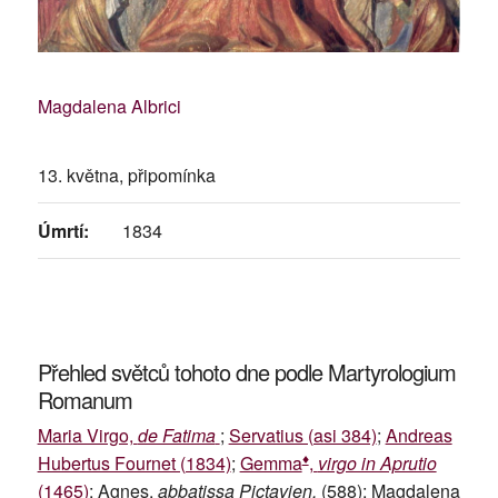
Magdalena Albrici
13. května, připomínka
Úmrtí:
1834
Přehled světců tohoto dne podle Martyrologium
Romanum
Maria Virgo,
de Fatima
;
Servatius (asi 384)
;
Andreas
♦
Hubertus Fournet (1834)
;
Gemma
,
virgo in Aprutio
(1465)
; Agnes,
abbatissa Pictavien.
(588); Magdalena