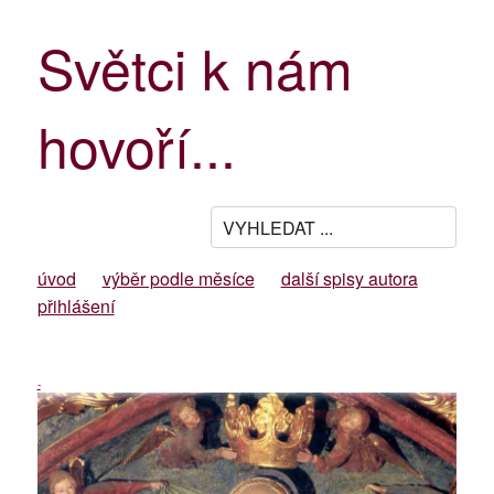
Světci k nám
hovoří...
úvod
výběr podle měsíce
další spisy autora
přihlášení
-