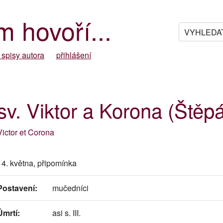
m hovoří...
 spisy autora
přihlášení
sv. Viktor a Korona (Štěp
Victor et Corona
14. května, připomínka
Postavení:
mučedníci
Úmrtí:
asi s. III.