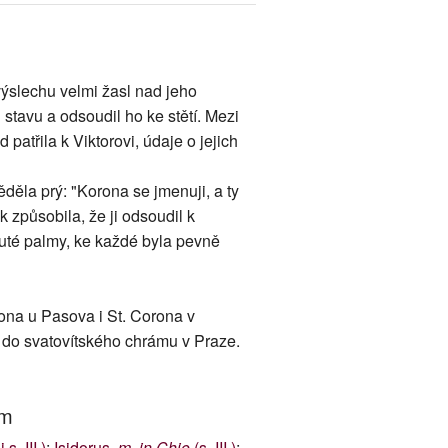
 výslechu velmi žasl nad jeho
 stavu a odsoudil ho ke stětí. Mezi
patřila k Viktorovi, údaje o jejich
ěla prý: "Korona se jmenuji, a ty
 způsobila, že ji odsoudil k
nuté palmy, ke každé byla pevně
rona u Pasova i St. Corona v
 i do svatovítského chrámu v Praze.
um
s. III.)
;
Isidorus,
m. in Chio
(s. III.)
;