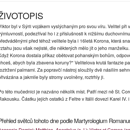
ŽIVOTOPIS
Viktor byl v Sýrii vojákem vyslýchaným pro svou víru. Velitel při
výmluvností, podezříval ho i z příslušnosti k nižšímu duchovnímu
předváděnými před téhož velitele byla i 16letá Korona, která snad 
vztahu jsou však nejisté, dle některých mělo jít o jeho manželku.
Když Korona dostala příkaz obětovat pohanským bohům, odpověd
chceš, abych byla zbavena koruny?" Velitelova krutá fantazie pak
roztržení palmami. Za popravčí nástroj sloužily dvě násilím seh
přivázána a jakmile byly stromy uvolněny, roztrhly ji.
Po této mučednici je nazváno několik míst. Patří mezi ně St. Co
Rakousku. Částku jejích ostatků z Feltre v Itálii dovezl Karel IV.
Přehled světců tohoto dne podle Martyrologium Roman
Ascensio Domini
;
Matthias,
Apostolus
(s. I.)
;
Victor et Corona (asi 