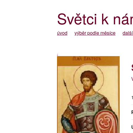
Světci k ná
úvod
výběr podle měsíce
další
-