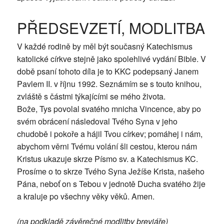
PŘEDSEVZETÍ, MODLITBA
V každé rodině by měl být současný Katechismus
katolické církve stejně jako spolehlivé vydání Bible. V
době psaní tohoto díla je to KKC podepsaný Janem
Pavlem II. v říjnu 1992. Seznámím se s touto knihou,
zvláště s částmi týkajícími se mého života.
Bože, Tys povolal svatého mnicha Vincence, aby po
svém obrácení následoval Tvého Syna v jeho
chudobě i pokoře a hájil Tvou církev; pomáhej i nám,
abychom věrni Tvému volání šli cestou, kterou nám
Kristus ukazuje skrze Písmo sv. a Katechismus KC.
Prosíme o to skrze Tvého Syna Ježíše Krista, našeho
Pána, neboť on s Tebou v jednotě Ducha svatého žije
a kraluje po všechny věky věků. Amen.
(na podkladě závěrečné modlitby breviáře)