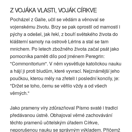
Z VOJÁKA VLASTI, VOJÁK CÍRKVE
Pocházel z Galie, učil se vědám a věnoval se
vojenskému životu. Brzy se pak oprostil od marností i
pýchy a odešel, jak řekl, z bouří světského života do
klášterní samoty na ostrově Lérins a stal se tam
mnichem. Po letech zbožného života začal psát jako
pomocníka paměti dílo pod jménem Peregrin:
"Commonitorium". V něm vysvětluje katolickou nauku
a hájí ji proti bludům, které vyvrací. Nejznámější jeho
poučkou, kterou měly na zřeteli i poslední koncily, je:
"Držet se toho, čemu se věřilo vždy a od všech
věrných."
Jako prameny víry zdůrazňoval Písmo svaté i tradici
předávanou ústně. Obhajoval věrné zachovávání
těchto pramenů učitelským úřadem Církve,
neporušenou nauku se správným výkladem. Přičemž