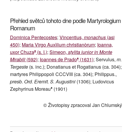
Přehled světců tohoto dne podle Martyrologium
Romanum
Dominica Pentecostes
;
Vincentius,
monachus
(asi
450)
;
Maria Virgo Auxìlium christianòrum
;
Ioanna,
♦
uxor Chuza
(s. I.)
;
Simeon,
stylita iunior in Monte
♦
Mirabili
(592)
;
Ioannes de Prado
(1631)
; Servulus,
m.
Tergeste
(s. inc.); Donatianus et Rogatianus (ca. 304);
martyres Philippopoli CCCVIII (ca. 304); Philippus.,
presb. Ord. Eremit. S. Augustini
(1306); Ludovicus
♦
Zephyrinus Moreau
(1901)
© Životopisy zpracoval Jan Chlumský