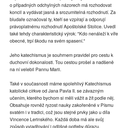
o případných odchylných názorech má rozhodovat
koncil a vydávat jasná a srozumitelná rozhodnutí. Za
bludaře označoval ty, kteří se vzpírají a odporují
právoplatnému rozhodnutí Apoštolské Stolice. Uvedl
také tehdy charakteristický výrok: "Kdo nenáleží k víře
obecné, trpí škodu na svém spasení."
Jeho katechismus je souhrnem pravidel pro cestu k
duchovní dokonalosti. Tou cestou prošel a nadšeně
na ní velebil Pannu Marii.
Také v současnosti máme spolehlivý Katechismus
katolické církve od Jana Pavla II. se závazným
učením, kterého bychom si měli vážit a žít podle něj.
Obsahuje rovněž ryzost nauky zakořeněné v Písmu
svatém i v tradici, což jsou stejné prvky jako u díla
Vincence Lerinského. Každá doba má ale svůj
způsob vyjadřování i odlišné potřeby důrazu.