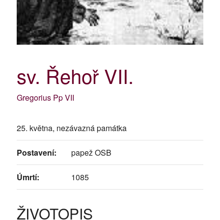
sv. Řehoř VII.
Gregorius Pp VII
25. května, nezávazná památka
Postavení:
papež OSB
Úmrtí:
1085
ŽIVOTOPIS