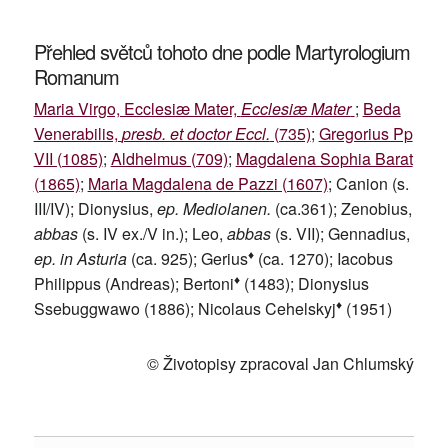
Přehled světců tohoto dne podle Martyrologium
Romanum
Maria Virgo, Ecclesiæ Mater,
Ecclesiæ Mater
;
Beda
Venerabilis,
presb. et doctor Eccl.
(735)
;
Gregorius Pp
VII (1085)
;
Aldhelmus (709)
;
Magdalena Sophia Barat
(1865)
;
Maria Magdalena de Pazzi (1607)
; Canion (s.
III/IV); Dionysius,
ep. Mediolanen.
(ca.361); Zenobius,
abbas
(s. IV ex./V in.); Leo,
abbas
(s. VII); Gennadius,
♦
ep. in Asturia
(ca. 925); Gerius
(ca. 1270); Iacobus
♦
Philippus (Andreas); Bertoni
(1483); Dionysius
♦
Ssebuggwawo (1886); Nicolaus Cehelskyj
(1951)
© Životopisy zpracoval Jan Chlumský