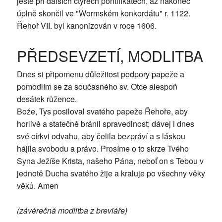
ještě při dalších čtyřech pontifikátech, až nakonec
úplně skončil ve "Wormském konkordátu" r. 1122.
Řehoř VII. byl kanonizován v roce 1606.
PŘEDSEVZETÍ, MODLITBA
Dnes si připomenu důležitost podpory papeže a
pomodlím se za současného sv. Otce alespoň
desátek růžence.
Bože, Tys posiloval svatého papeže Řehoře, aby
horlivě a statečně bránil spravedlnost; dávej i dnes
své církvi odvahu, aby čelila bezpráví a s láskou
hájila svobodu a právo. Prosíme o to skrze Tvého
Syna Ježíše Krista, našeho Pána, neboť on s Tebou v
jednotě Ducha svatého žije a kraluje po všechny věky
věků. Amen
(závěrečná modlitba z breviáře)