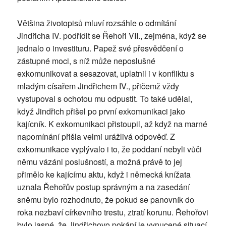
Většina životopisů mluví rozsáhle o odmítání
Jindřicha IV. podřídit se Řehoři VII., zejména, když se
jednalo o investituru. Papež své přesvědčení o
zástupné moci, s níž může neposlušné
exkomunikovat a sesazovat, uplatnil i v konfliktu s
mladým císařem Jindřichem IV., přičemž vždy
vystupoval s ochotou mu odpustit. To také udělal,
když Jindřich přišel po první exkomunikaci jako
kajícník. K exkomunikaci přistoupil, až když na marné
napomínání přišla velmi urážlivá odpověď. Z
exkomunikace vyplývalo i to, že poddaní nebyli vůči
němu vázáni poslušností, a možná právě to jej
přimělo ke kajícímu aktu, když i německá knížata
uznala Řehořův postup správným a na zasedání
sněmu bylo rozhodnuto, že pokud se panovník do
roka nezbaví církevního trestu, ztratí korunu. Řehořovi
bylo jasné, že Jindřichovo pokání je vynucené situací