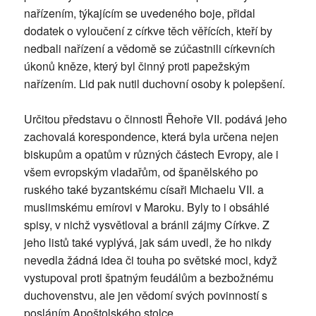
nařízením, týkajícím se uvedeného boje, přidal
dodatek o vyloučení z církve těch věřících, kteří by
nedbali nařízení a vědomě se zúčastnili církevních
úkonů kněze, který byl činný proti papežským
nařízením. Lid pak nutil duchovní osoby k polepšení.
Určitou představu o činnosti Řehoře VII. podává jeho
zachovalá korespondence, která byla určena nejen
biskupům a opatům v různých částech Evropy, ale i
všem evropským vladařům, od španělského po
ruského také byzantskému císaři Michaelu VII. a
muslimskému emírovi v Maroku. Byly to i obsáhlé
spisy, v nichž vysvětloval a bránil zájmy Církve. Z
jeho listů také vyplývá, jak sám uvedl, že ho nikdy
nevedla žádná idea či touha po světské moci, když
vystupoval proti špatným feudálům a bezbožnému
duchovenstvu, ale jen vědomí svých povinností s
posláním Apoštolského stolce.