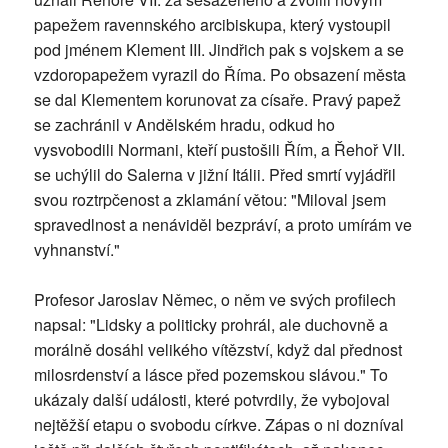
papežem ravennského arcibiskupa, který vystoupil
pod jménem Klement III. Jindřich pak s vojskem a se
vzdoropapežem vyrazil do Říma. Po obsazení města
se dal Klementem korunovat za císaře. Pravý papež
se zachránil v Andělském hradu, odkud ho
vysvobodili Normani, kteří pustošili Řím, a Řehoř VII.
se uchýlil do Salerna v jižní Itálii. Před smrtí vyjádřil
svou roztrpčenost a zklamání větou: "Miloval jsem
spravedlnost a nenáviděl bezpráví, a proto umírám ve
vyhnanství."
Profesor Jaroslav Němec, o něm ve svých profilech
napsal: "Lidsky a politicky prohrál, ale duchovně a
morálně dosáhl velikého vítězství, když dal přednost
milosrdenství a lásce před pozemskou slávou." To
ukázaly další události, které potvrdily, že vybojoval
nejtěžší etapu o svobodu církve. Zápas o ni dozníval