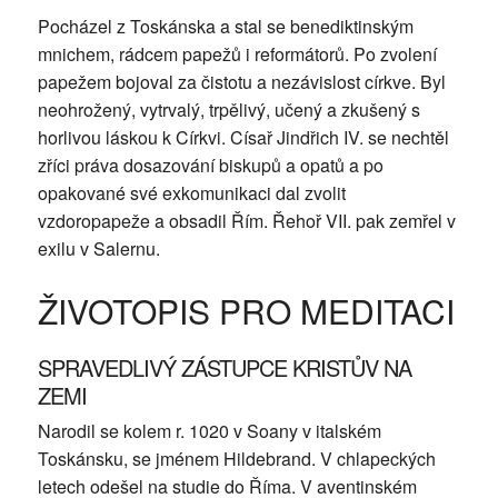
Pocházel z Toskánska a stal se benediktinským
mnichem, rádcem papežů i reformátorů. Po zvolení
papežem bojoval za čistotu a nezávislost církve. Byl
neohrožený, vytrvalý, trpělivý, učený a zkušený s
horlivou láskou k Církvi. Císař Jindřich IV. se nechtěl
zříci práva dosazování biskupů a opatů a po
opakované své exkomunikaci dal zvolit
vzdoropapeže a obsadil Řím. Řehoř VII. pak zemřel v
exilu v Salernu.
ŽIVOTOPIS PRO MEDITACI
SPRAVEDLIVÝ ZÁSTUPCE KRISTŮV NA
ZEMI
Narodil se kolem r. 1020 v Soany v italském
Toskánsku, se jménem Hildebrand. V chlapeckých
letech odešel na studie do Říma. V aventinském