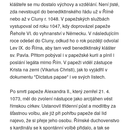
klášteře se mu dostalo výchovy a vzdělání. Není jisté,
zda nevstoupil do benediktinského řádu už v Římě
nebo až v Cluny r. 1048. V papežských službách
vystupoval od roku 1047, kdy doprovázel papeže
Řehoře VI. do vyhnanství v Německu. V následujícím
roce odešel do Cluny, odkud ho o rok později odvolal
Lev IX. do Říma, aby tam vedl benediktinský klášter
sv. Pavla. Přitom pobýval i v papežské kurii a plnil i
poslání legáta mimo Řím. V papeži viděl zástupce
Krista na zemi (Vikarius Christi), jak to vyjádřil v
dokumentu "Dictatus papae" i ve svých listech.
Po smrti papeže Alexandra II., který zemřel 21. 4.
1073, měl do zvolení nástupce jako arcijáhen vést
římskou církev. Ustanovil třídenní půst a modlitby za
šťastnou volbu, ale již při pohřbu papeže dal lid
najevo, že si přeje jeho osobu. Římské duchovenstvo
s kardinály se k spontánní volbě přidalo, a tak se