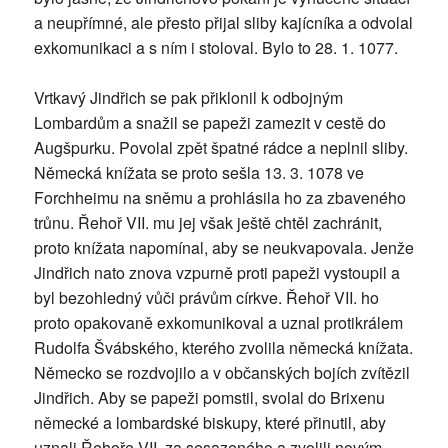
a neupřímné, ale přesto přijal sliby kajícníka a odvolal
exkomunikaci a s ním i stoloval. Bylo to 28. 1. 1077.
Vrtkavý Jindřich se pak přiklonil k odbojným
Lombardům a snažil se papeži zamezit v cestě do
Augšpurku. Povolal zpět špatné rádce a neplnil sliby.
Německá knížata se proto sešla 13. 3. 1078 ve
Forchheimu na sněmu a prohlásila ho za zbaveného
trůnu. Řehoř VII. mu jej však ještě chtěl zachránit,
proto knížata napomínal, aby se neukvapovala. Jenže
Jindřich nato znova vzpurně proti papeži vystoupil a
byl bezohledný vůči právům církve. Řehoř VII. ho
proto opakovaně exkomunikoval a uznal protikrálem
Rudolfa Švábského, kterého zvolila německá knížata.
Německo se rozdvojilo a v občanských bojích zvítězil
Jindřich. Aby se papeži pomstil, svolal do Brixenu
německé a lombardské biskupy, které přinutil, aby
uznali Řehoře VII. za sesazeného a zvolili novým