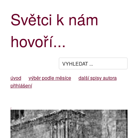
Světci k nám
hovoří...
úvod
výběr podle měsíce
další spisy autora
přihlášení
-