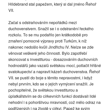
Hildebrand stal papežem, který si dal jméno Řehoř
VII.
Začal s odstraňováním nepořádků mezi
duchovenstvem. Snažil se i o odstranění řeckého
rozkolu. To se mu podařilo jen krátkodobě pro
zmaření pomocné výpravy proti Turkům, k níž
nakonec nedošlo kvůli Jindřichu IV. Nelze se zde
věnovat veškeré jeho činnosti. Bylo zapotřebí
skoncovat s investiturou - dosazováním duchovních
hodnostářů jako vazalů světskou mocí, potlačit hříšné
svatokupectví a napravit kázeň duchovenstva. Řehoř
VII. se pustil do boje s těmito nepravostmi, i když
nebyl prvním, kdo se o jejich vymýcení snažili. Je
pochopitelné, že světskou investiturou a
úplatkářstvím se do církevních funkcí dostávali lidé
nehodní i s pohoršlivou mravností, což mělo odraz na
podřízených i na životě v církvi. Papež ke svým