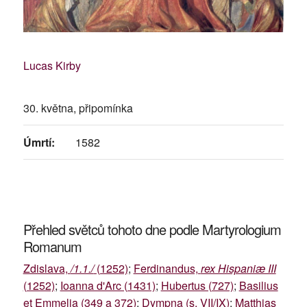
Lucas Kirby
30. května, připomínka
Úmrtí:
1582
Přehled světců tohoto dne podle Martyrologium
Romanum
Zdislava,
/1.1./
(1252)
;
Ferdinandus,
rex Hispaniæ III
(1252)
;
Ioanna d'Arc (1431)
;
Hubertus (727)
;
Basilius
et Emmelia (349 a 372)
;
Dympna (s. VII/IX)
;
Matthias