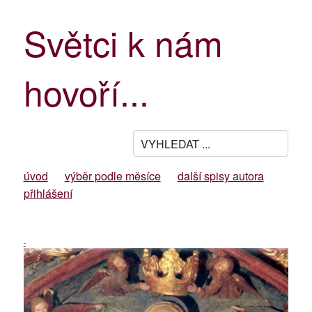
Světci k nám
hovoří...
úvod
výběr podle měsíce
další spisy autora
přihlášení
-