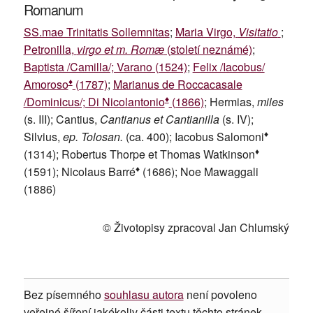
Romanum
SS.mae Trinitatis Sollemnitas
;
Maria Virgo,
Visitatio
;
Petronilla,
virgo et m. Romæ
(století neznámé)
;
Baptista /Camilla/; Varano (1524)
;
Felix /Iacobus/
♦
Amoroso
(1787)
;
Marianus de Roccacasale
♦
/Dominicus/; Di Nicolantonio
(1866)
; Hermias,
miles
(s. III); Cantius,
Cantianus et Cantianilla
(s. IV);
♦
Silvius,
ep. Tolosan.
(ca. 400); Iacobus Salomoni
♦
(1314); Robertus Thorpe et Thomas Watkinson
♦
(1591); Nicolaus Barré
(1686); Noe Mawaggali
(1886)
© Životopisy zpracoval Jan Chlumský
Bez písemného
souhlasu autora
není povoleno
veřejné šíření jakékoliv části textu těchto stránek