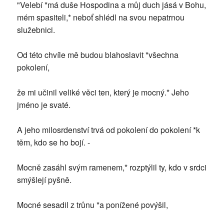
"Velebí *má duše Hospodina a můj duch jásá v Bohu,
mém spasiteli,* neboť shlédl na svou nepatrnou
služebnici.
Od této chvíle mě budou blahoslavit *všechna
pokolení,
že mi učinil veliké věci ten, který je mocný.* Jeho
jméno je svaté.
A jeho milosrdenství trvá od pokolení do pokolení *k
těm, kdo se ho bojí. -
Mocně zasáhl svým ramenem,* rozptýlil ty, kdo v srdci
smýšlejí pyšně.
Mocné sesadil z trůnu *a ponížené povýšil,