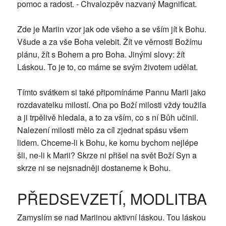
pomoc a radost. - Chvalozpěv nazvaný Magnificat.
Zde je Mariin vzor jak ode všeho a se vším jít k Bohu.
Všude a za vše Boha velebit. Žít ve věrnosti Božímu
plánu, žít s Bohem a pro Boha. Jinými slovy: žít
Láskou. To je to, co máme se svým životem udělat.
Tímto svátkem si také připomínáme Pannu Marii jako
rozdavatelku milostí. Ona po Boží milosti vždy toužila
a ji trpělivě hledala, a to za vším, co s ní Bůh učinil.
Nalezení milosti mělo za cíl zjednat spásu všem
lidem. Chceme-li k Bohu, ke komu bychom nejlépe
šli, ne-li k Marii? Skrze ni přišel na svět Boží Syn a
skrze ni se nejsnadněji dostaneme k Bohu.
PŘEDSEVZETÍ, MODLITBA
Zamyslím se nad Mariinou aktivní láskou. Tou láskou