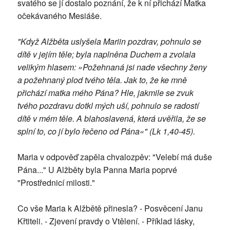
svatého se jí dostalo poznání, že k ní přichází Matka
očekávaného Mesiáše.
"Když Alžběta uslyšela Mariin pozdrav, pohnulo se
dítě v jejím těle; byla naplněna Duchem a zvolala
velikým hlasem: »Požehnaná jsi nade všechny ženy
a požehnaný plod tvého těla. Jak to, že ke mně
přichází matka mého Pána? Hle, jakmile se zvuk
tvého pozdravu dotkl mých uší, pohnulo se radostí
dítě v mém těle. A blahoslavená, která uvěřila, že se
splní to, co jí bylo řečeno od Pána«" (Lk 1,40-45).
Maria v odpověď zapěla chvalozpěv: "Velebí má duše
Pána..." U Alžběty byla Panna Maria poprvé
"Prostřednicí milosti."
Co vše Maria k Alžbětě přinesla? - Posvěcení Janu
Křtiteli. - Zjevení pravdy o Vtělení. - Příklad lásky,