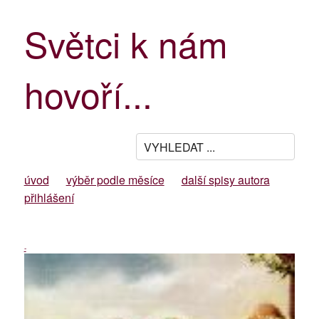
Světci k nám
hovoří...
úvod
výběr podle měsíce
další spisy autora
přihlášení
-