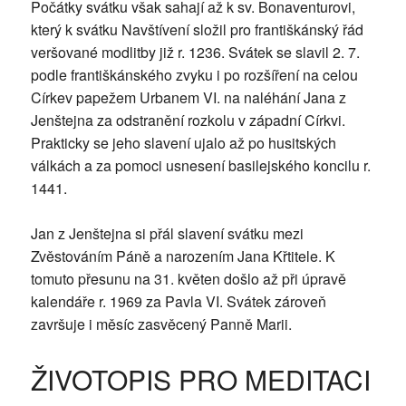
Počátky svátku však sahají až k sv. Bonaventurovi,
který k svátku Navštívení složil pro františkánský řád
veršované modlitby již r. 1236. Svátek se slavil 2. 7.
podle františkánského zvyku i po rozšíření na celou
Církev papežem Urbanem VI. na naléhání Jana z
Jenštejna za odstranění rozkolu v západní Církvi.
Prakticky se jeho slavení ujalo až po husitských
válkách a za pomoci usnesení basilejského koncilu r.
1441.
Jan z Jenštejna si přál slavení svátku mezi
Zvěstováním Páně a narozením Jana Křtitele. K
tomuto přesunu na 31. květen došlo až při úpravě
kalendáře r. 1969 za Pavla VI. Svátek zároveň
završuje i měsíc zasvěcený Panně Marii.
ŽIVOTOPIS PRO MEDITACI