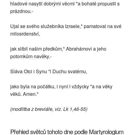
hladové nasytil dobrými věcmi *a bohaté propustil s
prázdnou.-
Ujal se svého služebníka Izraele,* pamatoval na své
milosrdenství,
jak slíbil našim předkům,* Abrahámovi a jeho
potomkům navěky.-
Sláva Otci i Synu *i Duchu svatému,
jako byla na počátku, i nyní i vždycky *a na věky
věků. Amen."
(modlitba z breviáře, viz. Lk 1,46-55)
Přehled světců tohoto dne podle Martyrologium