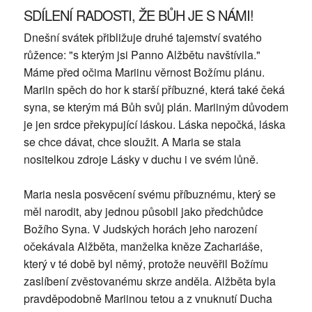
SDÍLENÍ RADOSTI, ŽE BŮH JE S NÁMI!
Dnešní svátek přibližuje druhé tajemství svatého
růžence: "s kterým jsi Panno Alžbětu navštívila."
Máme před očima Mariinu věrnost Božímu plánu.
Mariin spěch do hor k starší příbuzné, která také čeká
syna, se kterým má Bůh svůj plán. Mariiným důvodem
je jen srdce překypující láskou. Láska nepočká, láska
se chce dávat, chce sloužit. A Maria se stala
nositelkou zdroje Lásky v duchu i ve svém lůně.
Maria nesla posvěcení svému příbuznému, který se
měl narodit, aby jednou působil jako předchůdce
Božího Syna. V Judských horách jeho narození
očekávala Alžběta, manželka kněze Zachariáše,
který v té době byl němý, protože neuvěřil Božímu
zaslíbení zvěstovanému skrze anděla. Alžběta byla
pravděpodobně Mariinou tetou a z vnuknutí Ducha