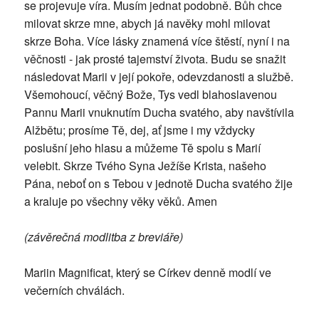
se projevuje víra. Musím jednat podobně. Bůh chce
milovat skrze mne, abych já navěky mohl milovat
skrze Boha. Více lásky znamená více štěstí, nyní i na
věčnosti - jak prosté tajemství života. Budu se snažit
následovat Marii v její pokoře, odevzdanosti a službě.
Všemohoucí, věčný Bože, Tys vedl blahoslavenou
Pannu Marii vnuknutím Ducha svatého, aby navštívila
Alžbětu; prosíme Tě, dej, ať jsme i my vždycky
poslušní jeho hlasu a můžeme Tě spolu s Marií
velebit. Skrze Tvého Syna Ježíše Krista, našeho
Pána, neboť on s Tebou v jednotě Ducha svatého žije
a kraluje po všechny věky věků. Amen
(závěrečná modlitba z breviáře)
Mariin Magnificat, který se Církev denně modlí ve
večerních chválách.