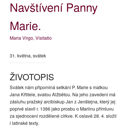
Navštívení Panny
Marie.
Maria Virgo, Visitatio
31. května, svátek
ŽIVOTOPIS
Svátek nám připomíná setkání P. Marie s matkou
Jana Křtitele, svatou Alžbětou. Na jeho zavedení má
zásluhu pražský arcibiskup Jan z Jenštejna, který jej
poprvé slavil r. 1386 jako prosbu o Mariinu přímluvu
za sjednocení rozdělené církve. K oslavě 28. 4. složil
i latinské texty.