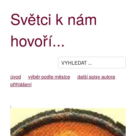
Světci k nám
hovoří...
úvod
výběr podle měsíce
další spisy autora
přihlášení
-