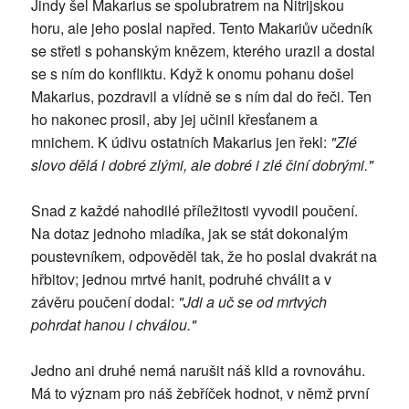
Jindy šel Makarius se spolubratrem na Nitrijskou
horu, ale jeho poslal napřed. Tento Makariův učedník
se střetl s pohanským knězem, kterého urazil a dostal
se s ním do konfliktu. Když k onomu pohanu došel
Makarius, pozdravil a vlídně se s ním dal do řeči. Ten
ho nakonec prosil, aby jej učinil křesťanem a
mnichem. K údivu ostatních Makarius jen řekl:
"Zlé
slovo dělá i dobré zlými, ale dobré i zlé činí dobrými."
Snad z každé nahodilé příležitosti vyvodil poučení.
Na dotaz jednoho mladíka, jak se stát dokonalým
poustevníkem, odpověděl tak, že ho poslal dvakrát na
hřbitov; jednou mrtvé hanit, podruhé chválit a v
závěru poučení dodal:
"Jdi a uč se od mrtvých
pohrdat hanou i chválou."
Jedno ani druhé nemá narušit náš klid a rovnováhu.
Má to význam pro náš žebříček hodnot, v němž první