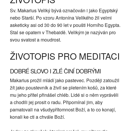
Sv. Makarius Veliký bývá označován i jako Egyptský
nebo Starší. Po vzoru Antonína Velikého žil velmi
asketicky asi od 30 do 90 let v poušti Horního Egypta.
Stal se opatem v Thebaidě. Velikým je nazýván pro
svou svatost a moudrost.
ŽIVOTOPIS PRO MEDITACI
DOBRÉ SLOVO I ZLÉ ČINÍ DOBRÝMI
Makarius prožil mládí jako pastevec. Později zatoužil
žít jako poustevník a živil se pletením košů, za které
mu jeho přítel přinášel chléb. Lidé si o něm vyprávěli
a chodili jej prosit o radu. Připomínal jim, aby
pamatovali na všudypřítomnost Boží, a to co konají,
konali ke cti a chvále Boží.