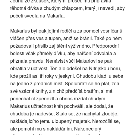
Jednu ze zkoušek, kterými prošel, mu připravila
těhotná dívka s chudým chlapcem, který ji navedl, aby
početí svedla na Makaria.
Makarius byl pak jejími rodiči a za pomoci vesničanů
vláčen přes ves a tupen, aniž se bránil. Také po něm
požadovali příslib zajištění výživného. Předporodní
bolesti však přiměly dívku, aby nařčení odvolala a
přiznala pravdu. Nenávist vůči Makariovi se pak
obrátila v uctivost. Ten ale odešel na Nitrijskou horu,
kde prožil asi tři roky v jeskyni. Chudobu kladl u sebe
na jedno z předních míst. Spolubratr se ho ptal, zda
své vzácné knihy, z nichž předčítá bratřím, si má
ponechat či zpeněžit a obnos rozdat chudým.
Makarius užitečnost knih pochválil, ale dodal, že
chudoba je nadevše. Stalo se, že nachytal zloděje,
nakládajícího jemu uloupený majetek. Nerozčílil se,
ale pomohl mu s nakládáním. Nakonec prý