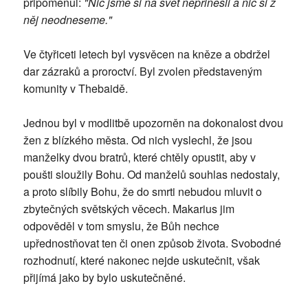
připomenul:
"Nic jsme si na svět nepřinesli a nic si z
něj neodneseme."
Ve čtyřiceti letech byl vysvěcen na kněze a obdržel
dar zázraků a proroctví. Byl zvolen představeným
komunity v Thebaidě.
Jednou byl v modlitbě upozorněn na dokonalost dvou
žen z blízkého města. Od nich vyslechl, že jsou
manželky dvou bratrů, které chtěly opustit, aby v
poušti sloužily Bohu. Od manželů souhlas nedostaly,
a proto slíbily Bohu, že do smrti nebudou mluvit o
zbytečných světských věcech. Makarius jim
odpověděl v tom smyslu, že Bůh nechce
upřednostňovat ten či onen způsob života. Svobodné
rozhodnutí, které nakonec nejde uskutečnit, však
přijímá jako by bylo uskutečněné.