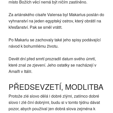
místo Božích věcí nemá být ničím zastíněno.
Za ariánského císaře Valensa byl Makarius poslán do
vyhnanství na jeden egyptský ostrov, který obrátil na
křesťanství. Pak se směl vrátit.
Po Makariu se zachovaly také jeho spisy podávající
návod k bohumilému životu.
Devět dní před smrtí prozradil datum svého úmrtí,
které znal ze zjevení. Jeho ostatky se nacházejí v
Amalfi v Itálii.
PŘEDSEVZETÍ, MODLITBA
Protože zlé slovo dělá i dobré zlými, zatímco dobré
slovo i zlé činí dobrými, budu si v tomto týdnu dávat
pozor, abych používal jen dobrá slova zejména k