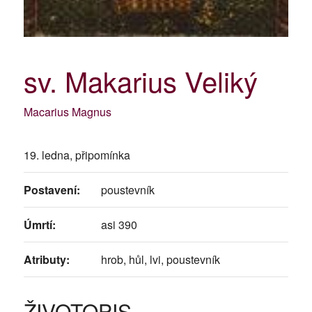
sv. Makarius Veliký
Macarius Magnus
19. ledna, připomínka
Postavení:
poustevník
Úmrtí:
asi 390
Atributy:
hrob, hůl, lvi, poustevník
ŽIVOTOPIS