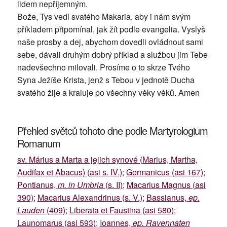
lidem nepříjemným.
Bože, Tys vedl svatého Makaria, aby i nám svým
příkladem připomínal, jak žít podle evangelia. Vyslyš
naše prosby a dej, abychom dovedli ovládnout sami
sebe, dávali druhým dobrý příklad a službou jim Tebe
nadevšechno milovali. Prosíme o to skrze Tvého
Syna Ježíše Krista, jenž s Tebou v jednotě Ducha
svatého žije a kraluje po všechny věky věků. Amen
Přehled světců tohoto dne podle Martyrologium
Romanum
sv. Márius a Marta a jejich synové (Marius, Martha,
Audifax et Abacus) (asi s. IV.)
;
Germanicus (asi 167)
;
Pontianus,
m. in Umbria
(s. II)
;
Macarius Magnus (asi
390)
;
Macarius Alexandrinus (s. V.)
;
Bassianus,
ep.
Lauden
(409)
;
Liberata et Faustina (asi 580)
;
Launomarus (asi 593)
;
Ioannes,
ep. Ravennaten