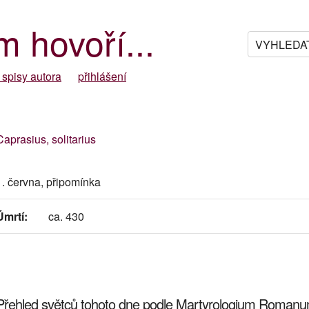
m hovoří...
 spisy autora
přihlášení
Caprasius, solitarius
1. června, připomínka
Úmrtí:
ca. 430
Přehled světců tohoto dne podle Martyrologium Roman