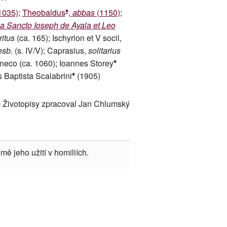
♦
1035)
;
Theobaldus
,
abbas
(1150)
;
a Sancto Ioseph de Ayala et Leo
itus
(ca. 165); Ischyrion et V socii,
esb.
(s. IV/V); Caprasius,
solitarius
♦
 Eneco (ca. 1060); Ioannes Storey
♦
 Baptista Scalabrini
(1905)
 Životopisy zpracoval Jan Chlumský
mě jeho užití v homiliích.