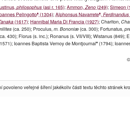
Iustinus,
philosophus
(asi r. 165)
;
Ammon,
Zeno
(249)
;
Simeon (
♦
♦
Ioannes Pelingotto
(1304)
;
Alphonsus Navarrete
,
Ferdinandus 
Tanaka
(1617)
;
Hannibal Maria Di Francia (1927)
; Chariton,
Char
milites
(ca. 250); Proculus,
m. Bononiæ
(ca. 300); Fortunatus,
pr
(ca. 430); Florus (s. inc.); Ronanus (s. VII/VIII); Wistanus (849);
♦
(1571); Ioannes Baptista Vernoy de Montjournal
(1794); Ioannes
©
í povoleno veřejné šíření jakékoliv části textu těchto stránek kro