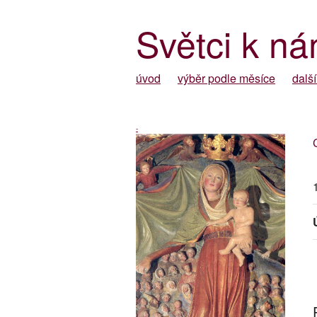
Světci k ná
úvod
výběr podle měsíce
další
-