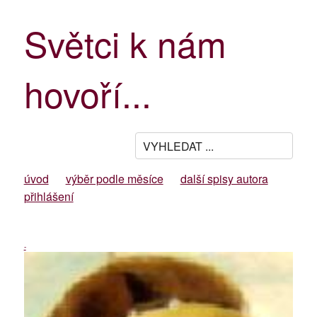
Světci k nám
hovoří...
úvod
výběr podle měsíce
další spisy autora
přihlášení
-