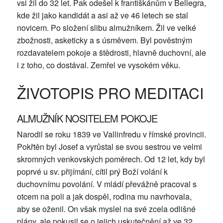
vsi žil do 32 let. Pak odešel k františkánům v Bellegra,
kde žil jako kandidát a asi až ve 46 letech se stal
novicem. Po složení slibu almužníkem. Žil ve velké
zbožnosti, asketicky a s úsměvem. Byl pověstným
rozdavatelem pokoje a štědrosti, hlavně duchovní, ale
i z toho, co dostával. Zemřel ve vysokém věku.
ŽIVOTOPIS PRO MEDITACI
ALMUŽNÍK NOSITELEM POKOJE
Narodil se roku 1839 ve Vallinfredu v římské provincii.
Pokřtěn byl Josef a vyrůstal se svou sestrou ve velmi
skromných venkovských poměrech. Od 12 let, kdy byl
poprvé u sv. přijímání, cítil prý Boží volání k
duchovnímu povolání. V mládí převážně pracoval s
otcem na poli a jak dospěl, rodina mu navrhovala,
aby se oženil. On však myslel na své zcela odlišné
plány, ale pokusil se o jejich uskutečnění až ve 32