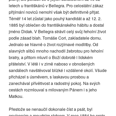
letech u františkánů v Bellegra. Pro celostátní zákaz
přijímání noviců nemohl však být definitivně přijat.
Téměř 14 let zůstal jako pouhý kandidát a až 12. 2.
1885 byl oblečen do františkánského hábitu a dostal
jméno Didak. V Bellegra strávil celý svůj řeholní život
podle zásad blah. Tomáše Cori, zakladatele domu.
Jednalo se hlavně o život rozjímavé modlitby. Od
slavných slibů mnoho nachodil žebrotou pro řeholní
bratry, a přitom mluvil o Boží dobrotě i lidském
přátelství. V létě i v zimě naboso v obnošených
sandálech navštěvoval blízké i vzdálené okolí. Všude
přicházel s úsměvem, s laskavou prosbou a
zanechával přívětivost a radostný pokoj. Na svých
cestách rozmlouval s milovaným Pánem i s jeho
Matkou.
Přestože se nenaučil dokonale číst a psát, byl
osvíceným a moudrým rádcem. V roce 1884 ho proto