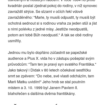
kvadrián poslal zjednat pokoj do rodiny, v níž synovec
zavraždil strýce. Se slzami v očích řekl vdově
zavražděného: "Marie, ty musíš odpustit, ty musíš být
ochotná sednout si s rodinou vraha za jeden stůl a jíst
s nimi polévku z jedné mísy. Jestliže neodpustíš,
potom ani tobě Bůh neodpustí." A tak se obě rodiny
usmířily.
Jednou mu bylo dopřáno zúčastnit se papežské
audience a Pius X. vida ho v zástupu pošeptal svým
průvodcům: "Tam ten je pravý syn svatého Františka."
Jako takový i Didak v 80 letech očekával sestřičku
smrt se zpěvem: "Do nebe, své vlasti odcházím, tam
Marii Matku uvidím!" Jeho hrob se stal poutním
místem a 3. 10. 1999 byl Janem Pavlem II.
blahořečen s dalšíma dvěma františkány.