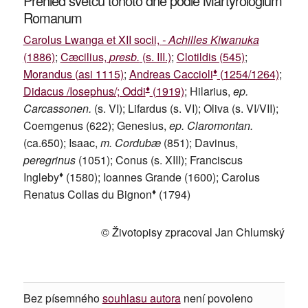
Přehled světců tohoto dne podle Martyrologium
Romanum
Carolus Lwanga et XII socii,
- Achilles Kiwanuka
(1886)
;
Cæcilius,
presb.
(s. III.)
;
Clotildis (545)
;
♦
Morandus (asi 1115)
;
Andreas Caccioli
(1254/1264)
;
♦
Didacus /Iosephus/; Oddi
(1919)
; Hilarius,
ep.
Carcassonen.
(s. VI); Lifardus (s. VI); Oliva (s. VI/VII);
Coemgenus (622); Genesius,
ep. Claromontan.
(ca.650); Isaac,
m. Cordubæ
(851); Davinus,
peregrinus
(1051); Conus (s. XIII); Franciscus
♦
Ingleby
(1580); Ioannes Grande (1600); Carolus
♦
Renatus Collas du Bignon
(1794)
© Životopisy zpracoval Jan Chlumský
Bez písemného
souhlasu autora
není povoleno