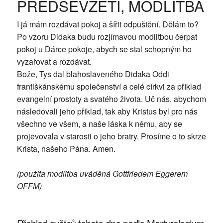
PŘEDSEVZETÍ, MODLITBA
I já mám rozdávat pokoj a šířit odpuštění. Dělám to?
Po vzoru Didaka budu rozjímavou modlitbou čerpat
pokoj u Dárce pokoje, abych se stal schopným ho
vyzařovat a rozdávat.
Bože, Tys dal blahoslaveného Didaka Oddi
františkánskému společenství a celé církvi za příklad
evangelní prostoty a svatého života. Uč nás, abychom
následovali jeho příklad, tak aby Kristus byl pro nás
všechno ve všem, a naše láska k němu, aby se
projevovala v starosti o jeho bratry. Prosíme o to skrze
Krista, našeho Pána. Amen.
(použita modlitba uváděná Gottfriedem Eggerem
OFFM)