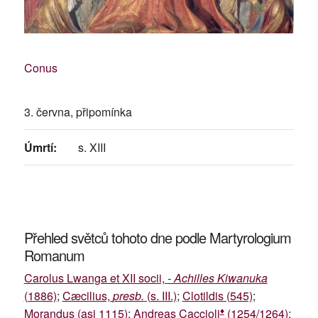
Conus
3. června, připomínka
Úmrtí:
s. XIII
Přehled světců tohoto dne podle Martyrologium
Romanum
Carolus Lwanga et XII socii,
- Achilles Kiwanuka
(1886)
;
Cæcilius,
presb.
(s. III.)
;
Clotildis (545)
;
♦
Morandus (asi 1115)
;
Andreas Caccioli
(1254/1264)
;