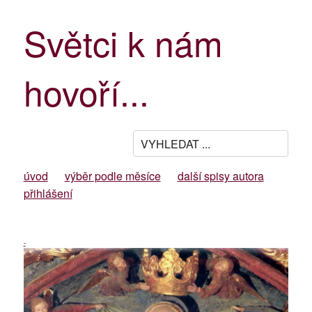
Světci k nám
hovoří...
úvod
výběr podle měsíce
další spisy autora
přihlášení
-