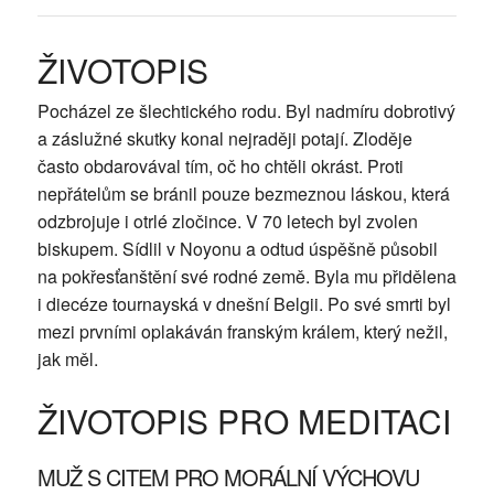
ŽIVOTOPIS
Pocházel ze šlechtického rodu. Byl nadmíru dobrotivý
a záslužné skutky konal nejraději potají. Zloděje
často obdarovával tím, oč ho chtěli okrást. Proti
nepřátelům se bránil pouze bezmeznou láskou, která
odzbrojuje i otrlé zločince. V 70 letech byl zvolen
biskupem. Sídlil v Noyonu a odtud úspěšně působil
na pokřesťanštění své rodné země. Byla mu přidělena
i diecéze tournayská v dnešní Belgii. Po své smrti byl
mezi prvními oplakáván franským králem, který nežil,
jak měl.
ŽIVOTOPIS PRO MEDITACI
MUŽ S CITEM PRO MORÁLNÍ VÝCHOVU