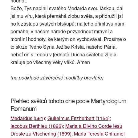
hodnot.
Bože, Tys naplnil svatého Medarda svou láskou, dal
jsi mu víru, která přemáhá zlobu světa, a přidružil jsi
ho k zástupu svatých biskupů; na jeho přímluvu nám
pomáhej v našem národě pozvednout mravní a
morální hodnoty, ke kterým on vychovával. Prosíme o
to skrze Tvého Syna Ježíše Krista, našeho Pána,
neboť on s Tebou v jednotě Ducha svatého žije a
kraluje po všechny věky věků. Amen
(na podkladě závěrečné modlitby breviáře)
Přehled světců tohoto dne podle Martyrologium
Romanum
Medardus (561)
;
Gulielmus Fitzherbert (1154)
;
Iacobus Berthieu (1896)
;
Maria a Divino Corde Iesu
Droste zu Vischering (1899)
;
Maria Teresia Chiramel