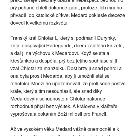
prý pohané chtěli dokonce zabít, protože jich mnoho
přiváděl do katolické církve. Medard pokleslé diecéze
dovedl k velkému rozkvětu.
Franský král Chlotar I., který si podmanil Durynky,
zajal dospívající Radegundu, dceru zabitého knížete,
a dal ji na výchovu k Medardovi. Když se stala
křesťankou a dospěla, prý bez jejího souhlasu si ji
vzal Chlotar za manželku. Dost brzy jí snad pohrdl a
ona byla prosit Medarda, aby jí umožnil stát se
řeholnicí. Mnozí ho upozorňovali, že proti sobě poštve
krále, který s tím nesouhlasil, ale snad díky
Medardovým schopnostem Chlotar nakonec
rozhodnutí přijal bez výčitek. A královna v klášteře
vyprošovala pokáním Boží milosti pro Francii.
Až ve vysokém věku Medard vážně onemocněl a k