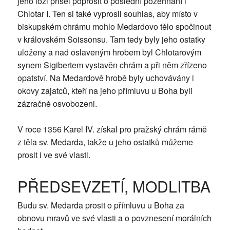
jeho loži přišel poprosit o poslední požehnání i
Chlotar I. Ten si také vyprosil souhlas, aby místo v
biskupském chrámu mohlo Medardovo tělo spočinout
v královském Soissonsu. Tam tedy byly jeho ostatky
uloženy a nad oslaveným hrobem byl Chlotarovým
synem Sigibertem vystavěn chrám a při něm zřízeno
opatství. Na Medardově hrobě byly uchovávány i
okovy zajatců, kteří na jeho přímluvu u Boha byli
zázračně osvobozeni.
V roce 1356 Karel IV. získal pro pražský chrám rámě
z těla sv. Medarda, takže u jeho ostatků můžeme
prosit i ve své vlasti.
PŘEDSEVZETÍ, MODLITBA
Budu sv. Medarda prosit o přímluvu u Boha za
obnovu mravů ve své vlasti a o povznesení morálních