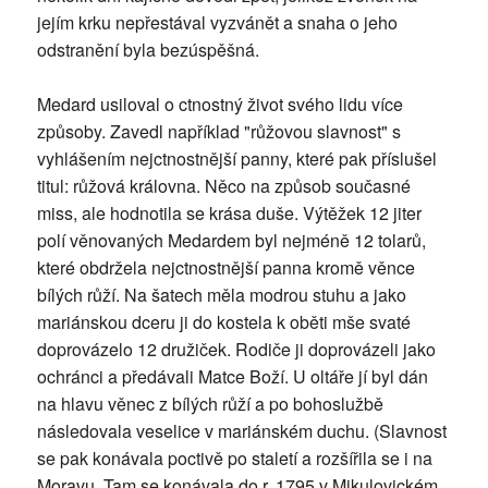
jejím krku nepřestával vyzvánět a snaha o jeho
odstranění byla bezúspěšná.
Medard usiloval o ctnostný život svého lidu více
způsoby. Zavedl například "růžovou slavnost" s
vyhlášením nejctnostnější panny, které pak příslušel
titul: růžová královna. Něco na způsob současné
miss, ale hodnotila se krása duše. Výtěžek 12 jiter
polí věnovaných Medardem byl nejméně 12 tolarů,
které obdržela nejctnostnější panna kromě věnce
bílých růží. Na šatech měla modrou stuhu a jako
mariánskou dceru ji do kostela k oběti mše svaté
doprovázelo 12 družiček. Rodiče ji doprovázeli jako
ochránci a předávali Matce Boží. U oltáře jí byl dán
na hlavu věnec z bílých růží a po bohoslužbě
následovala veselice v mariánském duchu. (Slavnost
se pak konávala poctivě po staletí a rozšířila se i na
Moravu. Tam se konávala do r. 1795 v Mikulovickém