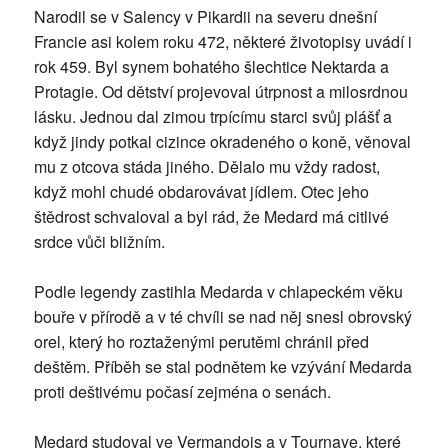
Narodil se v Salency v Pikardii na severu dnešní
Francie asi kolem roku 472, některé životopisy uvádí i
rok 459. Byl synem bohatého šlechtice Nektarda a
Protagie. Od dětství projevoval útrpnost a milosrdnou
lásku. Jednou dal zimou trpícímu starci svůj plášť a
když jindy potkal cizince okradeného o koně, věnoval
mu z otcova stáda jiného. Dělalo mu vždy radost,
když mohl chudé obdarovávat jídlem. Otec jeho
štědrost schvaloval a byl rád, že Medard má citlivé
srdce vůči bližním.
Podle legendy zastihla Medarda v chlapeckém věku
bouře v přírodě a v té chvíli se nad něj snesl obrovský
orel, který ho roztaženými perutěmi chránil před
deštěm. Příběh se stal podnětem ke vzývání Medarda
proti deštivému počasí zejména o senách.
Medard studoval ve Vermandois a v Tournaye, které