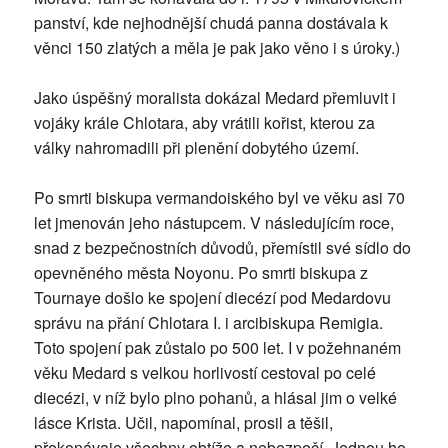
panství, kde nejhodnější chudá panna dostávala k
věnci 150 zlatých a měla je pak jako věno i s úroky.)
Jako úspěšný moralista dokázal Medard přemluvit i
vojáky krále Chlotara, aby vrátili kořist, kterou za
války nahromadili při plenění dobytého území.
Po smrti biskupa vermandoiského byl ve věku asi 70
let jmenován jeho nástupcem. V následujícím roce,
snad z bezpečnostních důvodů, přemístil své sídlo do
opevněného města Noyonu. Po smrti biskupa z
Tournaye došlo ke spojení diecézí pod Medardovu
správu na přání Chlotara I. i arcibiskupa Remigia.
Toto spojení pak zůstalo po 500 let. I v požehnaném
věku Medard s velkou horlivostí cestoval po celé
diecézi, v níž bylo plno pohanů, a hlásal jim o velké
lásce Krista. Učil, napomínal, prosil a těšil,
překonávaje všechny obtíže a nebezpečí. Jednou ho