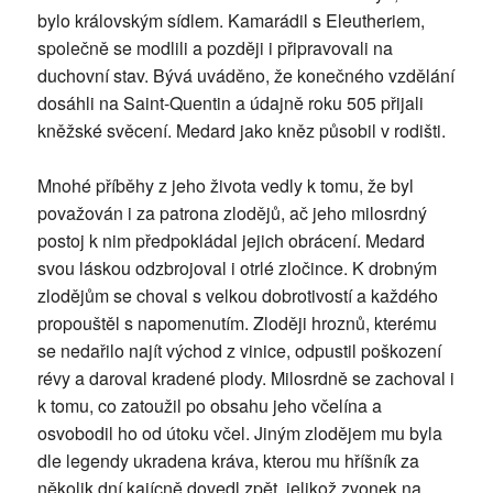
bylo královským sídlem. Kamarádil s Eleutheriem,
společně se modlili a později i připravovali na
duchovní stav. Bývá uváděno, že konečného vzdělání
dosáhli na Saint-Quentin a údajně roku 505 přijali
kněžské svěcení. Medard jako kněz působil v rodišti.
Mnohé příběhy z jeho života vedly k tomu, že byl
považován i za patrona zlodějů, ač jeho milosrdný
postoj k nim předpokládal jejich obrácení. Medard
svou láskou odzbrojoval i otrlé zločince. K drobným
zlodějům se choval s velkou dobrotivostí a každého
propouštěl s napomenutím. Zloději hroznů, kterému
se nedařilo najít východ z vinice, odpustil poškození
révy a daroval kradené plody. Milosrdně se zachoval i
k tomu, co zatoužil po obsahu jeho včelína a
osvobodil ho od útoku včel. Jiným zlodějem mu byla
dle legendy ukradena kráva, kterou mu hříšník za
několik dní kajícně dovedl zpět, jelikož zvonek na