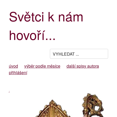
Světci k nám
hovoří...
úvod
výběr podle měsíce
další spisy autora
přihlášení
-