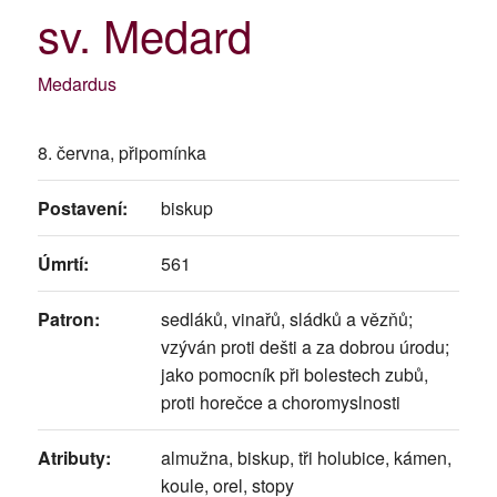
sv. Medard
Medardus
8. června, připomínka
Postavení:
biskup
Úmrtí:
561
Patron:
sedláků, vinařů, sládků a vězňů;
vzýván proti dešti a za dobrou úrodu;
jako pomocník při bolestech zubů,
proti horečce a choromyslnosti
Atributy:
almužna, biskup, tři holubice, kámen,
koule, orel, stopy