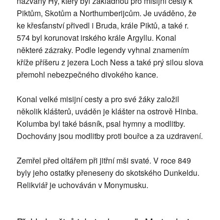
nazvaný Hy, který byl základnou pro misijní cesty k
Piktům, Skotům a Northumberijcům. Je uváděno, že
ke křesťanství přivedl i Bruda, krále Piktů, a také r.
574 byl korunovat irského krále Argyllu. Konal
některé zázraky. Podle legendy vyhnal znamením
kříže příšeru z jezera Loch Ness a také prý silou slova
přemohl nebezpečného divokého kance.
Konal velké misijní cesty a pro své žáky založil
několik klášterů, uváděn je klášter na ostrově Hinba.
Kolumba byl také básník, psal hymny a modlitby.
Dochovány jsou modlitby proti bouřce a za uzdravení.
Zemřel před oltářem při jitřní mši svaté. V roce 849
byly jeho ostatky přeneseny do skotského Dunkeldu.
Relikviář je uchováván v Monymusku.