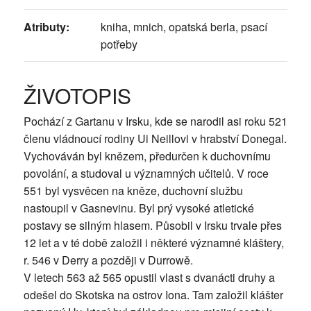
Atributy:
kniha, mnich, opatská berla, psací
potřeby
ŽIVOTOPIS
Pochází z Gartanu v Irsku, kde se narodil asi roku 521
členu vládnoucí rodiny Ui Neillovi v hrabství Donegal.
Vychováván byl knězem, předurčen k duchovnímu
povolání, a studoval u významných učitelů. V roce
551 byl vysvěcen na kněze, duchovní službu
nastoupil v Gasnevinu. Byl prý vysoké atletické
postavy se silným hlasem. Působil v Irsku trvale přes
12 let a v té době založil i některé významné kláštery,
r. 546 v Derry a později v Durrowě.
V letech 563 až 565 opustil vlast s dvanácti druhy a
odešel do Skotska na ostrov Iona. Tam založil klášter