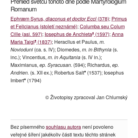
Přehled světců tohoto dne podle Martyrologium
Romanum
Ephræm Syrus,
diaconus et doctor Eccl
(378)
;
Primus
et Felicianus (století neznámé)
;
Columba seu Colum
♦
Cille (asi. 597)
;
Iosephus de Anchieta
(1597)
;
Anna
♦
Maria Taigi
(1837)
; Heraclius et Paulus,
m.
Novioduni
(ca. s. IV); Diomedes,
m. in Bithynia
(s.
inc.); Vincentius,
m. in Aquitania
(s. IV in.);
Maximianus,
ep. Syracusan.
(594); Richardus,
ep.
♦
Andrien.
(s. XII ex.); Robertus Salt
(1537); Iosephus
♦
Imbert
(1794)
© Životopisy zpracoval Jan Chlumský
Bez písemného
souhlasu autora
není povoleno
veřejné šíření jakékoliv části textu těchto stránek