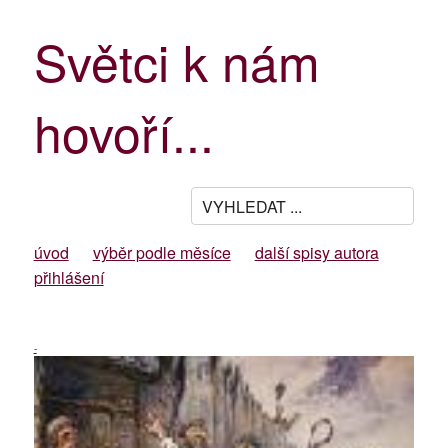
Světci k nám
hovoří...
úvod
výběr podle měsíce
další spisy autora
přihlášení
-