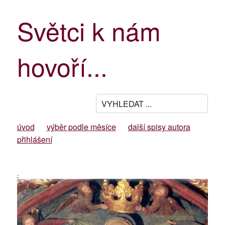
Světci k nám
hovoří...
úvod
výběr podle měsíce
další spisy autora
přihlášení
-