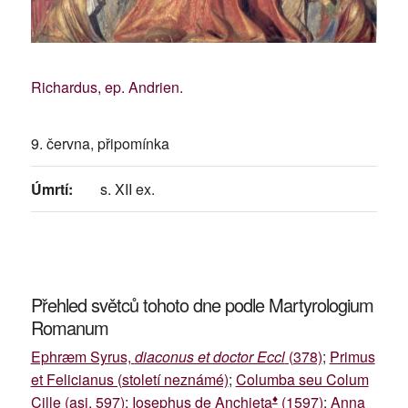
Richardus, ep. Andrien.
9. června, připomínka
Úmrtí:
s. XII ex.
Přehled světců tohoto dne podle Martyrologium
Romanum
Ephræm Syrus,
diaconus et doctor Eccl
(378)
;
Primus
et Felicianus (století neznámé)
;
Columba seu Colum
♦
Cille (asi. 597)
;
Iosephus de Anchieta
(1597)
;
Anna