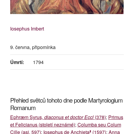
Iosephus Imbert
9. června, připomínka
Úmrtí:
1794
Přehled světců tohoto dne podle Martyrologium
Romanum
Ephræm Syrus,
diaconus et doctor Eccl
(378)
;
Primus
et Felicianus (století neznámé)
;
Columba seu Colum
♦
Cille (asi. 597)
;
Iosephus de Anchieta
(1597)
;
Anna