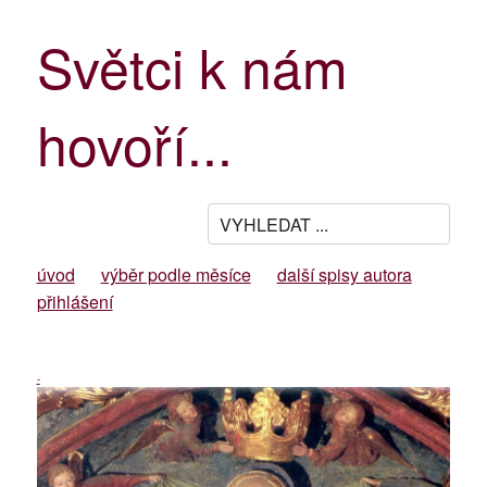
Světci k nám
hovoří...
úvod
výběr podle měsíce
další spisy autora
přihlášení
-