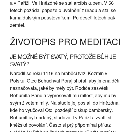
a v Paříži. Ve Hnězdně se stal arcibiskupem. V 56
letech požádal papeže o uvolnění z úřadu a stal se
kamaldulským poustevníkem. Po deseti letech pak
zemřel.
ŽIVOTOPIS PRO MEDITACI
JE MOŽNÉ BÝT SVATÝ, PROTOŽE BŮH JE
SVATÝ?
Narodil se roku 1116 na hraběcí tvrzi Kozmin v
Polsku. Otec Bohuchval Poraj si přál, aby jména dětí
naznačovala, jaké by měly být. Rodiče zasvětili
Bohumila Pánu a vyprošovali mu milost, aby mu byl
svým životem milý. Na studie jej poslali do Hnězdna,
kde ho vyučoval Oto, pozdější biskup bamberský.
Bohumil byl nadaný, studoval i v Paříži a zvolil si
kněžské povolání. Často si prý připomínal příkaz