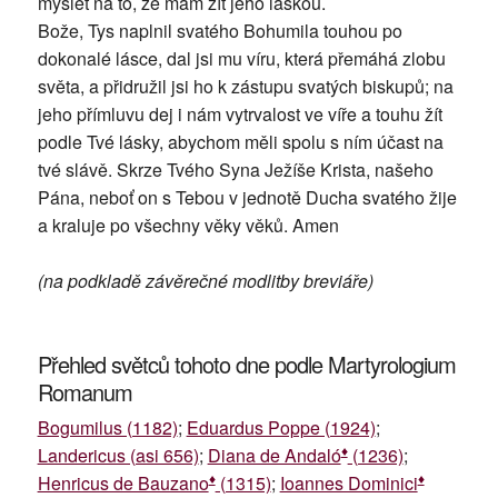
myslet na to, že mám žít jeho láskou.
Bože, Tys naplnil svatého Bohumila touhou po
dokonalé lásce, dal jsi mu víru, která přemáhá zlobu
světa, a přidružil jsi ho k zástupu svatých biskupů; na
jeho přímluvu dej i nám vytrvalost ve víře a touhu žít
podle Tvé lásky, abychom měli spolu s ním účast na
tvé slávě. Skrze Tvého Syna Ježíše Krista, našeho
Pána, neboť on s Tebou v jednotě Ducha svatého žije
a kraluje po všechny věky věků. Amen
(na podkladě závěrečné modlitby breviáře)
Přehled světců tohoto dne podle Martyrologium
Romanum
Bogumilus (1182)
;
Eduardus Poppe (1924)
;
♦
Landericus (asi 656)
;
Diana de Andaló
(1236)
;
♦
♦
Henricus de Bauzano
(1315)
;
Ioannes Dominici