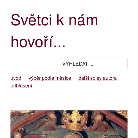
Světci k nám
hovoří...
úvod
výběr podle měsíce
další spisy autora
přihlášení
-