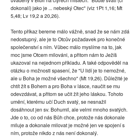
uváděný v Bibli na čtyřech místech: "Buďte svatí (či
dokonalí) jako je ... nebeský Otec" (viz 1Pt 1,16; Mt
5,48; Lv 19,2 a 20,26).
Tento příkaz bereme málo vážně, snad že se nám zdá
nedostupný, ale je to Otcův požadavek pro konečné
společenství s ním. Vůbec málo myslíme na to, jak
moc jsme Otcem milováni, a přitom nám to Ježíš
ukazoval na nejednom příkladu. A také odpověděl na
otázku o možnosti spasení, že "U lidí je to nemožné,
ale u Boha je možné všechno" (Mt 19,26). Důležité je
chtít žít s Bohem a pro Boha v lásce, naučit se mu
odevzdávat, a přitom se učit žít jeho láskou. Tohoto
umění, kterému učí Duch svatý, se nesnažil
dosáhnout jen sv. Bohumil, ale velmi mnoho svatých.
Jde o to, co od nás Bůh chce, protože nás dokonale
miluje a dokonale milovat je možné jen ve spojení s
ním, protože nikdo z nás není dokonalý.