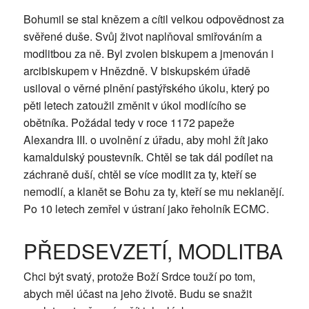
Bohumil se stal knězem a cítil velkou odpovědnost za
svěřené duše. Svůj život naplňoval smiřováním a
modlitbou za ně. Byl zvolen biskupem a jmenován i
arcibiskupem v Hnězdně. V biskupském úřadě
usiloval o věrné plnění pastýřského úkolu, který po
pěti letech zatoužil změnit v úkol modlícího se
obětníka. Požádal tedy v roce 1172 papeže
Alexandra III. o uvolnění z úřadu, aby mohl žít jako
kamaldulský poustevník. Chtěl se tak dál podílet na
záchraně duší, chtěl se více modlit za ty, kteří se
nemodlí, a klanět se Bohu za ty, kteří se mu neklanějí.
Po 10 letech zemřel v ústraní jako řeholník ECMC.
PŘEDSEVZETÍ, MODLITBA
Chci být svatý, protože Boží Srdce touží po tom,
abych měl účast na jeho životě. Budu se snažit