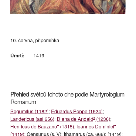
10. června, připomínka
Úmrtí:
1419
Přehled světců tohoto dne podle Martyrologium
Romanum
Bogumilus (1182)
;
Eduardus Poppe (1924)
;
♦
Landericus (asi 656)
;
Diana de Andaló
(1236)
;
♦
♦
Henricus de Bauzano
(1315)
;
Ioannes Dominici
(1419)
; Censurius (s. V); Ithamarus (ca. 666); (1419);