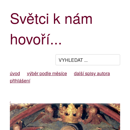
Světci k nám
hovoří...
úvod
výběr podle měsíce
další spisy autora
přihlášení
-