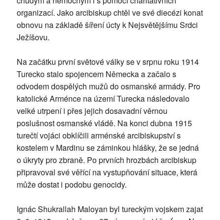
chudým a nemocným i s pomocí charitativních
organizací. Jako arcibiskup chtěl ve své diecézi konat
obnovu na základě šíření úcty k Nejsvětějšímu Srdci
Ježíšovu.
Na začátku první světové války se v srpnu roku 1914
Turecko stalo spojencem Německa a začalo s
odvodem dospělých mužů do osmanské armády. Pro
katolické Arménce na území Turecka následovalo
velké utrpení i přes jejich dosavadní věrnou
poslušnost osmanské vládě. Na konci dubna 1915
turečtí vojáci obklíčili arménské arcibiskupství s
kostelem v Mardinu se záminkou hlášky, že se jedná
o úkryty pro zbraně. Po prvních hrozbách arcibiskup
připravoval své věřící na vystupňování situace, která
může dostat i podobu genocidy.
Ignác Shukrallah Maloyan byl tureckým vojskem zajat