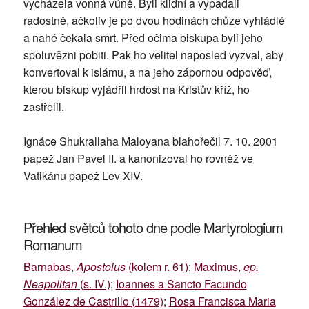
vycházela vonná vůně. Byli klidní a vypadali
radostně, ačkoliv je po dvou hodinách chůze vyhládlé
a nahé čekala smrt. Před očima biskupa byli jeho
spoluvězni pobiti. Pak ho velitel naposled vyzval, aby
konvertoval k islámu, a na jeho zápornou odpověď,
kterou biskup vyjádřil hrdost na Kristův kříž, ho
zastřelil.
Ignáce Shukrallaha Maloyana blahořečil 7. 10. 2001
papež Jan Pavel II. a kanonizoval ho rovněž ve
Vatikánu papež Lev XIV.
Přehled světců tohoto dne podle Martyrologium
Romanum
Barnabas,
Apostolus
(kolem r. 61)
;
Maximus,
ep.
Neapolitan
(s. IV.)
;
Ioannes a Sancto Facundo
González de Castrillo (1479)
;
Rosa Francisca Maria