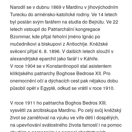
Narodil se v dubnu 1869 v Mardinu v jihovýchodním
Turecku do arménsko-katolické rodiny. Ve 14 letech
byl poslán svým farářem na studia do Bejrútu. Ve 22
letech vstoupil do Patriarchální kongregace
Bzommar, kde přijal řeholní jméno Ignác po
mučedníkovi a biskupovi z Antiochije. Kněžské
svěcení přijal 6. 8. 1896. V dalších letech sloužil v
alexandrijské eparchii jako farář i v Káhiře.
V roce 1904 se v Konstantinopoli stal asistentem
kilikijského patriarchy Boghose Bedrose XII. Pro
onemocnění očí a dýchacích cest pak nějakou dobu
působil opět v Egyptě, odkud se vrátil v roce 1910.
V roce 1911 ho patriarcha Boghos Bedros XIII.
vysvětil za arcibiskupa Mardinu. Po celý svůj kněžský
život se zaměřoval na výuku ve víře dětí i dospělých,
na upevňování svátostného života farností i na pomoc