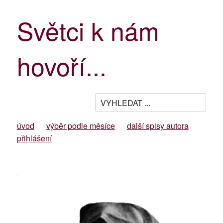
Světci k nám
hovoří...
úvod
výběr podle měsíce
další spisy autora
přihlášení
-