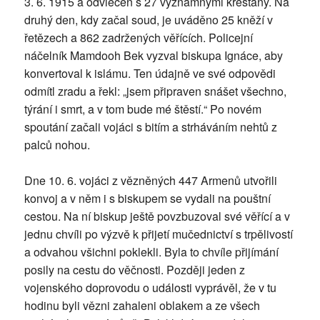
3. 6. 1915 a odvlečen s 27 významnými křesťany. Na
druhý den, kdy začal soud, je uváděno 25 kněží v
řetězech a 862 zadržených věřících. Policejní
náčelník Mamdooh Bek vyzval biskupa Ignáce, aby
konvertoval k islámu. Ten údajně ve své odpovědi
odmítl zradu a řekl: „jsem připraven snášet všechno,
týrání i smrt, a v tom bude mé štěstí.“ Po novém
spoutání začali vojáci s bitím a strháváním nehtů z
palců nohou.
Dne 10. 6. vojáci z vězněných 447 Armenů utvořili
konvoj a v něm i s biskupem se vydali na pouštní
cestou. Na ní biskup ještě povzbuzoval své věřící a v
jednu chvíli po výzvě k přijetí mučednictví s trpělivostí
a odvahou všichni poklekli. Byla to chvíle přijímání
posily na cestu do věčnosti. Později jeden z
vojenského doprovodu o události vyprávěl, že v tu
hodinu byli vězni zahaleni oblakem a ze všech