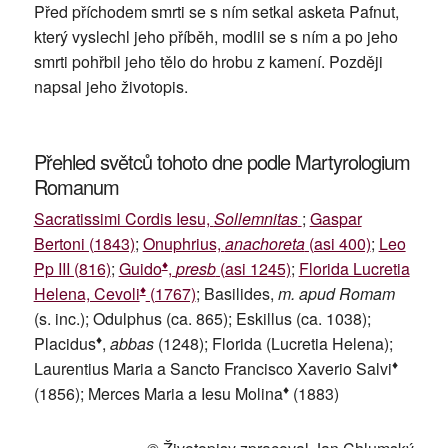
Před příchodem smrti se s ním setkal asketa Pafnut,
který vyslechl jeho příběh, modlil se s ním a po jeho
smrti pohřbil jeho tělo do hrobu z kamení. Později
napsal jeho životopis.
Přehled světců tohoto dne podle Martyrologium
Romanum
Sacratissimi Cordis Iesu,
Sollemnitas
;
Gaspar
Bertoni (1843)
;
Onuphrius,
anachoreta
(asi 400)
;
Leo
♦
Pp III (816)
;
Guido
,
presb
(asi 1245)
;
Florida Lucretia
♦
Helena, Cevoli
(1767)
; Basilides,
m. apud Romam
(s. inc.); Odulphus (ca. 865); Eskillus (ca. 1038);
♦
Placidus
,
abbas
(1248); Florida (Lucretia Helena);
♦
Laurentius Maria a Sancto Francisco Xaverio Salvi
♦
(1856); Merces Maria a Iesu Molina
(1883)