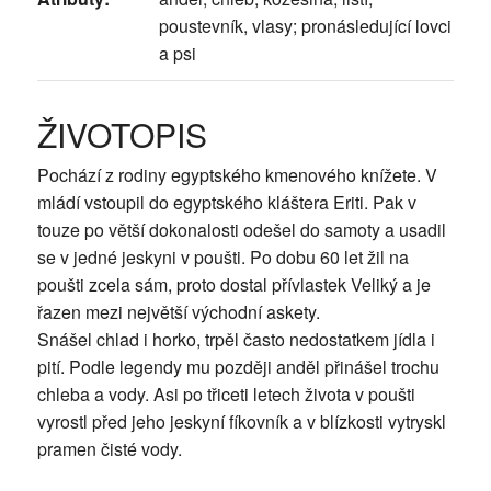
poustevník, vlasy; pronásledující lovci
a psi
ŽIVOTOPIS
Pochází z rodiny egyptského kmenového knížete. V
mládí vstoupil do egyptského kláštera Eriti. Pak v
touze po větší dokonalosti odešel do samoty a usadil
se v jedné jeskyni v poušti. Po dobu 60 let žil na
poušti zcela sám, proto dostal přívlastek Veliký a je
řazen mezi největší východní askety.
Snášel chlad i horko, trpěl často nedostatkem jídla i
pití. Podle legendy mu později anděl přinášel trochu
chleba a vody. Asi po třiceti letech života v poušti
vyrostl před jeho jeskyní fíkovník a v blízkosti vytryskl
pramen čisté vody.