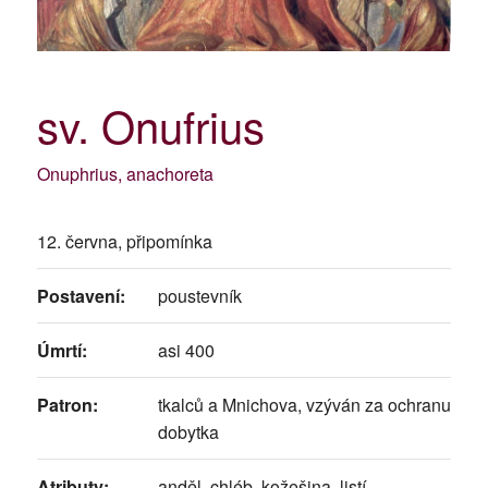
sv. Onufrius
Onuphrius, anachoreta
12. června, připomínka
Postavení:
poustevník
Úmrtí:
asi 400
Patron:
tkalců a Mnichova, vzýván za ochranu
dobytka
Atributy:
anděl, chléb, kožešina, listí,