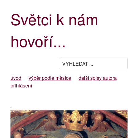
Světci k nám
hovoří...
úvod
výběr podle měsíce
další spisy autora
přihlášení
-