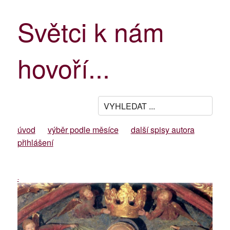
Světci k nám
hovoří...
úvod
výběr podle měsíce
další spisy autora
přihlášení
-