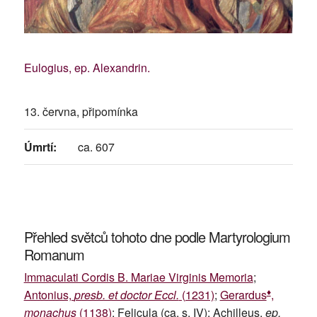
Eulogius, ep. Alexandrin.
13. června, připomínka
Úmrtí:
ca. 607
Přehled světců tohoto dne podle Martyrologium
Romanum
Immaculati Cordis B. Mariae Virginis Memoria
;
♦
Antonius,
presb. et doctor Eccl.
(1231)
;
Gerardus
,
monachus
(1138)
; Felicula (ca. s. IV); Achilleus,
ep.