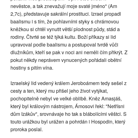
nevěstce, a tak znevažují moje svaté jméno" (Am
2,7c), představuje sakrální prostituci. Izrael propadl
baalismu i s tím, že pohlavními styky s chrámovou
kněžkou si chtěl vynutit větší plodnost půdy, stád a
rodiny. Čtvrté se též týká kultu. Boží příkazy si lid
upravoval podle baalismu a postupoval tvrdě vůči
dlužníkům, kteří se pak v noci ani neměli čím přikrýt. Z
pokut někdy neprávem vynucených pořádali obětní
hostiny s pitím vína.
Izraelský lid vedený králem Jeroboámem tedy sešel z
cesty a ten, který mu přišel jeho život vytýkat,
pochopitelně nebyl ve velké oblibě. Kněz Amasjáš,
který byl královým nástrojem, Ámosovi řekl: "Netřísni
dům Izákův", srovnávaje ho tak s blábolícími věštci. S
touto urážkou byl urážen a pohrdán i Hospodin, který
proroka poslal.