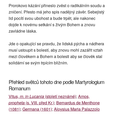
Prorokovo kázání přineslo zvěst o radikálním soudu a
zničení. Přesto má jeho spis nadějný závěr. Sebejistý
lid pocítí svou ubohost a bude trpět, ale nakonec
dojde k novému setkání s živým Bohem a znovu
zavládne láska.
Jde o opakující se pravdu, že lidská pýcha a nádhera
musí ustoupit s bolestí, aby znovu mohl zazářit vztah
mezi člověkem a Bohem a bolesti aby se člověk stal
solidární se svým trpícím bližním.
Přehled světců tohoto dne podle Martyrologium
Romanum
Vitus,
m. in Lucania
(století neznámé)
;
Amos,
propheta
(s. VIII. před Kr.)
;
Bernardus de Menthone
(1081)
;
Germana (1601)
;
Aloysius Maria Palazzolo