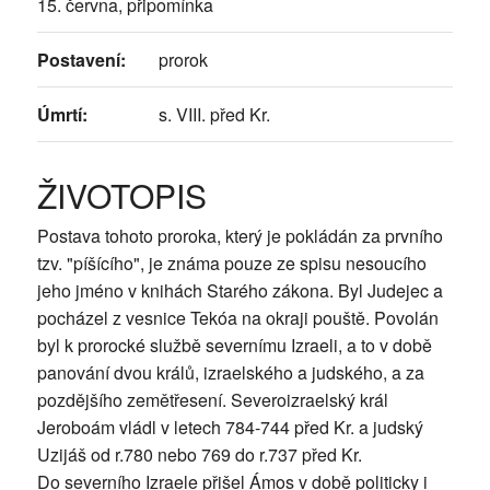
15. června, připomínka
Postavení:
prorok
Úmrtí:
s. VIII. před Kr.
ŽIVOTOPIS
Postava tohoto proroka, který je pokládán za prvního
tzv. "píšícího", je známa pouze ze spisu nesoucího
jeho jméno v knihách Starého zákona. Byl Judejec a
pocházel z vesnice Tekóa na okraji pouště. Povolán
byl k prorocké službě severnímu Izraeli, a to v době
panování dvou králů, izraelského a judského, a za
pozdějšího zemětřesení. Severoizraelský král
Jeroboám vládl v letech 784-744 před Kr. a judský
Uzijáš od r.780 nebo 769 do r.737 před Kr.
Do severního Izraele přišel Ámos v době politicky i