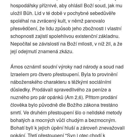
hospodářsky příznivé, aby ohlásil Boží soud, jak mu
uložil Bůh. Lid v té době v pochybné sebedůvěře
spoléhal na zvrácený kult, v němž panovalo
přesvědčení, že lidu způsob jeho zbožnosti i vlastní
schopnosti zajistí spolehlivou existenční základnu.
Nepočítal se závislostí na Boží milosti, v níž žil, a že
její odejmutí znamená zkázu.
Ámos oznámil soudní výroky nad národy a soud nad
Izraelem pro čtvero přestoupení. Byla to provinění
náboženského charakteru s těžkými sociálními
důsledky. Prodávali spravedlivého za peníze a
nuzného pro pár opánků (Am 2,6). Přitom prodání
člověka bylo původně dle Božího zákona trestáno
smrtí. Ve druhém přestoupení šlo o nelidské metody
bohatých a mocných vůči chudým a bezmocným.
Bohatí byli k jejich úpění hluší a zároveň znevažovali
pokání. Třetí přestoupení "Syn i otec chodí k