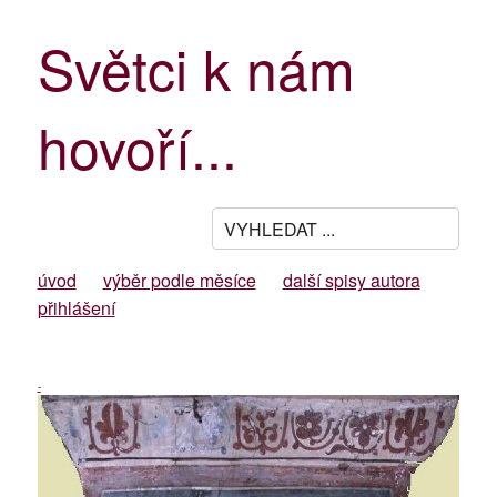
Světci k nám
hovoří...
úvod
výběr podle měsíce
další spisy autora
přihlášení
-