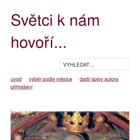
Světci k nám
hovoří...
úvod
výběr podle měsíce
další spisy autora
přihlášení
-