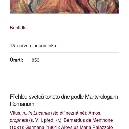
Benildis
15. června, připomínka
Úmrtí:
853
Přehled světců tohoto dne podle Martyrologium
Romanum
Vitus,
m. in Lucania
(století neznámé)
;
Amos,
propheta
(s. VIII. před Kr.)
;
Bernardus de Menthone
(1081)
;
Germana (1601)
;
Aloysius Maria Palazzolo