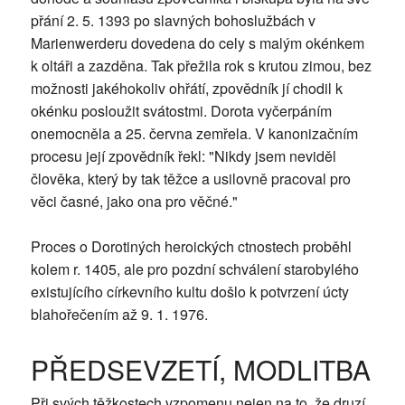
přání 2. 5. 1393 po slavných bohoslužbách v
Marienwerderu dovedena do cely s malým okénkem
k oltáři a zazděna. Tak přežila rok s krutou zimou, bez
možnosti jakéhokoliv ohřátí, zpovědník jí chodil k
okénku posloužit svátostmi. Dorota vyčerpáním
onemocněla a 25. června zemřela. V kanonizačním
procesu její zpovědník řekl: "Nikdy jsem neviděl
člověka, který by tak těžce a usilovně pracoval pro
věci časné, jako ona pro věčné."
Proces o Dorotiných heroických ctnostech proběhl
kolem r. 1405, ale pro pozdní schválení starobylého
existujícího církevního kultu došlo k potvrzení úcty
blahořečením až 9. 1. 1976.
PŘEDSEVZETÍ, MODLITBA
Při svých těžkostech vzpomenu nejen na to, že druzí