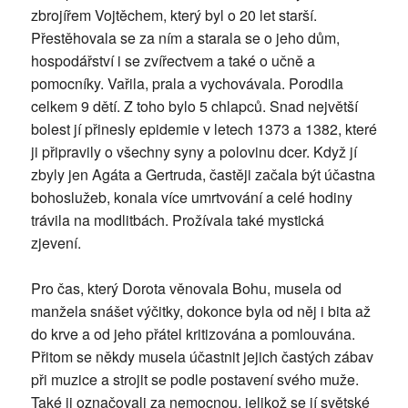
zbrojířem Vojtěchem, který byl o 20 let starší.
Přestěhovala se za ním a starala se o jeho dům,
hospodářství i se zvířectvem a také o učně a
pomocníky. Vařila, prala a vychovávala. Porodila
celkem 9 dětí. Z toho bylo 5 chlapců. Snad největší
bolest jí přinesly epidemie v letech 1373 a 1382, které
ji připravily o všechny syny a polovinu dcer. Když jí
zbyly jen Agáta a Gertruda, častěji začala být účastna
bohoslužeb, konala více umrtvování a celé hodiny
trávila na modlitbách. Prožívala také mystická
zjevení.
Pro čas, který Dorota věnovala Bohu, musela od
manžela snášet výčitky, dokonce byla od něj i bita až
do krve a od jeho přátel kritizována a pomlouvána.
Přitom se někdy musela účastnit jejich častých zábav
při muzice a strojit se podle postavení svého muže.
Také ji označovali za nemocnou, jelikož se jí světské