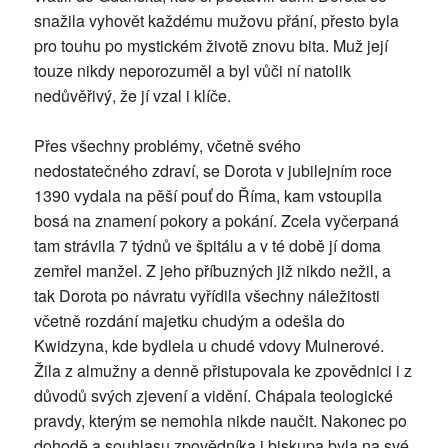
snažila vyhovět každému mužovu přání, přesto byla
pro touhu po mystickém životě znovu bita. Muž její
touze nikdy neporozuměl a byl vůči ní natolik
nedůvěřivý, že jí vzal i klíče.
Přes všechny problémy, včetně svého
nedostatečného zdraví, se Dorota v jubilejním roce
1390 vydala na pěší pouť do Říma, kam vstoupila
bosá na znamení pokory a pokání. Zcela vyčerpaná
tam strávila 7 týdnů ve špitálu a v té době jí doma
zemřel manžel. Z jeho příbuzných již nikdo nežil, a
tak Dorota po návratu vyřídila všechny náležitosti
včetně rozdání majetku chudým a odešla do
Kwidzyna, kde bydlela u chudé vdovy Mulnerové.
Žila z almužny a denně přistupovala ke zpovědnici i z
důvodů svých zjevení a vidění. Chápala teologické
pravdy, kterým se nemohla nikde naučit. Nakonec po
dohodě a souhlasu zpovědníka i biskupa byla na své