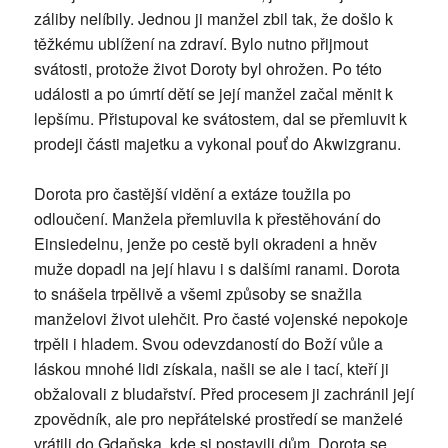
záliby nelíbily. Jednou ji manžel zbil tak, že došlo k
těžkému ublížení na zdraví. Bylo nutno přijmout
svátosti, protože život Doroty byl ohrožen. Po této
události a po úmrtí dětí se její manžel začal měnit k
lepšímu. Přistupoval ke svátostem, dal se přemluvit k
prodeji části majetku a vykonal pouť do Akwizgranu.
Dorota pro častější vidění a extáze toužila po
odloučení. Manžela přemluvila k přestěhování do
Einsiedelnu, jenže po cestě byli okradeni a hněv
muže dopadl na její hlavu i s dalšími ranami. Dorota
to snášela trpělivě a všemi způsoby se snažila
manželovi život ulehčit. Pro časté vojenské nepokoje
trpěli i hladem. Svou odevzdaností do Boží vůle a
láskou mnohé lidi získala, našli se ale i tací, kteří ji
obžalovali z bludařství. Před procesem ji zachránil její
zpovědník, ale pro nepřátelské prostředí se manželé
vrátili do Gdaňska, kde si postavili dům. Dorota se