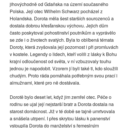
jihovýchodně od Gdaňska na území současného
Polska. Její otec Wilhelm Schwarz pocházel z
Holandska. Dorota měla šest starších sourozenců a
dostala dobrou křesťanskou výchovu. Jejich dům
často poskytoval pohostinství poutníkům a vyprávělo
se zde i o životech svatých. Byla to oblíbená témata
Doroty, která zvyšovala její pozornost i při promluvách
v kostele. Legendy o lidech, kteří volili z lásky k Bohu
krajní odloučenost od světa, v ní vzbuzovaly touhu
jednou je napodobit. Vzorem jí byli také ti, kdo sloužili
chudým. Proto ráda pomáhala potřebným svou prací i
almužnami, které pro ně dostávala.
Dorotě bylo deset let, když jim zemřel otec. Péče o
rodinu se ujal její nejstarší bratr a Dorota dostala na
starost domácnost. Již v té době se tajně umrtvovala
a snášela utrpení. I přes skrytou lásku k panenství
vstoupila Dorota do manželství s řemeslným