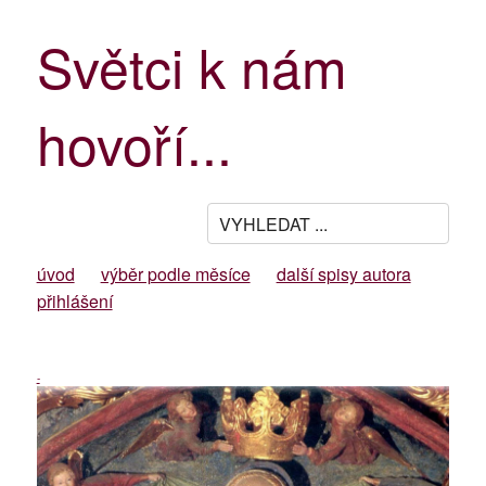
Světci k nám
hovoří...
úvod
výběr podle měsíce
další spisy autora
přihlášení
-