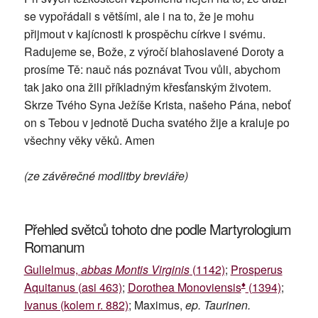
se vypořádali s většími, ale i na to, že je mohu
přijmout v kajícnosti k prospěchu církve i svému.
Radujeme se, Bože, z výročí blahoslavené Doroty a
prosíme Tě: nauč nás poznávat Tvou vůli, abychom
tak jako ona žili příkladným křesťanským životem.
Skrze Tvého Syna Ježíše Krista, našeho Pána, neboť
on s Tebou v jednotě Ducha svatého žije a kraluje po
všechny věky věků. Amen
(ze závěrečné modlitby breviáře)
Přehled světců tohoto dne podle Martyrologium
Romanum
Gulielmus,
abbas Montis Virginis
(1142)
;
Prosperus
♦
Aquitanus (asi 463)
;
Dorothea Monoviensis
(1394)
;
Ivanus (kolem r. 882)
; Maximus,
ep. Taurinen.