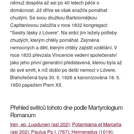
němuž dospěla až asi po 40 letech péče o
domácnost. Již dříve se však snažila pomáhat
chudým. Se svou družkou Bartolomějkou
Capitaniovou založila v roce 1832 kongregaci:
"Sestry lásky z Lóvere”. Na srdci jim ležely potřeby
chudých, kterým chtěly pomáhat. Zejména
nemocných a dětí, kterým chtěly zajistit vzdělání. V
roce 1833 převzala Vincencie vedení společenství
jako jeho první generální představená, kterou byla až
do své smrti, k níž došlo po delší nemoci v Lóvere.
Blahořečená byla 30. 5. 1926 a kanonizována 18. 5.
1950 papežem Piem XII.
Přehled světců tohoto dne podle Martyrologium
Romanum
Iren,
ep. Lugdunen
(asi 202)
;
Potamiœna et Marcella
(asi 202)
;
Paulus Pp I. (767)
;
Heimeradus (1019)
;