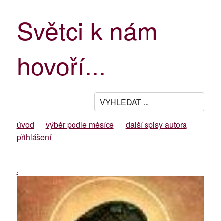
Světci k nám
hovoří...
úvod
výběr podle měsíce
další spisy autora
přihlášení
-