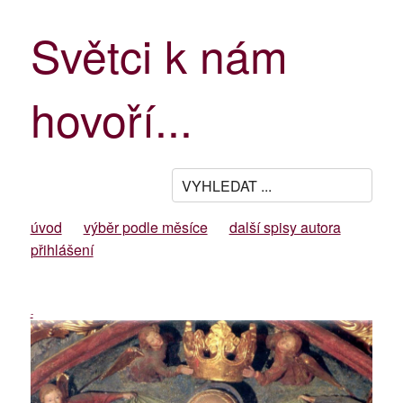
Světci k nám
hovoří...
úvod
výběr podle měsíce
další spisy autora
přihlášení
-