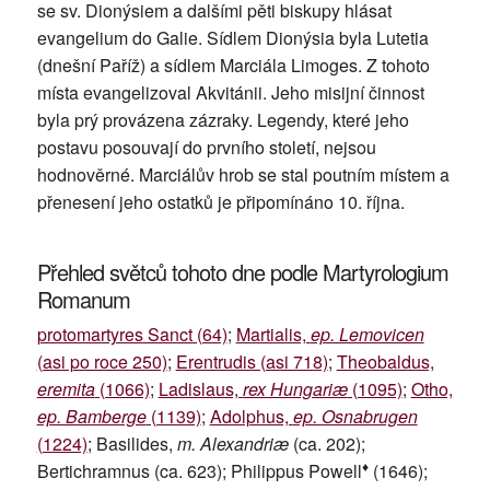
se sv. Dionýsiem a dalšími pěti biskupy hlásat
evangelium do Galie. Sídlem Dionýsia byla Lutetia
(dnešní Paříž) a sídlem Marciála Limoges. Z tohoto
místa evangelizoval Akvitánii. Jeho misijní činnost
byla prý provázena zázraky. Legendy, které jeho
postavu posouvají do prvního století, nejsou
hodnověrné. Marciálův hrob se stal poutním místem a
přenesení jeho ostatků je připomínáno 10. října.
Přehled světců tohoto dne podle Martyrologium
Romanum
protomartyres Sanct (64)
;
Martialis,
ep. Lemovicen
(asi po roce 250)
;
Erentrudis (asi 718)
;
Theobaldus,
eremita
(1066)
;
Ladislaus,
rex Hungariæ
(1095)
;
Otho,
ep. Bamberge
(1139)
;
Adolphus,
ep. Osnabrugen
(1224)
; Basilides,
m. Alexandriæ
(ca. 202);
♦
Bertichramnus (ca. 623); Philippus Powell
(1646);