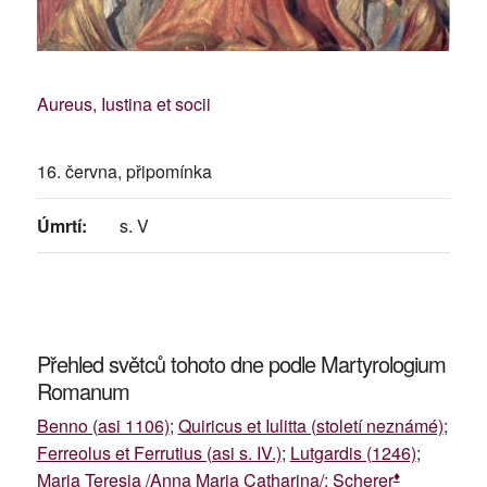
Aureus, Iustina et socii
16. června, připomínka
Úmrtí:
s. V
Přehled světců tohoto dne podle Martyrologium
Romanum
Benno (asi 1106)
;
Quiricus et Iulitta (století neznámé)
;
Ferreolus et Ferrutius (asi s. IV.)
;
Lutgardis (1246)
;
♦
Maria Teresia /Anna Maria Catharina/; Scherer