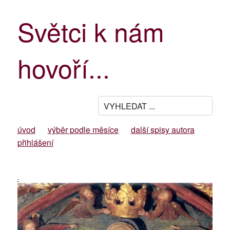
Světci k nám
hovoří...
úvod
výběr podle měsíce
další spisy autora
přihlášení
-