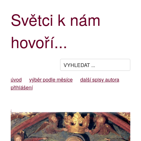
Světci k nám
hovoří...
úvod
výběr podle měsíce
další spisy autora
přihlášení
-