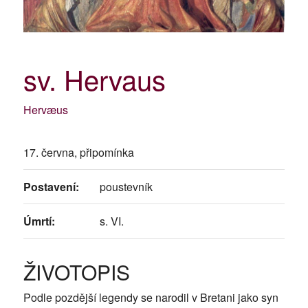
sv. Hervaus
Hervæus
17. června, připomínka
Postavení:
poustevník
Úmrtí:
s. VI.
ŽIVOTOPIS
Podle pozdější legendy se narodil v Bretani jako syn