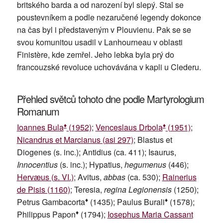
britského barda a od narození byl slepý. Stal se
poustevníkem a podle nezaručené legendy dokonce
na čas byl i představeným v Plouvienu. Pak se se
svou komunitou usadil v Lanhourneau v oblasti
Finistère, kde zemřel. Jeho lebka byla prý do
francouzské revoluce uchovávána v kapli u Clederu.
Přehled světců tohoto dne podle Martyrologium
Romanum
♦
♦
Ioannes Bula
(1952)
;
Venceslaus Drbola
(1951)
;
Nicandrus et Marcianus (asi 297)
; Blastus et
Diogenes (s. inc.); Antidius (ca. 411); Isaurus,
Innocentius
(s. inc.); Hypatius,
hegumenus
(446);
Hervæus (s. VI.)
; Avitus,
abbas
(ca. 530);
Rainerius
de Pisis (1160)
; Teresia,
regina Legionensis
(1250);
♦
♦
Petrus Gambacorta
(1435); Paulus Burali
(1578);
♦
Philippus Papon
(1794);
Iosephus Maria Cassant